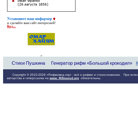
Установите наш информер
и сделайте ваш сайт интересней!
Код...
Стихи Пушкина
Генератор рифм «Большой крокодил»
Copyright © 2010-2026 «Рифмовед.org» - всё о рифме и стихосложении. При испол
авторства и гиперссылка на
www. Rifmoved.org
обязательны.