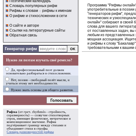
Поэтический календарь
Программа "Рифмы онлайн"
Словарь популярных рифм
употребительные в поэзии р
Рифмы к словам
и
рифмы к именам
"генераторов рифм", пред
О рифме и стихосложении в сети
технических и узкоспециал
онлайн" собирают в своей 
О сайте и авторе
слова для вашего литерату
Ссылки на литературные сайты
от поставленных задач, вы
любым из представленных 
Обратная связь
мощная ассоциация. Ищите 
и рифмы к слову "Бакалавр"
требовательными к вашим 
Генератор рифм
Нужно ли поэтам изучать своё ремесло?
Да, профессиональный поэт должен
основательно разбираться в стихосложении.
Нет, поэзия - свободный полёт мысли, и
учиться этому нет необходимости.
Нужно знать основы для общего развития.
Голосовать
Рифма
(от греч. rhythmós - стройность,
соразмерность) — созвучие стихотворных
строк, имеющее фоническое, метрическое и
композиционное значение.
Рифма
подчёркивает границу между стихами и
объединяет стихи в
строфы
.
Словарь разновидностей рифмы