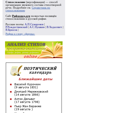
Стихосложение
(версификация) — способ
организации звукового состава стихотворной
речи. Подробнее см.
Справочник по
стихосложению
Сайт
Рифмовед.org
полностью посвящён
стихосложению и русской рифме.
Русские поэты:
А.П.Сумароков
|
Р.Рождественский
|
А.С.Пушкин
|
В.Ходасевич
|
В.Брюсов
|
Рифма к слову «фирмы»