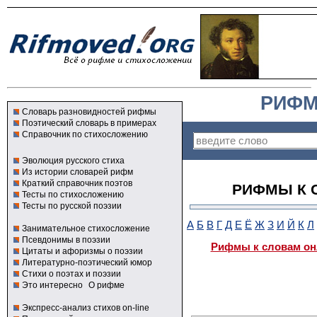
РИФМ
Словарь разновидностей рифмы
Поэтический словарь в примерах
Справочник по стихосложению
Эволюция русского стиха
Из истории словарей рифм
Краткий справочник поэтов
РИФМЫ К 
Тесты по стихосложению
Тесты по русской поэзии
А
Б
В
Г
Д
Е
Ё
Ж
З
И
Й
К
Л
Занимательное стихосложение
Псевдонимы в поэзии
Рифмы к словам он
Цитаты и афоризмы о поэзии
Литературно-поэтический юмор
Стихи о поэтах и поэзии
Это интересно
О рифме
Экспресс-анализ стихов on-line