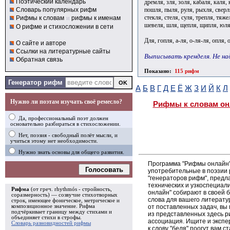
Поэтический календарь
дремля, зля, золя, кабаля, каля, 
пошля, пыля, руля, рыхля, сверля
Словарь популярных рифм
стекля, стеля, суля, трепля, тяже
Рифмы к словам
и
рифмы к именам
шевеля, шля, щепля, щипля, юля
О рифме и стихосложении в сети
Для, гопля, а-ля, о-ля-ля, опля, 
О сайте и авторе
Ссылки на литературные сайты
Выписывать кренделя. Не над
Обратная связь
Показано:
115 рифм
Генератор рифм
А
Б
В
Г
Д
Е
Ё
Ж
З
И
Й
К
Л
Нужно ли поэтам изучать своё ремесло?
Рифмы к словам он
Да, профессиональный поэт должен
основательно разбираться в стихосложении.
Нет, поэзия - свободный полёт мысли, и
учиться этому нет необходимости.
Нужно знать основы для общего развития.
Программа "Рифмы онлайн"
Голосовать
употребительные в поэзии р
"генераторов рифм", пред
технических и узкоспециал
Рифма
(от греч. rhythmós - стройность,
онлайн" собирают в своей 
соразмерность) — созвучие стихотворных
слова для вашего литерату
строк, имеющее фоническое, метрическое и
от поставленных задач, вы
композиционное значение.
Рифма
подчёркивает границу между стихами и
из представленных здесь 
объединяет стихи в
строфы
.
ассоциация. Ищите и экспе
Словарь разновидностей рифмы
к слову "беля" поогут вам 