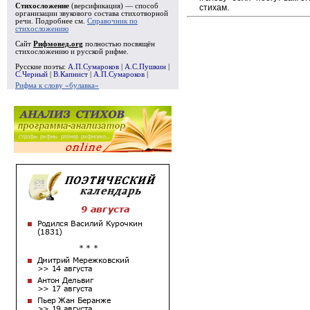
Стихосложение
(версификация) — способ
стихам.
организации звукового состава стихотворной
речи. Подробнее см.
Справочник по
стихосложению
Сайт
Рифмовед.org
полностью посвящён
стихосложению и русской рифме.
Русские поэты:
А.П.Сумароков
|
А.С.Пушкин
|
С.Черный
|
В.Капнист
|
А.П.Сумароков
|
Рифма к слову «булавка»