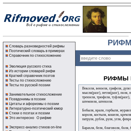
РИФМ
Словарь разновидностей рифмы
Поэтический словарь в примерах
Справочник по стихосложению
Эволюция русского стиха
Из истории словарей рифм
Краткий справочник поэтов
РИФМЫ К
Тесты по стихосложению
Тесты по русской поэзии
Векселя, вензеля, грифеля, дупел
мысля(разг), петля(разг), поля, п
Занимательное стихосложение
трензеля, трюфеля, туфля(разг),
Псевдонимы в поэзии
штемпеля, штепселя.
Цитаты и афоризмы о поэзии
Литературно-поэтический юмор
Бобыля, враля, горбыля, журавля
Стихи о поэтах и поэзии
короля, костыля, кошеля, кремля
Это интересно
О рифме
патруля, рубля, руля, угля, февр
Экспресс-анализ стихов on-line
Барахля, беля, благоволя, боля, б