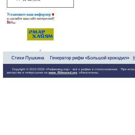
Установите наш информер
и сделайте ваш сайт интересней!
Код...
Стихи Пушкина
Генератор рифм «Большой крокодил»
Copyright © 2010-2026 «Рифмовед.org» - всё о рифме и стихосложении. При испол
авторства и гиперссылка на
www. Rifmoved.org
обязательны.