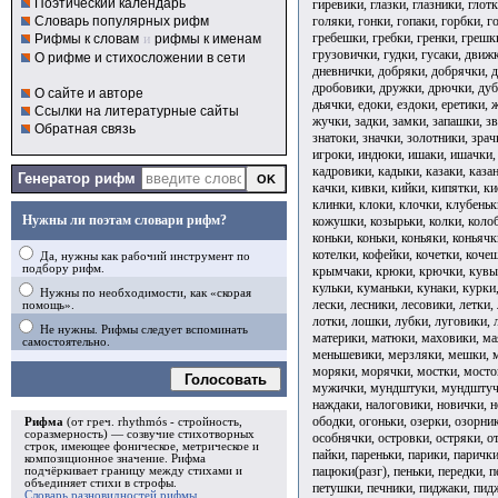
Поэтический календарь
гиревики, глазки, глазники, глот
голяки, гонки, гопаки, горбки, г
Словарь популярных рифм
гребешки, гребки, гренки, грешк
Рифмы к словам
и
рифмы к именам
грузовички, гудки, гусаки, движ
О рифме и стихосложении в сети
дневнички, добряки, добрячки, 
дробовики, дружки, дрючки, дуб
О сайте и авторе
дьячки, едоки, ездоки, еретики,
Ссылки на литературные сайты
жучки, задки, замки, запашки, з
Обратная связь
знатоки, значки, золотники, зрач
игроки, индюки, ишаки, ишачки, 
кадровики, кадыки, казаки, казан
Генератор рифм
качки, кивки, кийки, кипятки, к
клинки, клоки, клочки, клубеньк
Нужны ли поэтам словари рифм?
кожушки, козырьки, колки, колоб
коньки, коньки, коньяки, коньячк
котелки, кофейки, кочетки, коче
Да, нужны как рабочий инструмент по
подбору рифм.
крымчаки, крюки, крючки, кувырк
кульки, куманьки, кунаки, курки,
Нужны по необходимости, как «скорая
лески, лесники, лесовики, летки,
помощь».
лотки, лошки, лубки, луговики, 
Не нужны. Рифмы следует вспоминать
материки, матюки, маховики, ма
самостоятельно.
меньшевики, мерзляки, мешки, м
моряки, морячки, мостки, мост
Голосовать
мужички, мундштуки, мундштуч
наждаки, налоговики, новички, н
ободки, огоньки, озерки, озорни
Рифма
(от греч. rhythmós - стройность,
соразмерность) — созвучие стихотворных
особнячки, островки, остряки, о
строк, имеющее фоническое, метрическое и
пайки, пареньки, парики, парички
композиционное значение.
Рифма
пацюки(разг), пеньки, передки, п
подчёркивает границу между стихами и
объединяет стихи в
строфы
.
петушки, печники, пиджаки, пид
Словарь разновидностей рифмы