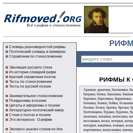
РИФМ
Словарь разновидностей рифмы
Поэтический словарь в примерах
Справочник по стихосложению
Эволюция русского стиха
Из истории словарей рифм
Краткий справочник поэтов
РИФМЫ К 
Тесты по стихосложению
Тесты по русской поэзии
Армяки, армячки, баловники, бал
батраки, бачки, башлыки, башмак
Занимательное стихосложение
бережки, березняки, биржевики, 
Псевдонимы в поэзии
боевики, божки, бойки, большев
Цитаты и афоризмы о поэзии
босяки, бочки, братки, брелки, б
Литературно-поэтический юмор
бунтовщики, бураки, бурачки, б
Стихи о поэтах и поэзии
васильки, ватажки, вензельки, ве
Это интересно
О рифме
весельчаки, вески, ветерки, вече
вихорки, вишняки, вожаки, возки
Экспресс-анализ стихов on-line
воротнички, выпускники, вьюки,