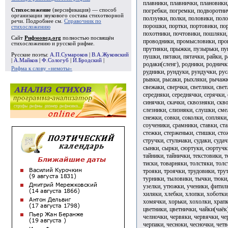
плавники, плавнички, плановики,
погребки, погремки, подворотни
Стихосложение
(версификация) — способ
организации звукового состава стихотворной
ползунки, полки, половики, пол
речи. Подробнее см.
Справочник по
порошки, портки, портовики, по
стихосложению
похотники, почтовики, пошляки,
Сайт
Рифмовед.org
полностью посвящён
проводники, промысловики, проп
стихосложению и русской рифме.
прутняки, прыжки, пузырьки, пук
Русские поэты:
А.П.Сумароков
|
В.А.Жуковский
пушки, пятаки, пятачки, райки, 
|
А.Майков
|
Ф.Сологуб
|
И.Бродский
|
родаки(сленг), родники, родничк
Рифма к слову «немоты»
рудники, рундуки, рундучки, рус
рывки, рысаки, рыхляки, рычажки
свежаки, сверчки, светляки, свет
середняки, середнячки, серячки, 
синячки, скачки, сквозняки, скво
слезники, слизняки, слушки, сме
снежки, совки, соколки, сопляки,
соученики, срамники, ставки, ста
стежки, стерженьки, стишки, сто
стручки, стульчаки, судаки, судач
сынки, сырки, сюртуки, сюртучки,
тайники, тайнички, текстовики, т
тиски, товарняки, толстяки, толс
трояки, троячки, трудовики, тру
турники, тыловики, тычки, тюки
узелки, утюжки, ученики, фитил
хиляки, хлебки, хлопки, хоботки
хомячки, хорьки, хохолки, храпк
цветники, цветнички, чайки(чаёк
челночки, червяки, червячки, че
черпаки, чесноки, чесночки, четв