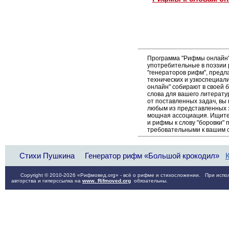
Программа "Рифмы онлайн"
употребительные в поэзии р
"генераторов рифм", пред
технических и узкоспециал
онлайн" собирают в своей 
слова для вашего литерату
от поставленных задач, вы
любым из представленных 
мощная ассоциация. Ищите 
и рифмы к слову "боровки" 
требовательными к вашим 
Стихи Пушкина
Генератор рифм «Большой крокодил»
Copyright © 2010-2026 «Рифмовед.org» - всё о рифме и стихосложении. При испол
авторства и гиперссылка на
www. Rifmoved.org
обязательны.