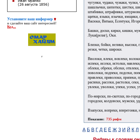
чугунки, чудаки, чужаки, чулки
шашлычки, шепотки, шестки, ши
штабники, штрафники, штурмови
щитки, языки, язычки, ямщики, я
Установите наш информер
Васюки, Витьки, Есентуки, Игор
и сделайте ваш сайт интересней!
Код...
Башки, доски, кирки, кишки, муки
Луки(религ), Оки.
Близки, бойки, велики, высоки, г
резки, четки, широки.
Вволоки, влеки, вовлеки, волоки,
испеки, иссеки, истолки, навлеки
облеки, обреки, обсеки, отвлеки,
поволоки, подпеки, подсеки, попе
привлеки, приволоки, припеки, п
распеки, рассеки, растолки, секи,
увлеки, уволоки, упеки, усеки, у
По-мирски, по-скотски, по-город
городски, колдовски, мужски, у
Взапуски, вопреки, вперегонки, 
Показано:
735 рифм
А
Б
В
Г
Д
Е
Ё
Ж
З
И
Й
К
Л
Рифмы к словам он