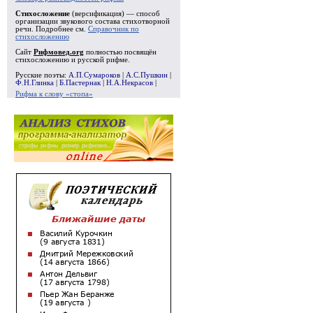
Стихосложение
(версификация) — способ
организации звукового состава стихотворной
речи. Подробнее см.
Справочник по
стихосложению
Сайт
Рифмовед.org
полностью посвящён
стихосложению и русской рифме.
Русские поэты:
А.П.Сумароков
|
А.С.Пушкин
|
Ф.Н.Глинка
|
Б.Пастернак
|
Н.А.Некрасов
|
Рифма к слову «стопа»