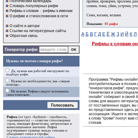
Поэтический календарь
пройми, прокорми, проломи, раз
сожми, томи, уйми, устреми, ут
Словарь популярных рифм
Рифмы к словам
и
рифмы к именам
Семи, восьми, вельми.
О рифме и стихосложении в сети
Показано:
85 рифм
О сайте и авторе
Ссылки на литературные сайты
А
Б
В
Г
Д
Е
Ё
Ж
З
И
Й
К
Л
Обратная связь
Рифмы к словам он
Генератор рифм
Нужны ли поэтам словари рифм?
Да, нужны как рабочий инструмент по
подбору рифм.
Программа "Рифмы онлайн"
Нужны по необходимости, как «скорая
употребительные в поэзии р
помощь».
"генераторов рифм", пред
Не нужны. Рифмы следует вспоминать
технических и узкоспециал
самостоятельно.
онлайн" собирают в своей 
слова для вашего литерату
Голосовать
от поставленных задач, вы
из представленных здесь 
ассоциация. Ищите и экспе
Рифма
(от греч. rhythmós - стройность,
к слову "громи" поогут вам
соразмерность) — созвучие стихотворных
стихам.
строк, имеющее фоническое, метрическое и
композиционное значение.
Рифма
подчёркивает границу между стихами и
объединяет стихи в
строфы
.
Словарь разновидностей рифмы