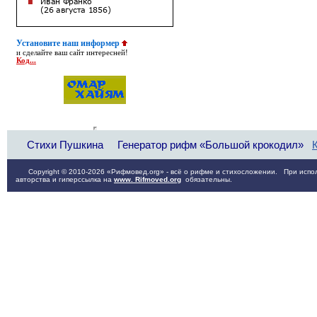
Установите наш информер
и сделайте ваш сайт интересней!
Код...
Стихи Пушкина
Генератор рифм «Большой крокодил»
Copyright © 2010-2026 «Рифмовед.org» - всё о рифме и стихосложении. При испол
авторства и гиперссылка на
www. Rifmoved.org
обязательны.