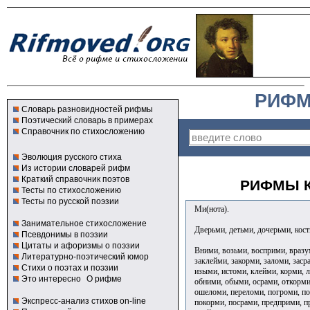
РИФМ
Словарь разновидностей рифмы
Поэтический словарь в примерах
Справочник по стихосложению
Эволюция русского стиха
Из истории словарей рифм
Краткий справочник поэтов
РИФМЫ К
Тесты по стихосложению
Тесты по русской поэзии
Ми(нота).
Занимательное стихосложение
Дверьми, детьми, дочерьми, кос
Псевдонимы в поэзии
Цитаты и афоризмы о поэзии
Вними, возьми, восприми, вразу
Литературно-поэтический юмор
заклейми, закорми, заломи, заср
Стихи о поэтах и поэзии
изыми, истоми, клейми, корми, 
Это интересно
О рифме
обними, обыми, осрами, откорми
ошеломи, переломи, погроми, п
Экспресс-анализ стихов on-line
покорми, посрами, предприми, 