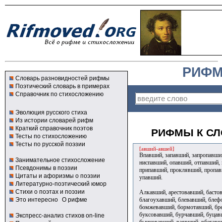
РИФМ
Словарь разновидностей рифмы
Поэтический словарь в примерах
Справочник по стихосложению
Эволюция русского стиха
Из истории словарей рифм
Краткий справочник поэтов
РИФМЫ К СЛ
Тесты по стихосложению
Тесты по русской поэзии
[авший-авшей]
Впавший, запавший, запропавши
Занимательное стихосложение
ниспавший, опавший, отпавший,
Псевдонимы в поэзии
припавший, проклявший, пропав
Цитаты и афоризмы о поэзии
упавший.
Литературно-поэтический юмор
Стихи о поэтах и поэзии
Алкавший, арестовавший, бастовавший, бедовавший, бежавший, бивавший, благоухавший, блевавший, блефовавший, блуждавший, бомбардировавший, бомжевавший, бормотавший, бренчавший, брехавший, брюзжавший, бряцавший, буксовавший, бурчавший, буцавший, бушевавший, бывавший, бытовавший, бычковавший, ваявший, вбегавший, вбежавший, вековавший, верезжавший, верещавший, ветшавший, вещавший, вздиравший, вздыхавший, взиравший, взлетавший, взмывавший, взывавший, визжавший, вилявший, витавший, вкатавший, вкушавший, владавший, влезавший, влетавший, влипавший, влиявший, вмерзавший, вникавший, внимавший, внявший, вогнавший, воевавший, воззвавший, возмужавший, возникавший, возобладавший, возражавший, возраставший, вонявший, вопиявший, ворковавший, ворчавший, восклицавший, воскресавший, воспарявший, воспоминавший, воспылавший, восседавший, восстававший, восставший, восторжествовавший, впадавший, впаявший, впечатлявший, враждовавший, вразумлявший, вравший, врачевавший, вскопавший, вспахавший, всплывавший, встававший, вставший, встревавший, втекавший, втоптавший, выбывавший, выгоравший, выезжавший, выживавший, выжидавший, выжиравший, вызволявший, вылезавший, вылетавший, вымиравший, выпадавший, выплывавший, выраставший, выступавший, высыхавший, гадавший, газовавший, гарцевавший, глодавший, гоготавший, голодавший, горевавший, гравировавший, грачевавший’, грипповавший, громыхавший, грохотавший, дерзавший, дичавший, дневавший, догоравший, додавший, доезжавший, дожавший(жму), дожавший(жну), дожевавший, доказавший, доковылявший, доконавший, докучавший, долетавший, должавший, донимавший, донявший, допродавший, дорожавший, досаждавший, дребезжавший, дрейфовавший, дрожавший, ждавший, жравший, жужжавший, журчавший, забашлявший’, забежавший, забодавший, забраковавший, забуксовавший, заверезжавший, заверещавший, завизжавший, зависавший, завоевавший, заворчавший, завывавший, загадавший, загнивавший, загрохотавший, задолбавший’, задремавший, задрожавший, заезжавший, зажевавший, зазвавший, зазвучавший, заказавший, закипавший, закисавший, заковавший, заковылявший, закричавший, заласкавший, залезавший, залетавший, замахавший, замелькавший, замерзавший, замерцавший, замигавший, замиравший, замолкавший, замолчавший, замычавший, заночевавший, зануздавший, заоравший, западавший, запаявший, запевавший, запеленавший, запихавший, запищавший, заплывавший, запоздавший, заползавший, заполыхавший, запричитавший, запугавший, запылавший, зарифмовавший, зарычавший, засверкавший, засвиставший, заседавший, засиявший, заскучавший, заславший, заставший, застонавший, застращавший, застрявший, затрещавший, захворавший, захомутавший, захромавший, зацветавший, зашагавший, зашугавший’, зашуршавший, защекотавший, звучавший, зимовавший, зиявший, злоупотреблявший, знававший, избежавший, избравший, изваявший, изгнавший, изнемогавший, изнывавший, изъявший, интриговавший, искромсавший, искусавший, испытавший, истекавший, истолковавший, истопавший, исхудавший, исчезавший, кайфовавший, канавший’, квохтавший, кивавший, кипишевавший’, кирявший’, клеветавший, клепавший, клокотавший, клохтавший, ковылявший, козырявший, колдовавший, колеровавший, колесовавший, колошмавший, колупавший, колядовавший, конфликтовавший, корнавший, костылявший, кочевавший, крепчавший, кричавший, кромсавший, куковавший, лакавший, лгавший, легчавший, лепетавший, летавший, ликовавший, линявший, лобавший’, лопотавший, лупцевавший, лютовавший, маршировавший, мелькавший, мельчавший, мерцавший, мигавший, митинговавший, мозговавший, молчавший, моргавший, мордовавший, мудровавший, муровавший, мурчавший, мухлевавший, мычавший, нависавший, нагадавший, нагнавший, наддавший, надзиравший, надломавший, надоедавший, надолжавший, надписавший, наезжавший, нажавший, назревавший, наказавший, наклепавший, наколдовавший, накропавший, налезавший, налипавший, намаравший, намекавший, наменявший, намешавший, намявший, наобещавший, нападавший, напиравший, наподдавший, напхавший, нараставший, нарожавший, наседавший, наславший, насобиравший, насовавший, насочинявший, настававший, наставший, наступавший, натягавший, начхавший, негодовавший, недодавший, недоедавший, недоспавший, недоставший, недосыпавший, недоумевавший, ниспославший, нищавший, ночевавший, нырявший, нычковавший’, обалдевавший, обветшавший, обворовавший, обглодавший, обгоравший, обежавший, обитавший, обкорнавший, обладавший, облюбовавший, обмель
Это интересно
О рифме
Экспресс-анализ стихов on-line