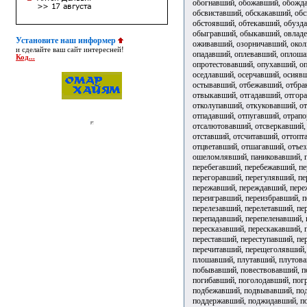
Установите наш информер
и сделайте ваш сайт интересней!
Код...