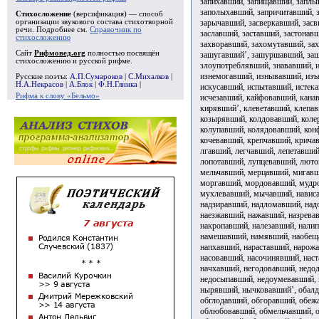
Стихосложение
(версификация) — способ
организации звукового состава стихотворной
речи. Подробнее см.
Справочник по
стихосложению
Сайт
Рифмовед.org
полностью посвящён
стихосложению и русской рифме.
Русские поэты:
А.П.Сумароков
|
С.Михалков
|
Н.А.Некрасов
|
А.Блок
|
Ф.Н.Глинка
|
Рифма к слову «Бельмо»