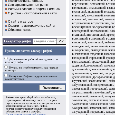
Поэтический календарь
Словарь популярных рифм
Рифмы к словам
и
рифмы к именам
О рифме и стихосложении в сети
О сайте и авторе
Ссылки на литературные сайты
Обратная связь
Генератор рифм
Нужны ли поэтам словари рифм?
Да, нужны как рабочий инструмент по
подбору рифм.
Нужны по необходимости, как «скорая
помощь».
Не нужны. Рифмы следует вспоминать
самостоятельно.
Голосовать
Рифма
(от греч. rhythmós - стройность,
соразмерность) — созвучие стихотворных
строк, имеющее фоническое, метрическое и
композиционное значение.
Рифма
подчёркивает границу между стихами и
объединяет стихи в
строфы
.
Словарь разновидностей рифмы