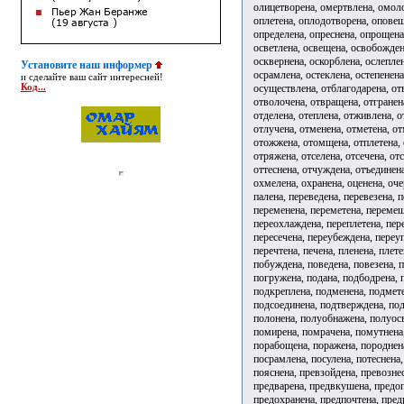
олицетворена, омертвлена, омоло
оплетена, оплодотворена, оповещ
определена, опреснена, опрощена
осветлена, освещена, освобожден
осквернена, оскорблена, ослепле
Установите наш информер
осрамлена, остеклена, остепенена
и сделайте ваш сайт интересней!
осуществлена, отблагодарена, отв
Код...
отволочена, отвращена, отгранена
отделена, отеплена, отживлена, о
отлучена, отменена, отметена, о
отожжена, отомщена, отплетена, 
отряжена, отселена, отсечена, от
оттеснена, отчуждена, отъединен
охмелена, охранена, оценена, о
палена, переведена, перевезена, 
переменена, переметена, перемещ
переохлаждена, переплетена, пер
пересечена, переубеждена, переу
перечтена, печена, пленена, плет
побуждена, поведена, повезена, 
погружена, подана, подбодрена, 
подкреплена, подменена, подмете
подсоединена, подтверждена, под
полонена, полуобнажена, полуос
помирена, помрачена, помутнена,
порабощена, поражена, породнена
посрамлена, посулена, потеснена
пояснена, превзойдена, превозне
предварена, предвкушена, предо
предохранена, предпочтена, пред