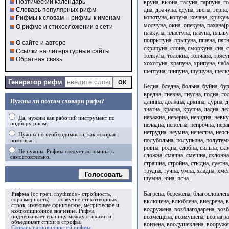
Поэтический календарь
вруна, вьюна, галуна, гарпуна, г
дна, драчуна, едуна, звена, зерна
Словарь популярных рифм
копотуна, копуна, кочана, крикуна
Рифмы к словам
и
рифмы к именам
молчуна, окна, опекуна, пахана(р
О рифме и стихосложении в сети
плакуна, пластуна, плауна, плыву
попрыгуна, прыгуна, пшена, пятна
О сайте и авторе
скрипуна, слона, сморкуна, сна, с
Ссылки на литературные сайты
толкуна, толокна, топчана, трясу
Обратная связь
хохотуна, храпуна, хрипуна, чаба
шептуна, шипуна, шушуна, щелк
Генератор рифм
Бедна, бледна, больна, буйна, бур
вредна, гневна, гнусна, годна, го
Нужны ли поэтам словари рифм?
длинна, должна, дрянна, дурна, д
знатна, красна, крупна, ладна, л
неважна, неверна, невидна, невку
Да, нужны как рабочий инструмент по
подбору рифм.
неладна, неполна, непрочна, нера
нетрудна, неумна, нечестна, неясн
Нужны по необходимости, как «скорая
полубольна, полупьяна, полутемна
помощь».
ровна, родна, сдобна, сильна, скв
Не нужны. Рифмы следует вспоминать
сложна, смачна, смешна, склонна,
самостоятельно.
страшна, стройна, стыдна, суетна,
трудна, тучна, умна, хладна, хмел
Голосовать
шумна, юна, ясна.
Багрена, бережена, благословлен
Рифма
(от греч. rhythmós - стройность,
соразмерность) — созвучие стихотворных
включена, влюблена, внедрена, в
строк, имеющее фоническое, метрическое и
водружена, возблагодарена, возб
композиционное значение.
Рифма
возмещена, возмущена, вознагра
подчёркивает границу между стихами и
объединяет стихи в
строфы
.
вонзена, воодушевлена, вооруже
Словарь разновидностей рифмы