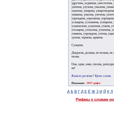
удручена, уединена, ужесточена,
уличена, улучена, умалена, уман
умилена, умирена, умиротворена,
унижена, упасена, упечена, уплет
упреждена, упрочнена, упрощена,
услащена, усложнена, усмирена, 
усыновлена, усыплена, утаена, ут
утолщена, утомлена, утончена, у
учинена, учреждена, учтена, уще
хулена, чернена, щажена.
Суждена.
Докрасна, должна, не вольна, не
полна.
Она, одна, хана, сполна, допоздн
на!
Какого рожна? Купи слона.
Показано:
1037 рифм
А
Б
В
Г
Д
Е
Ё
Ж
З
И
Й
К
Л
Рифмы к словам он