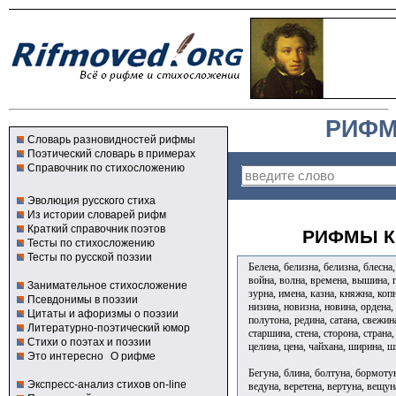
РИФМ
Словарь разновидностей рифмы
Поэтический словарь в примерах
Справочник по стихосложению
Эволюция русского стиха
Из истории словарей рифм
Краткий справочник поэтов
РИФМЫ К
Тесты по стихосложению
Тесты по русской поэзии
Белена, белизна, белизна, блесна,
война, волна, времена, вышина, г
Занимательное стихосложение
зурна, имена, казна, княжна, коп
Псевдонимы в поэзии
низина, новизна, новина, ордена,
Цитаты и афоризмы о поэзии
полутона, редина, сатана, свежина
Литературно-поэтический юмор
старшина, стена, сторона, страна,
Стихи о поэтах и поэзии
целина, цена, чайхана, ширина, 
Это интересно
О рифме
Бегуна, блина, болтуна, бормотун
Экспресс-анализ стихов on-line
ведуна, веретена, вертуна, вещун