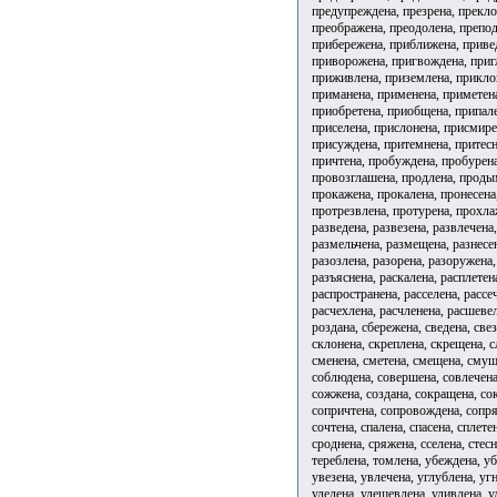
предупреждена, презрена, прекло
преображена, преодолена, препод
прибережена, приближена, привед
приворожена, пригвождена, пригл
приживлена, приземлена, прикло
приманена, применена, приметен
приобретена, приобщена, припале
приселена, прислонена, присмире
присуждена, притемнена, притесн
причтена, пробуждена, пробурена
провозглашена, продлена, проды
прокажена, прокалена, пронесена
протрезвлена, протурена, прохла
разведена, развезена, развлечена
размельчена, размещена, разнесе
разозлена, разорена, разоружена,
разъяснена, раскалена, расплетен
распространена, расселена, рассе
расчехлена, расчленена, расшеве
роздана, сбережена, сведена, свез
склонена, скреплена, скрещена, с
сменена, сметена, смещена, смуще
соблюдена, совершена, совлечена
сожжена, создана, сокращена, со
сопричтена, сопровождена, сопря
сочтена, спалена, спасена, сплете
сроднена, сряжена, сселена, стесн
тереблена, томлена, убеждена, у
увезена, увлечена, углублена, уг
уделена, удешевлена, удивлена, у