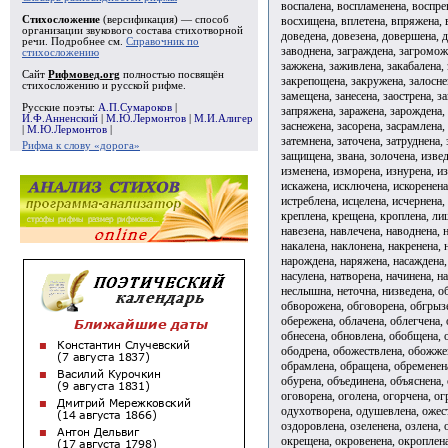
воспалена, воспламенена, воспре
восхищена, вплетена, впряжена, в
Стихосложение
(версификация) — способ
организации звукового состава стихотворной
доведена, довезена, довершена, д
речи. Подробнее см.
Справочник по
заводнена, заграждена, загроможд
стихосложению
зажжена, заживлена, закабалена, 
Сайт
Рифмовед.org
полностью посвящён
закрепощена, закружена, залоснен
стихосложению и русской рифме.
замещена, занесена, заострена, з
Русские поэты:
А.П.Сумароков
|
запряжена, заражена, зарождена, 
И.Ф.Анненский
|
М.Ю.Лермонтов
|
М.И.Алигер
заснежена, засорена, засрамлена, 
|
М.Ю.Лермонтов
|
затемнена, заточена, затруднена, 
Рифма к слову «дорога»
защищена, звана, золочена, извед
изменена, изморена, изнурена, и
искажена, исключена, искоренена
истреблена, исцелена, исчернена,
креплена, крещена, кроплена, лиш
навезена, навлечена, наводнена,
накалена, наклонена, накренена, 
нарождена, наряжена, насаждена, 
насулена, натворена, начинена, н
неслышна, неточна, низведена, об
обворожена, обговорена, обгрызе
обережена, облачена, облегчена, 
обнесена, обновлена, обобщена, 
ободрена, обожествлена, обожжен
обрамлена, обращена, обременена
обурена, объединена, объяснена,
оговорена, оголена, огорчена, ог
одухотворена, одушевлена, ожест
оздоровлена, озеленена, озлена, 
окрещена, окровенена, окроплена