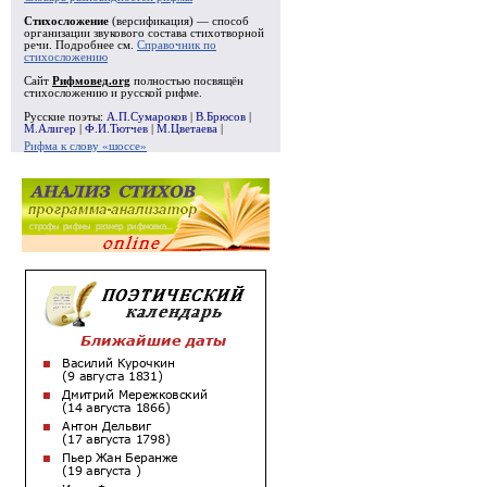
Стихосложение
(версификация) — способ
организации звукового состава стихотворной
речи. Подробнее см.
Справочник по
стихосложению
Сайт
Рифмовед.org
полностью посвящён
стихосложению и русской рифме.
Русские поэты:
А.П.Сумароков
|
В.Брюсов
|
М.Алигер
|
Ф.И.Тютчев
|
М.Цветаева
|
Рифма к слову «шоссе»