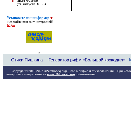
Установите наш информер
и сделайте ваш сайт интересней!
Код...
Стихи Пушкина
Генератор рифм «Большой крокодил»
Copyright © 2010-2026 «Рифмовед.org» - всё о рифме и стихосложении. При испол
авторства и гиперссылка на
www. Rifmoved.org
обязательны.