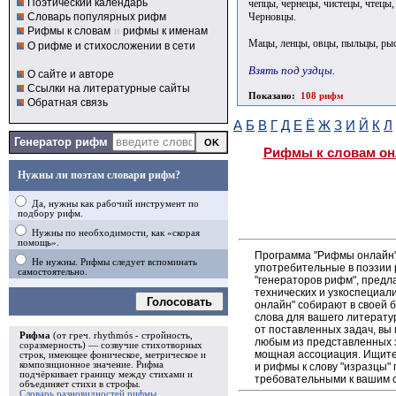
Поэтический календарь
чепцы, чернецы, чистецы, чтецы
Черновцы.
Словарь популярных рифм
Рифмы к словам
и
рифмы к именам
Мацы, ленцы, овцы, пыльцы, рыс
О рифме и стихосложении в сети
Взять под уздцы.
О сайте и авторе
Ссылки на литературные сайты
Показано:
108 рифм
Обратная связь
А
Б
В
Г
Д
Е
Ё
Ж
З
И
Й
К
Л
Генератор рифм
Рифмы к словам он
Нужны ли поэтам словари рифм?
Да, нужны как рабочий инструмент по
подбору рифм.
Нужны по необходимости, как «скорая
помощь».
Программа "Рифмы онлайн"
Не нужны. Рифмы следует вспоминать
употребительные в поэзии 
самостоятельно.
"генераторов рифм", пред
технических и узкоспециал
Голосовать
онлайн" собирают в своей 
слова для вашего литерату
от поставленных задач, вы
Рифма
(от греч. rhythmós - стройность,
любым из представленных 
соразмерность) — созвучие стихотворных
мощная ассоциация. Ищите 
строк, имеющее фоническое, метрическое и
композиционное значение.
Рифма
и рифмы к слову "изразцы" 
подчёркивает границу между стихами и
требовательными к вашим 
объединяет стихи в
строфы
.
Словарь разновидностей рифмы