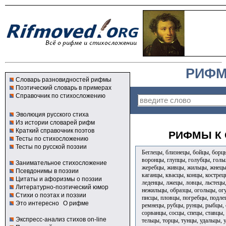
РИФМ
Словарь разновидностей рифмы
Поэтический словарь в примерах
Справочник по стихосложению
Эволюция русского стиха
Из истории словарей рифм
Краткий справочник поэтов
РИФМЫ К 
Тесты по стихосложению
Тесты по русской поэзии
Беглецы, близнецы, бойцы, борц
воронцы, глупцы, голубцы, гольц
Занимательное стихосложение
жеребцы, живцы, жильцы, жнецы,
Псевдонимы в поэзии
каганцы, квасцы, концы, кострец
Цитаты и афоризмы о поэзии
леденцы, лжецы, ловцы, льстецы
Литературно-поэтический юмор
нежильцы, образцы, огольцы, ог
Стихи о поэтах и поэзии
писцы, пловцы, погребцы, подле
Это интересно
О рифме
ремнецы, рубцы, рунцы, рыбцы, 
сорванцы, сосцы, спецы, ставцы,
Экспресс-анализ стихов on-line
тельцы, торцы, тунцы, удальцы, 