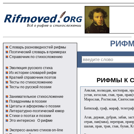
РИФМ
Словарь разновидностей рифмы
Поэтический словарь в примерах
Справочник по стихосложению
Эволюция русского стиха
Из истории словарей рифм
Краткий справочник поэтов
РИФМЫ К С
Тесты по стихосложению
Тесты по русской поэзии
Анклав, волкодав, костоправ, нрав
устав, югослав, глав, трав, прав
Занимательное стихосложение
Мирослав, Ростислав, Святослав,
Псевдонимы в поэзии
Цитаты и афоризмы о поэзии
Батискаф, граф, жираф, телегр
Литературно-поэтический юмор
Стихи о поэтах и поэзии
Агав, держав, дубрав, забав, заст
Это интересно
О рифме
отрав, пав(пава), переправ, припр
шалав, прав, трав, глав, булав, 
Экспресс-анализ стихов on-line