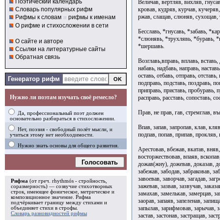
Поэтический календарь
Величав, вертляв, вихляв, гнусав
кровав, кудряв, курчав, кучеряв
Словарь популярных рифм
ржав, слащав, слюняв, сухощав,
Рифмы к словам
и
рифмы к именам
О рифме и стихосложении в сети
Бесславь, *гнусавь, *забавь, *ка
*слюнявь, *трухлявь, *буравь, *к
О сайте и авторе
*шершавь.
Ссылки на литературные сайты
Обратная связь
Возглавь,вправь, вплавь, вставь, 
набавь, надбавь, направь, наставь
оставь, отбавь, отправь, отставь,
Генератор рифм
подправь, подставь, поздравь, по
приправь, приставь, пробуравь, п
Нужно ли поэтам изучать своё ремесло?
расправь, расставь, сопоставь, сос
Прав, не прав, гав, стремглав, въ
Да, профессиональный поэт должен
основательно разбираться в стихосложении.
Впав, запав, запропав, клав, кляв
Нет, поэзия - свободный полёт мысли, и
подпав, попав, припав, прокляв, 
учиться этому нет необходимости.
Нужно знать основы для общего развития.
Арестовав, вбежав, вкатав, вняв,
восторжествовав, впаяв, вскопав,
Голосовать
дожав(жну), дожевав, доказав, д
забежав, забодав, забраковав, за
завоевав, заворчав, загадав, заг
Рифма
(от греч. rhythmós - стройность,
зажевав, зазвав, зазвучав, заказа
соразмерность) — созвучие стихотворных
строк, имеющее фоническое, метрическое и
замахав, замелькав, замерцав, за
композиционное значение.
Рифма
заорав, запаяв, запеленав, запищ
подчёркивает границу между стихами и
запылав, зарифмовав, зарычав, за
объединяет стихи в
строфы
.
Словарь разновидностей рифмы
застав, застонав, застращав, зас