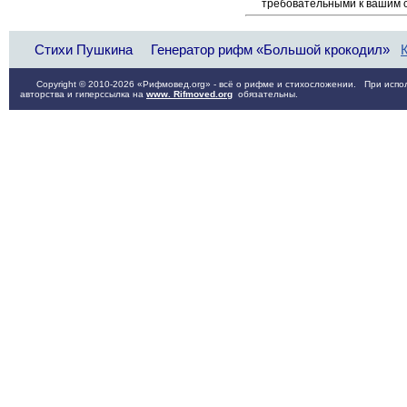
требовательными к вашим 
Стихи Пушкина
Генератор рифм «Большой крокодил»
Copyright © 2010-2026 «Рифмовед.org» - всё о рифме и стихосложении. При испол
авторства и гиперссылка на
www. Rifmoved.org
обязательны.