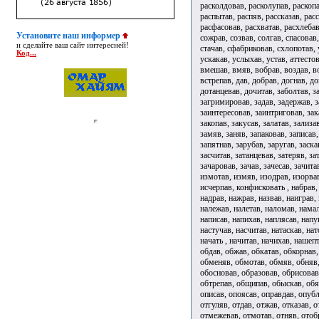
расколдовав, расколупав, раскопа
распытав, распяв, рассказав, расс
расфасовав, расхватав, расхлебав
Установите наш информер
сожрав, созвав, солгав, спасовав
и сделайте ваш сайт интересней!
стачав, сфабриковав, схлопотав, 
Код...
ускакав, услыхав, устав, аттесто
вмешав, вмяв, вобрав, воздав, во
встрепав, дав, добрав, догнав, д
дотанцевав, дочитав, заболтав, за
загримировав, задав, задержав, з
заинтересовав, заинтриговав, зак
закопав, закусав, залатав, зализ
замяв, заняв, запаковав, записав,
запятнав, зарубав, заругав, заска
засчитав, затанцевав, затеряв, за
зачаровав, зачав, зачесав, зачита
измотав, измяв, изодрав, изорвав
исчерпав, конфисковать , набрав,
надрав, нажрав, назвав, наиграв, 
належав, налетав, наломав, намал
написав, напихав, наплясав, напу
настучав, насчитав, натаскав, на
начать , начитав, начихав, нашеп
обдав, обжав, обкатав, обкорнав
обменяв, обмотав, обмяв, обняв,
обосновав, образовав, обрисовав,
обтрепав, общипав, обыскав, обя
описав, опоясав, оправдав, опуб
отгуляв, отдав, отжав, отказав, 
отмежевав, отмотав, отняв, отобр