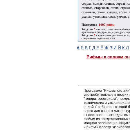
содрав, создав, сознав, сорвав, с
стоптав, сторговав, стояв, страхо
стыковав, сужав, сыграв, убрав, 
укачав, укомплектовав, умчав, ум
Показано:
1007 рифм
Звёздочка
*
в начале слова-глагола обозн
приставками (на-,про-, за-, с-, от-, рас-, пере
*
Звёздочка
в конце слова указывает на то
специальным термином, и т.п.
А
Б
В
Г
Д
Е
Ё
Ж
З
И
Й
К
Л
Рифмы к словам он
Программа "Рифмы онлайн"
употребительные в поэзии р
"генераторов рифм", пред
технических и узкоспециал
онлайн" собирают в своей 
слова для вашего литерату
от поставленных задач, вы
любым из представленных 
мощная ассоциация. Ищите 
и рифмы к слову "изрисовав