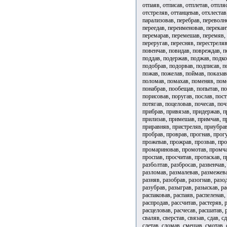
отпаяв, отписав, отплетав, отпля
отстреляв, оттанцевав, отхлестав
парализовав, перебрав, переволно
переедав, переименовав, перекан
перемарав, перемешав, перемяв, 
переругав, пересняв, перестреля
повенчав, повидав, повреждав, по
поддав, подержав, поджав, подко
подобрав, подорвав, подписав, п
пожав, пожелав, поймав, показав
поломав, помахав, поменяв, пом
понабрав, пообещав, попытав, п
порисовав, поругав, послав, пост
потягав, поцеловав, почесав, поч
прибрав, привязав, придержав, п
прилизав, примешав, примчав, п
приравняв, пристреляв, приубрав
пробрав, проврав, прогнав, прог
прожевав, прожрав, прозвав, про
промариновав, промотав, промча
проспав, просчитав, протаскав, 
разболтав, разбросав, развенчав,
разломав, размалевав, размежева
разняв, разобрав, разогнав, разо
разубрав, разыграв, разыскав, ра
распаковав, распаяв, распеленав,
распродав, рассчитав, растеряв, 
расцеловав, расчесав, расшатав,
сваляв, сверстав, связав, сдав, с
слетав, сломав, смешав, смотав, 