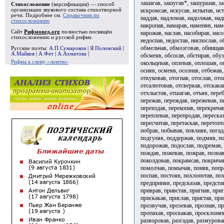
зашагав, зашугав*, зашуршав, защ
Стихосложение
(версификация) — способ
искромсав, искусав, испытав, ист
организации звукового состава стихотворной
речи. Подробнее см.
Справочник по
наддав, надломав, надолжав, надп
стихосложению
накропав, намарав, наменяв, нам
Сайт
Рифмовед.org
полностью посвящён
нарожав, наслав, насобирав, насо
стихосложению и русской рифме.
недоспав, недостав, ниспослав, 
обмельчав, обмозговав, обнищав,
Русские поэты:
А.П.Сумароков
|
Я.Полонский
|
А.Майков
|
А.Фет
|
А.Ахматова
|
обсмеяв, обсосав, обстирав, обуз
Рифма к слову «ломтю»
окольцевав, оплевав, оплошав, оп
осияв, осмеяв, осознав, отбежав,
откуковав, отогнав, отослав, ото
отсалютовав, отсверкав, отскакав
отхлыстав, отшагав, отъяв, переб
пережав, переждав, пережевав, п
переиздав, перекопав, перекричав
переплевав, перепродав, пересказ
пересчитав, перетаскав, перетопт
побрав, побывав, повлияв, погад
подгуляв, поддержав, подмяв, по
подорожав, подослав, подремав,
пождав, пожевав, пожрав, позвав
поколдовав, покрамсав, покричав
помолчав, помычав, поняв, попра
поспав, постояв, похлопотав, пох
предприняв, предсказав, предста
приврав, привстав, пригнав, приг
прискакав, прислав, пристав, пр
прозвучав, прозевав, прознав, п
пропахав, проскакав, просклоняв
разворовав, разгадав, размуровав