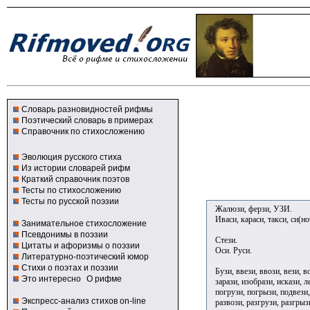
Словарь разновидностей рифмы
Поэтический словарь в примерах
Справочник по стихосложению
Эволюция русского стиха
Из истории словарей рифм
Краткий справочник поэтов
Тесты по стихосложению
Тесты по русской поэзии
Жалюзи, ферзи, УЗИ.
Иваси, караси, такси, си(н
Занимательное стихосложение
Псевдонимы в поэзии
Стези.
Цитаты и афоризмы о поэзии
Оси. Руси.
Литературно-поэтический юмор
Стихи о поэтах и поэзии
Бузи, ввези, ввози, вези, в
Это интересно
О рифме
зарази, изобрази, искази, л
погрузи, погрызи, подвези,
Экспресс-анализ стихов on-line
развози, разгрузи, разгрызи