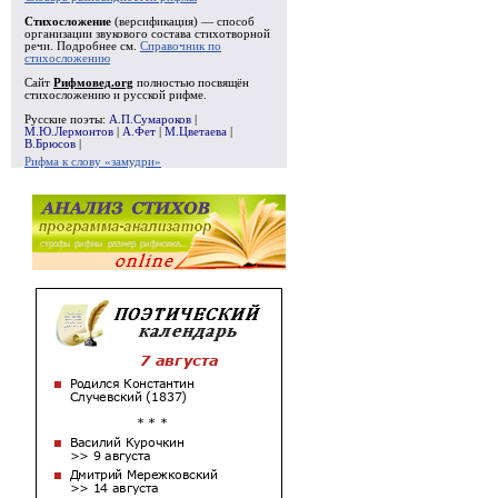
Стихосложение
(версификация) — способ
организации звукового состава стихотворной
речи. Подробнее см.
Справочник по
стихосложению
Сайт
Рифмовед.org
полностью посвящён
стихосложению и русской рифме.
Русские поэты:
А.П.Сумароков
|
М.Ю.Лермонтов
|
А.Фет
|
М.Цветаева
|
В.Брюсов
|
Рифма к слову «замудри»