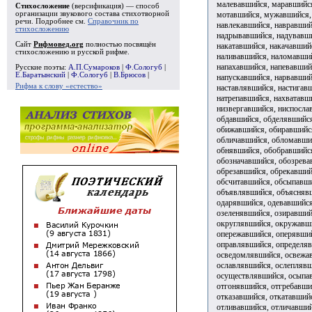
Стихосложение
(версификация) — способ
организации звукового состава стихотворной
речи. Подробнее см.
Справочник по
стихосложению
Сайт
Рифмовед.org
полностью посвящён
стихосложению и русской рифме.
Русские поэты:
А.П.Сумароков
|
Ф.Сологуб
|
Е.Баратынский
|
Ф.Сологуб
|
В.Брюсов
|
Рифма к слову «естество»