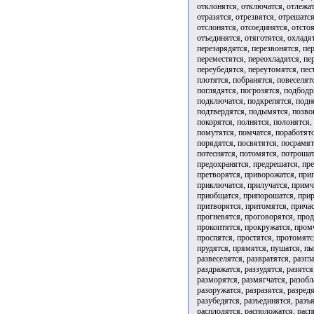
отклонятся, отключатся, отлежатс
отразятся, отрезвятся, отрешатся
отслонятся, отсоединятся, отстоя
отъединятся, отяготятся, охладят
перезарядятся, перезвонятся, пе
переместятся, переохладятся, пе
переубедятся, переутомятся, пес
плотятся, побранятся, повеселятс
поглядятся, погрозятся, подбодр
подключатся, подкрепятся, подно
подтвердятся, подымятся, позвон
покорятся, полнятся, полонятся,
помутятся, помчатся, поработятс
порядятся, посвятятся, посрамятс
потеснятся, потомятся, потрошат
предохранятся, предрешатся, пре
претворятся, приворожатся, при
приключатся, прилучатся, примч
приобщатся, припорошатся, приру
притворятся, притомятся, причас
прогневятся, проговорятся, прод
прокоптятся, прокружатся, промч
проспятся, простятся, протомятс
прудятся, прямятся, пушатся, пы
развеселятся, развратятся, разгл
раздражатся, раззудятся, разятся
разморятся, размягчатся, разобл
разоружатся, разразятся, разред
разубедятся, разъединятся, разъя
расплодятся, расположатся, расп