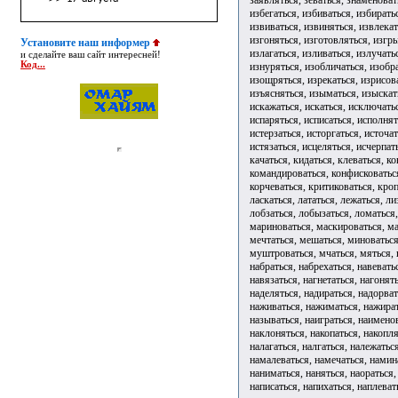
Установите наш информер
и сделайте ваш сайт интересней!
Код...