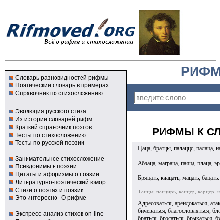
РИФМ
Словарь разновидностей рифмы
Поэтический словарь в примерах
Справочник по стихосложению
Эволюция русского стиха
Из истории словарей рифм
Краткий справочник поэтов
РИФМЫ К СЛ
Тесты по стихосложению
Тесты по русской поэзии
Цаца, братцы, палаццо, палаца, н
Занимательное стихосложение
Абзаца, матраца, паяца, плаца, эр
Псевдонимы в поэзии
Цитаты и афоризмы о поэзии
Бряцать, клацать, мацать, бацать.
Литературно-поэтический юмор
Стихи о поэтах и поэзии
Танцы, панцирь, канцер, карцер, к
Это интересно
О рифме
Адресоваться, арендоваться, атаковаться, аттестоваться, баловаться, бинтоваться, бичеваться, благословляться, блокироваться, бодаться, болтаться, браковаться, браться, бросаться, брыкаться, бултыхаться, бунтоваться, бухаться, валяться, вбиваться, вбираться, ввергаться, ввязаться, вгоняться, вдеваться, вдохновляться, вдыхаться, величаться, венчаться, вербоваться, верстаться, вжаться, вживляться, взвиваться, взиматься, взломаться, взорваться, взрываться, взыграться, взыскаться, взяться, видаться, вихляться, включаться, вкореняться, вливаться, влюбляться, вмешаться, вмяться, внедряться, внушаться, вобраться, вовлекаться, водружаться, возбраняться, возбуждаться, возвещаться, возвращаться, возвышаться, возглавляться, воздаваться, воздаться, воздвигаться, воздержаться, возмещаться, возмущаться, вознаграждаться, возобновляться, возрождаться, волноваться, вонзаться, воображаться, воодушевляться, вооружаться, воплощаться, вороваться, воскрешаться, воскуряться, воспаляться, воспеваться, воспитаться, восполняться, воспрещаться, восприниматься, восприняться, восславляться, воссоединяться, воссоздаваться, воссоздаться, восстановляться, восторгаться, восхваляться, восхищаться, впиваться, вписаться, впитаться, вправляться, впрягаться, впускаться, вращаться, врезаться, врубаться, вручаться, врываться, вселяться, вспоминаться, вставляться, встрепаться, встречаться, вступаться, втираться, втравляться, втыкаться, выбегаться, выбиваться, выбираться, выгоняться, выгребаться, выгружаться, выгрызаться, выдаваться, выдвигаться, выдворяться, выделяться, выдыхаться, выедаться, выжигаться, выжиматься, вызываться, выключаться, выкупаться, выливаться, вылупляться, вымеряться, выметаться, вымещаться, выминаться, вымогаться, вымываться, выниматься, вынуждаться, выпекаться, выпиваться, выпираться, выполняться, выпрямляться, выпускаться, выражаться, вырезаться, вырубаться, выручаться, вырываться, выряжаться, высвобождаться, высекаться, выселяться, выставляться, высылаться, высыпаться, вытворяться, вытираться, вытисняться, вытравляться, вытрезвляться, выхваляться, вычисляться, вычитаться, вычищаться, вышибаться, вышиваться, выявляться, выясняться, вязаться, гармонизоваться, глотаться, гнаться, голосоваться, гоняться, гримироваться, гуляться, даваться, дароваться, даться, деваться, демобилизоваться, держаться, диктоваться, добавляться, добегаться, добиваться, добираться, добраться, добываться, доверяться, догадаться, догнаться, догоняться, додаваться, доедаться, доживаться, дозволяться, доиграться, доломаться, доплясаться, дополняться, допускаться, допытаться, дорваться, доставаться, доставляться, достаться, достигаться, дотанцеваться, дочитаться, драться, дрематься, дрессироваться, дышаться, жаться, жеваться, желаться, забавляться, забегаться, забираться, заболтаться, забраться, забросаться, забываться, завербоваться, завершаться, заверяться, завещаться, завлекаться, завышаться, завязаться, загибаться, заглушаться, загнаться, загоняться, загораться, заграждаться, загребаться, загримироваться, загромождаться, загрязняться, загуляться, задаваться, задаться, задвигаться, задеваться, задержаться, задираться, задолжаться, задраться, заедаться, зажаться, заживаться, заживляться, зажигаться, зажиматься, зазеваться, зазываться, заиграться, заинтересоваться, заинтриговаться, закабаляться, закаляться, закататься, закачаться, заклинаться, заключаться, заколдоваться, заколебаться, заколыхаться, закопаться, закругляться, закрываться, закупаться, закусаться, залататься, заливаться, зализаться, залупляться, залучаться, замараться, замаскироваться, замедляться, заменяться, замеряться, заметаться, замечаться, замещаться, заминаться, замиряться, замотаться, замуроваться, замываться, замыкаться, замышляться, замяться, занижаться, заниматься, заняться, заостряться, запаковаться, запасаться, запеваться, запиваться, запираться, записаться, заплескаться, заплетаться, заплутаться, заплясаться, заполняться, запоминаться, заправляться, запрещаться, запродаться, запрягаться, запускаться, запятнаться, заражаться, зарисоваться, зарождаться, зарубаться, заругат
Экспресс-анализ стихов on-line