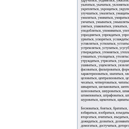
Бесноваться, бояться, брататься,
взбираться, взобраться, взъедать
вторгаться, вчитаться, въедаться
дожидаться, дозваться, дознавать
домогаться, достучаться, доторг