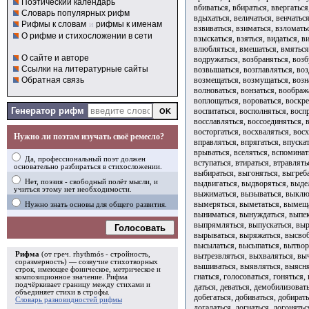
Поэтический календарь
Словарь популярных рифм
Рифмы к словам
и
рифмы к именам
О рифме и стихосложении в сети
О сайте и авторе
Ссылки на литературные сайты
Обратная связь
Генератор рифм
Нужно ли поэтам изучать своё ремесло?
Да, профессиональный поэт должен
основательно разбираться в стихосложении.
Нет, поэзия - свободный полёт мысли, и
учиться этому нет необходимости.
Нужно знать основы для общего развития.
Голосовать
Рифма
(от греч. rhythmós - стройность,
соразмерность) — созвучие стихотворных
строк, имеющее фоническое, метрическое и
композиционное значение.
Рифма
подчёркивает границу между стихами и
объединяет стихи в
строфы
.
Словарь разновидностей рифмы