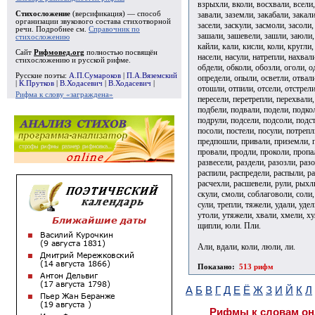
взрыхли, вколи, восхвали, всели,
завали, заземли, закабали, закали
Стихосложение
(версификация) — способ
организации звукового состава стихотворной
засели, заскули, засмоли, засоли,
речи. Подробнее см.
Справочник по
зашали, зашевели, зашли, заюли, 
стихосложению
кайли, кали, кисли, коли, кругли
Сайт
Рифмовед.org
полностью посвящён
насели, насули, натрепли, нахвал
стихосложению и русской рифме.
обдели, обколи, обозли, оголи, о
Русские поэты:
А.П.Сумароков
|
П.А.Вяземский
определи, опыли, осветли, отвали
|
К.Прутков
|
В.Ходасевич
|
В.Ходасевич
|
отошли, отпили, отсели, отстрели
Рифма к слову «заграждена»
пересели, перетрепли, перехвали,
подбели, подвали, подели, подко
подрули, подсели, подсоли, подст
посоли, постели, посули, потреп
предпошли, привали, приземли, п
провали, продли, проколи, пропа
развесели, раздели, разозли, раз
распили, распредели, распыли, ра
расчехли, расшевели, рули, рыхли,
скули, смоли, соблаговоли, соли,
сули, трепли, тяжели, удали, уде
утоли, утяжели, хвали, хмели, ху
щипли, юли. Пли.
Али, вдали, коли, люли, ли.
Показано:
513 рифм
А
Б
В
Г
Д
Е
Ё
Ж
З
И
Й
К
Л
Рифмы к словам он