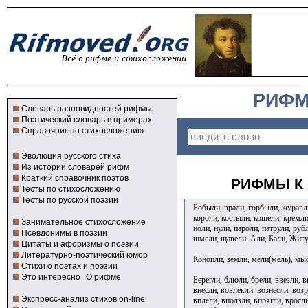
РИФМ
Словарь разновидностей рифмы
Поэтический словарь в примерах
Справочник по стихосложению
Эволюция русского стиха
Из истории словарей рифм
Краткий справочник поэтов
РИФМЫ К 
Тесты по стихосложению
Тесты по русской поэзии
Бобыли, врали, горбыли, журавли
короли, костыли, кошели, кремли
Занимательное стихосложение
ноли, нули, пароли, патрули, руб
Псевдонимы в поэзии
шмели, щавели. Али, Бали, Жигу
Цитаты и афоризмы о поэзии
Литературно-поэтический юмор
Конопли, земли, мели(мель), мысл
Стихи о поэтах и поэзии
Это интересно
О рифме
Берегли, блюли, брели, ввезли, в
внесли, вовлекли, вознесли, воз
Экспресс-анализ стихов on-line
вплели, вползли, впрягли, вросли