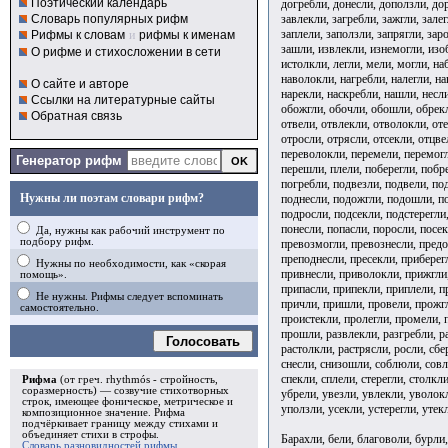
Поэтический календарь
догребли, донесли, доползли, дор
завлекли, загребли, зажгли, залег
Словарь популярных рифм
заплели, заползли, запрягли, заро
Рифмы к словам
и
рифмы к именам
зашли, извлекли, изнемогли, изо
О рифме и стихосложении в сети
истолкли, легли, мели, могли, на
наволокли, нагребли, налегли, на
О сайте и авторе
нарекли, наскребли, нашли, несли
Ссылки на литературные сайты
обожгли, обочли, обошли, обрекл
Обратная связь
отвели, отвлекли, отволокли, оте
отросли, отрясли, отсекли, отцве
переволокли, перемели, перемогл
Генератор рифм
перешли, плели, поберегли, побр
погребли, подвезли, подвели, по
Нужны ли поэтам словари рифм?
поднесли, подожгли, подошли, по
подросли, подсекли, подстерегли
понесли, попасли, поросли, посе
Да, нужны как рабочий инструмент по
подбору рифм.
превозмогли, превознесли, предо
преподнесли, пресекли, приберег
Нужны по необходимости, как «скорая
привнесли, приволокли, прижгли,
помощь».
припасли, припекли, приплели, п
Не нужны. Рифмы следует вспоминать
причли, пришли, провели, прожг
самостоятельно.
проистекли, пролегли, промели, 
прошли, развлекли, разгребли, ра
Голосовать
растолкли, растрясли, росли, сбер
снесли, снизошли, соблюли, совл
спекли, сплели, стерегли, столкли
Рифма
(от греч. rhythmós - стройность,
соразмерность) — созвучие стихотворных
убрели, увезли, увлекли, уволокл
строк, имеющее фоническое, метрическое и
уползли, усекли, устерегли, утек
композиционное значение.
Рифма
подчёркивает границу между стихами и
объединяет стихи в
строфы
.
Барахли, бели, благоволи, бурли,
Словарь разновидностей рифмы