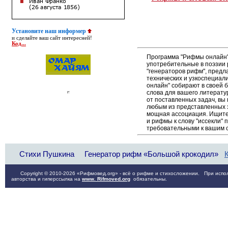
Установите наш информер
и сделайте ваш сайт интересней!
Код...
Программа "Рифмы онлайн"
употребительные в поэзии р
"генераторов рифм", пред
технических и узкоспециал
онлайн" собирают в своей 
слова для вашего литерату
от поставленных задач, вы
любым из представленных 
мощная ассоциация. Ищите 
и рифмы к слову "иссекли" 
требовательными к вашим 
Стихи Пушкина
Генератор рифм «Большой крокодил»
Copyright © 2010-2026 «Рифмовед.org» - всё о рифме и стихосложении. При испол
авторства и гиперссылка на
www. Rifmoved.org
обязательны.