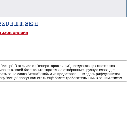
Ф
Х
Ц
Ч
Ш
Щ
Э
Ю
Я
тихов онлайн
"истца". В отличие от "генераторов рифм", предлагающих множество
ирают в своей базе только тщательно отобранные вручную слова для
ыграть ваше слово "истца" любым из представленных здесь рифмующихся
ову "истца" поогут вам стать ещё более требовательными к вашим стихам.