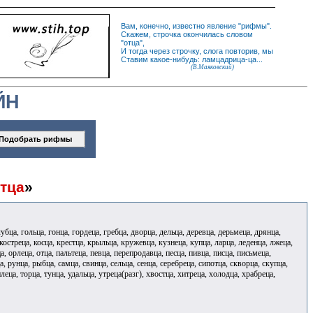
Вам, конечно, известно
явление
"
рифмы
".
Скажем,
строчка
окончилась словом
"
отца
",
И
тогда
через строчку, слога повторив, мы
Ставим какое-нибудь: ламцадрица-ца...
(В.Маяковский)
ЙН
тца
»
лубца, гольца, гонца, гордеца, гребца, дворца, дельца, деревца, дерьмеца, дрянца,
 костреца, косца, крестца, крыльца, кружевца, кузнеца, купца, ларца, леденца, лжеца,
, орлеца, отца, пальтеца, певца, перепродавца, песца, пивца, писца, письмеца,
, рунца, рыбца, самца, свинца, сельца, сенца, серебреца, сипотца, скворца, скупца,
плеца, торца, тунца, удальца, утреца(разг), хвостца, хитреца, холодца, храбреца,