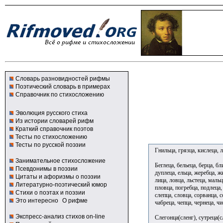
Словарь разновидностей рифмы
Поэтический словарь в примерах
Справочник по стихосложению
Эволюция русского стиха
Из истории словарей рифм
Краткий справочник поэтов
Тесты по стихосложению
Тесты по русской поэзии
Гнильца, грязца, кислеца, л
Занимательное стихосложение
Беглеца, бельеца, берца, бл
Псевдонимы в поэзии
дуплеца, ельца, жеребца, жи
Цитаты и афоризмы о поэзии
лица, ловца, льстеца, мальц
Литературно-поэтический юмор
пловца, погребца, подлеца, 
Стихи о поэтах и поэзии
слепца, словца, сорванца, с
Это интересно
О рифме
чабреца, чепца, чернеца, ч
Экспресс-анализ стихов on-line
Слегонца(сленг), сутреца(с