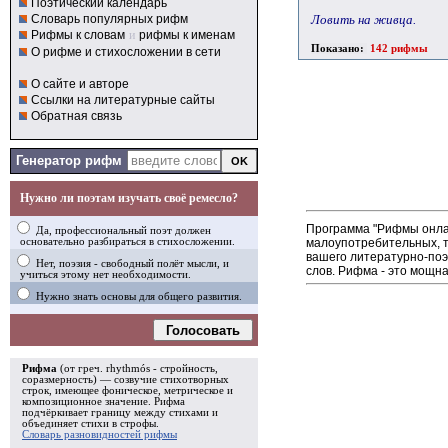
Поэтический календарь
Ловить на живца.
Словарь популярных рифм
Рифмы к словам
и
рифмы к именам
Показано:
142 рифмы
О рифме и стихосложении в сети
О сайте и авторе
Ссылки на литературные сайты
Обратная связь
Генератор рифм
Нужно ли поэтам изучать своё ремесло?
Программа "Рифмы онлай
Да, профессиональный поэт должен
малоупотребительных, т
основательно разбираться в стихосложении.
вашего литературно-поэ
Нет, поэзия - свободный полёт мысли, и
слов. Рифма - это мощна
учиться этому нет необходимости.
Нужно знать основы для общего развития.
Голосовать
Рифма
(от греч. rhythmós - стройность,
соразмерность) — созвучие стихотворных
строк, имеющее фоническое, метрическое и
композиционное значение.
Рифма
подчёркивает границу между стихами и
объединяет стихи в
строфы
.
Словарь разновидностей рифмы