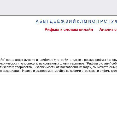
А
Б
В
Г
Д
Е
Ё
Ж
З
И
Й
К
Л
М
N
О
П
Р
С
Т
У
Рифмы к словам онлайн
Анализ с
н" предлагает лучшие и наиболее употребительные в поэзии рифмы к слову 
ехнических и узкоспециализированных слов и терминов, "Рифмы онлайн" соб
тического творчества. В зависимости от поставленных задач, вы можете об
я ассоциация. Ищите и экспериментируйте со своими строками, и рифмы к сл