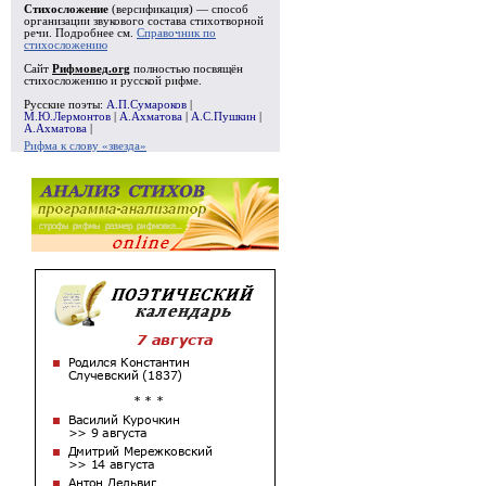
Стихосложение
(версификация) — способ
организации звукового состава стихотворной
речи. Подробнее см.
Справочник по
стихосложению
Сайт
Рифмовед.org
полностью посвящён
стихосложению и русской рифме.
Русские поэты:
А.П.Сумароков
|
М.Ю.Лермонтов
|
А.Ахматова
|
А.С.Пушкин
|
А.Ахматова
|
Рифма к слову «звезда»