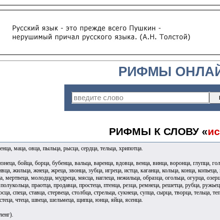
РИФМЫ ОНЛА
РИФМЫ К СЛОВУ «
ис
енца, маца, овца, пыльца, рысца, сердца, тельца, хрипотца.
изнеца, бойца, борца, бубенца, вальца, варенца, вдовца, венца, винца, воронца, глупца, го
вца, жильца, жнеца, жреца, звонца, зубца, игреца, истца, каганца, кольца, конца, копьеца,
а, мертвеца, молодца, мудреца, мясца, наглеца, нежильца, образца, огольца, огурца, озерца
полукольца, праотца, продавца, простеца, птенца, резца, ремнеца, решетца, рубца, ружьеца
осца, спеца, ставца, стервеца, столбца, стрельца, сукнеца, супца, сырца, творца, тельца, те
истеца, чтеца, швеца, шельмеца, щипца, юнца, яйца, ясенца.
ленг).