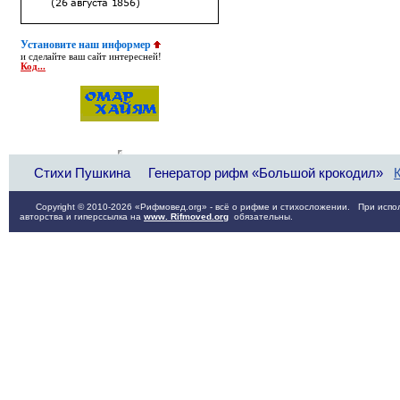
Установите наш информер
и сделайте ваш сайт интересней!
Код...
Стихи Пушкина
Генератор рифм «Большой крокодил»
Copyright © 2010-2026 «Рифмовед.org» - всё о рифме и стихосложении. При испол
авторства и гиперссылка на
www. Rifmoved.org
обязательны.