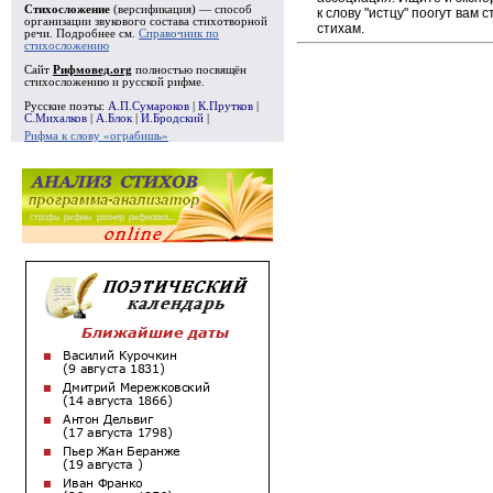
Стихосложение
(версификация) — способ
к слову "истцу" поогут вам
организации звукового состава стихотворной
стихам.
речи. Подробнее см.
Справочник по
стихосложению
Сайт
Рифмовед.org
полностью посвящён
стихосложению и русской рифме.
Русские поэты:
А.П.Сумароков
|
К.Прутков
|
С.Михалков
|
А.Блок
|
И.Бродский
|
Рифма к слову «ограбишь»