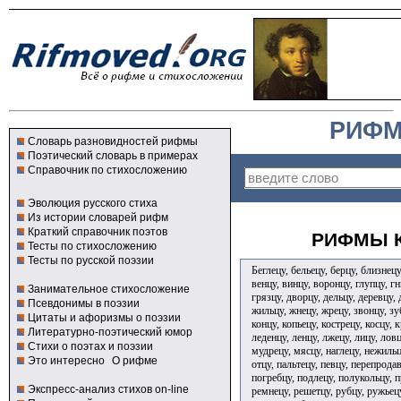
РИФМ
Словарь разновидностей рифмы
Поэтический словарь в примерах
Справочник по стихосложению
Эволюция русского стиха
Из истории словарей рифм
Краткий справочник поэтов
РИФМЫ К
Тесты по стихосложению
Тесты по русской поэзии
Беглецу, бельецу, берцу, близнецу
венцу, винцу, воронцу, глупцу, гн
Занимательное стихосложение
грязцу, дворцу, дельцу, деревцу,
Псевдонимы в поэзии
жильцу, жнецу, жрецу, звонцу, зуб
Цитаты и афоризмы о поэзии
концу, копьецу, кострецу, косцу, 
Литературно-поэтический юмор
леденцу, ленцу, лжецу, лицу, лов
Стихи о поэтах и поэзии
мудрецу, мясцу, наглецу, нежильцу
Это интересно
О рифме
отцу, пальтецу, певцу, перепродав
погребцу, подлецу, полукольцу, п
Экспресс-анализ стихов on-line
ремнецу, решетцу, рубцу, ружьецу