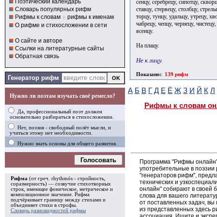
Поэтический календарь
сенцу, серебрецу, сипотцу, скворц
ставцу, стервецу, столбцу, стрель
Словарь популярных рифм
торцу, тунцу, удальцу, утрецу, хв
Рифмы к словам
и
рифмы к именам
чабрецу, чепцу, чернецу, чистецу
О рифме и стихосложении в сети
ясенцу.
О сайте и авторе
На плацу.
Ссылки на литературные сайты
Обратная связь
Не к лицу.
Показано:
139 рифм
Генератор рифм
А
Б
В
Г
Д
Е
Ё
Ж
З
И
Й
К
Л
Нужно ли поэтам изучать своё ремесло?
Рифмы к словам он
Да, профессиональный поэт должен
основательно разбираться в стихосложении.
Нет, поэзия - свободный полёт мысли, и
учиться этому нет необходимости.
Нужно знать основы для общего развития.
Голосовать
Программа "Рифмы онлайн"
употребительные в поэзии р
"генераторов рифм", пред
Рифма
(от греч. rhythmós - стройность,
технических и узкоспециал
соразмерность) — созвучие стихотворных
онлайн" собирают в своей 
строк, имеющее фоническое, метрическое и
композиционное значение.
Рифма
слова для вашего литерату
подчёркивает границу между стихами и
от поставленных задач, вы
объединяет стихи в
строфы
.
из представленных здесь 
Словарь разновидностей рифмы
ассоциация. Ищите и экспе