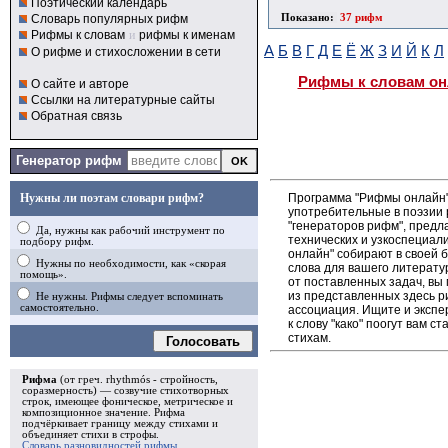
Поэтический календарь
Показано:
37 рифм
Словарь популярных рифм
Рифмы к словам
и
рифмы к именам
А
Б
В
Г
Д
Е
Ё
Ж
З
И
Й
К
Л
О рифме и стихосложении в сети
Рифмы к словам он
О сайте и авторе
Ссылки на литературные сайты
Обратная связь
Генератор рифм
Программа "Рифмы онлайн"
Нужны ли поэтам словари рифм?
употребительные в поэзии р
"генераторов рифм", пред
Да, нужны как рабочий инструмент по
технических и узкоспециал
подбору рифм.
онлайн" собирают в своей 
Нужны по необходимости, как «скорая
слова для вашего литерату
помощь».
от поставленных задач, вы
из представленных здесь 
Не нужны. Рифмы следует вспоминать
самостоятельно.
ассоциация. Ищите и экспе
к слову "како" поогут вам 
стихам.
Голосовать
Рифма
(от греч. rhythmós - стройность,
соразмерность) — созвучие стихотворных
строк, имеющее фоническое, метрическое и
композиционное значение.
Рифма
подчёркивает границу между стихами и
объединяет стихи в
строфы
.
Словарь разновидностей рифмы