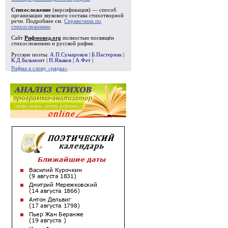
Стихосложение
(версификация) — способ
организации звукового состава стихотворной
речи. Подробнее см.
Справочник по
стихосложению
Сайт
Рифмовед.org
полностью посвящён
стихосложению и русской рифме.
Русские поэты:
А.П.Сумароков
|
Б.Пастернак
|
К.Д.Бальмонт
|
Н.Языков
|
А.Фет
|
Рифма к слову «рядка»