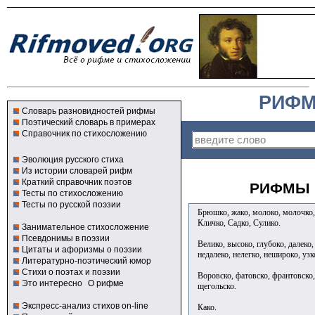
РИФМ
Словарь разновидностей рифмы
Поэтический словарь в примерах
Справочник по стихосложению
Эволюция русского стиха
Из истории словарей рифм
Краткий справочник поэтов
РИФМЫ 
Тесты по стихосложению
Тесты по русской поэзии
Брюшко, жако, молоко, молочко, м
Кличко, Садко, Сулико.
Занимательное стихосложение
Псевдонимы в поэзии
Велико, высоко, глубоко, далеко,
Цитаты и афоризмы о поэзии
недалеко, нелегко, нешироко, узк
Литературно-поэтический юмор
Стихи о поэтах и поэзии
Воровско, фатовско, франтовско,
Это интересно
О рифме
щегольско.
Экспресс-анализ стихов on-line
Како.