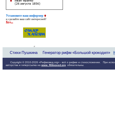
Установите наш информер
и сделайте ваш сайт интересней!
Код...
Стихи Пушкина
Генератор рифм «Большой крокодил»
Copyright © 2010-2026 «Рифмовед.org» - всё о рифме и стихосложении. При испол
авторства и гиперссылка на
www. Rifmoved.org
обязательны.