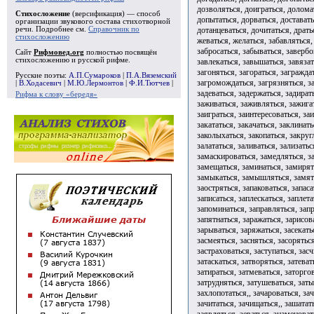
Стихосложение
(версификация) — способ
организации звукового состава стихотворной
речи. Подробнее см.
Справочник по
стихосложению
Сайт
Рифмовед.org
полностью посвящён
стихосложению и русской рифме.
Русские поэты:
А.П.Сумароков
|
П.А.Вяземский
|
В.Ходасевич
|
М.Ю.Лермонтов
|
Ф.И.Тютчев
|
Рифма к слову «бередя»