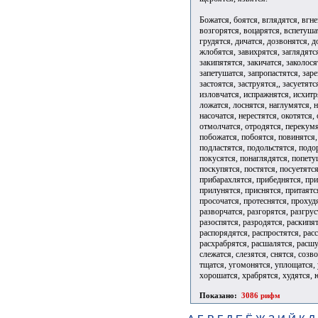
Божатся, боятся, вглядятся, вгне
возгорятся, воцарятся, вспетушат
грудятся, дичатся, дозвонятся, 
жлобятся, завихрятся, заглядятся
закипятятся, закичатся, заколося
запетушатся, запропастятся, заре
застоятся, заструятся,, засуетят
изловчатся, испражнятся, исхитря
ложатся, лоснятся, наглумятся, н
насочатся, нерестятся, окотятся,
отмолчатся, отродятся, перекумя
побожатся, побоятся, повинятся,
подластятся, подольстятся, подо
покусятся, понаглядятся, попету
поскупятся, постятся, посуетятс
прибарахлятся, прибеднятся, при
прилунятся, приснятся, притаятс
просочатся, протеснятся, прохуд
разворчатся, разгорятся, разгрус
разоспятся, разродятся, раскипят
распорядятся, распростятся, расс
расхрабрятся, расшалятся, расшу
слежатся, слезятся, снятся, созв
тщатся, угомонятся, уплощатся, 
хорошатся, храбрятся, худятся, 
Показано:
3086 рифм