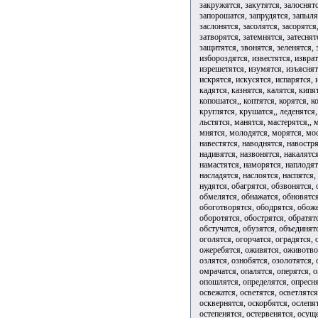
закружятся, закутятся, залоснятс
запорошатся, запрудятся, запылят
заслонятся, засолятся, засорятся,
затворятся, затемнятся, затеснят
защитятся, звонятся, зеленятся, 
избороздятся, известятся, извра
изрешетятся, изумятся, изъяснят
искрятся, искусятся, испарятся, 
кадятся, казнятся, калятся, кипя
копошатся,, коптятся, корятся, к
круглятся, крушатся,, леденятся,
льстятся, манятся, мастерятся,, 
мнятся, молодятся, морятся, мос
навестятся, наводнятся, навостр
надивятся, назвонятся, накалятся
намастятся, наморятся, наплодятс
насладятся, наслоятся, наспятся,
нудятся, обагрятся, обзвонятся, 
обмелятся, обнажатся, обновятся
обоготворятся, ободрятся, обоже
оборотятся, обострятся, обратят
обстучатся, обузятся, объединятс
оголятся, огорчатся, оградятся,
ожеребятся, оживятся, оживотвор
озлятся, ознобятся, озолотятся,
омрачатся, опалятся, оперятся, 
опошлятся, определятся, опресня
освежатся, осветятся, осветлятся
осквернятся, оскорбятся, ослепя
остепенятся, остервенятся, осуще