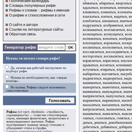
Поэтический календарь
Словарь популярных рифм
Рифмы к словам
и
рифмы к именам
О рифме и стихосложении в сети
О сайте и авторе
Ссылки на литературные сайты
Обратная связь
Генератор рифм
Нужны ли поэтам словари рифм?
Да, нужны как рабочий инструмент по
подбору рифм.
Нужны по необходимости, как «скорая
помощь».
Не нужны. Рифмы следует вспоминать
самостоятельно.
Голосовать
Рифма
(от греч. rhythmós - стройность,
соразмерность) — созвучие стихотворных
строк, имеющее фоническое, метрическое и
композиционное значение.
Рифма
подчёркивает границу между стихами и
объединяет стихи в
строфы
.
Словарь разновидностей рифмы