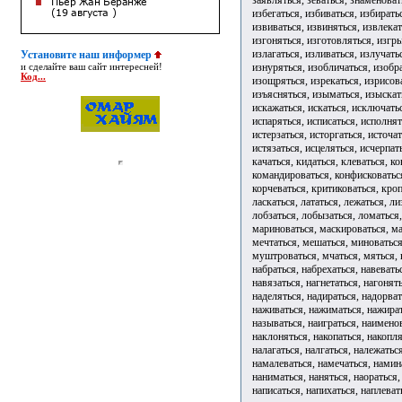
Установите наш информер
и сделайте ваш сайт интересней!
Код...