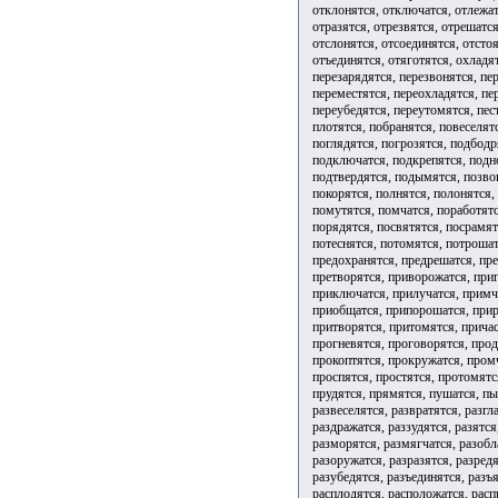
отклонятся, отключатся, отлежатс
отразятся, отрезвятся, отрешатся
отслонятся, отсоединятся, отстоя
отъединятся, отяготятся, охладят
перезарядятся, перезвонятся, пе
переместятся, переохладятся, пе
переубедятся, переутомятся, пес
плотятся, побранятся, повеселятс
поглядятся, погрозятся, подбодр
подключатся, подкрепятся, подно
подтвердятся, подымятся, позвон
покорятся, полнятся, полонятся,
помутятся, помчатся, поработятс
порядятся, посвятятся, посрамятс
потеснятся, потомятся, потрошат
предохранятся, предрешатся, пре
претворятся, приворожатся, при
приключатся, прилучатся, примч
приобщатся, припорошатся, приру
притворятся, притомятся, причас
прогневятся, проговорятся, прод
прокоптятся, прокружатся, промч
проспятся, простятся, протомятс
прудятся, прямятся, пушатся, пы
развеселятся, развратятся, разгл
раздражатся, раззудятся, разятся
разморятся, размягчатся, разобл
разоружатся, разразятся, разред
разубедятся, разъединятся, разъя
расплодятся, расположатся, расп