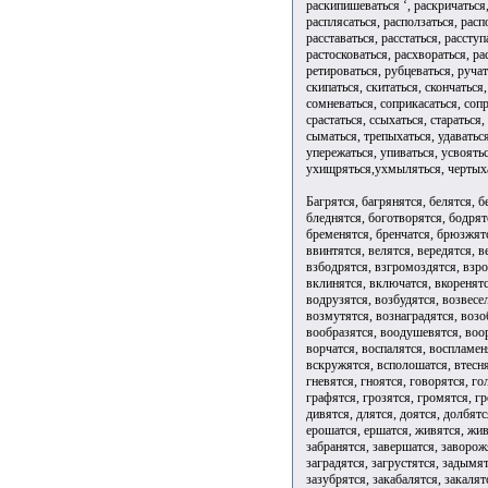
раскипишеваться ‘, раскричаться,
расплясаться, расползаться, рас
расставаться, расстаться, расступ
растосковаться, расхвораться, ра
ретироваться, рубцеваться, руча
скипаться, скитаться, скончаться
сомневаться, соприкасаться, сопр
срастаться, ссыхаться, стараться,
сыматься, трепыхаться, удаваться
упережаться, упиваться, усвоятьс
ухищряться,ухмыляться, чертыхат
Багрятся, багрянятся, белятся, б
бледнятся, боготворятся, бодрят
бременятся, бренчатся, брюзжятс
ввинтятся, велятся, вередятся, в
взбодрятся, взгромоздятся, взро
вклинятся, включатся, вкоренятс
водрузятся, возбудятся, возвесел
возмутятся, вознаградятся, возо
вообразятся, воодушевятся, воо
ворчатся, воспалятся, воспламен
вскружятся, всполошатся, втеснят
гневятся, гноятся, говорятся, го
графятся, грозятся, громятся, гр
дивятся, длятся, доятся, долбят
ерошатся, ершатся, живятся, жи
забранятся, завершатся, заворожя
заградятся, загрустятся, задымят
зазубрятся, закабалятся, закалят