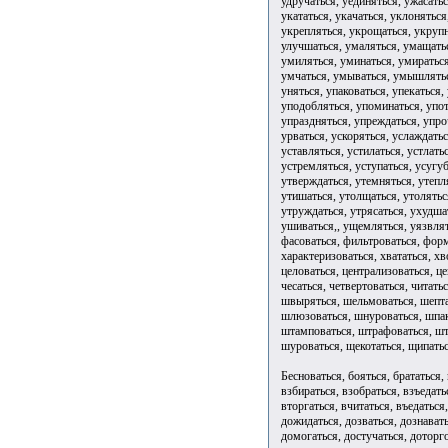
Бесноваться, бояться, брататься,
взбираться, взобраться, взъедать
вторгаться, вчитаться, въедаться
дожидаться, дозваться, дознавать
домогаться, достучаться, доторг