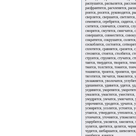
распушатся, распылятся, расслоят
расфрантятся, расчленятся, расш
роятся, росятся, руководятся, ры
сверлятся, свершатся, светлятся,
семенятся, серебрятся, сидятся, 
слетятся, словчатся, слоятся, сл
сморятся, смутятся, смягчатся, с
совершатся, совместятся, совокуп
сократятся, сокрушатся, солятся,
соскоблятся, состоятся, сотворят
сплотятся, сравнятся, сразятся, 
стеснятся, стоятся, столбятся, с
струятся, струнятся, стучатся, с
таятся, твердятся, творятся, темн
тмятся, толстятся, томятся, тон
тошнятся, троятся, тропятся, тро
тяготятся, тягчатся, тяжелятся, 
увлажнятся, уволочатся, углубят
удешевятся, удивятся, удятся, у
уединятся, укоренятся, укоротятс
умалятся, умастятся, уместятся,
умудрятся, умчатся, умягчатся, 
упрочнятся, уродятся, урчатся, у
усмирятся, усолятся, устоятся, 
утаятся, утвердятся, утеплятся, 
утончатся, уточнятся, утяжелятс
ущербятся, уяснятся, хмелятся, 
хулятся, цветятся, целятся, черня
чудятся, шебаршатся, шевелятся
щербятся, язвятся.