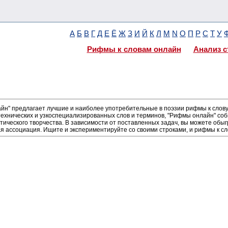
А
Б
В
Г
Д
Е
Ё
Ж
З
И
Й
К
Л
М
N
О
П
Р
С
Т
У
Рифмы к словам онлайн
Анализ с
н" предлагает лучшие и наиболее употребительные в поэзии рифмы к слову 
ехнических и узкоспециализированных слов и терминов, "Рифмы онлайн" соб
тического творчества. В зависимости от поставленных задач, вы можете об
ая ассоциация. Ищите и экспериментируйте со своими строками, и рифмы к сл