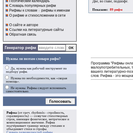
Поэтический календарь
Две, во главе, подшофе.
Словарь популярных рифм
Показано:
89 рифм
Рифмы к словам
и
рифмы к именам
О рифме и стихосложении в сети
О сайте и авторе
Ссылки на литературные сайты
Обратная связь
Генератор рифм
Нужны ли поэтам словари рифм?
Программа "Рифмы онлай
малоупотребительных, т
Да, нужны как рабочий инструмент по
вашего литературно-поэ
подбору рифм.
слов. Рифма - это мощн
Нужны по необходимости, как «скорая
помощь».
Не нужны. Рифмы следует вспоминать
самостоятельно.
Голосовать
Рифма
(от греч. rhythmós - стройность,
соразмерность) — созвучие стихотворных
строк, имеющее фоническое, метрическое и
композиционное значение.
Рифма
подчёркивает границу между стихами и
объединяет стихи в
строфы
.
Словарь разновидностей рифмы