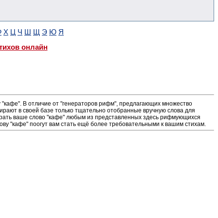
Ф
Х
Ц
Ч
Ш
Щ
Э
Ю
Я
тихов онлайн
"кафе". В отличие от "генераторов рифм", предлагающих множество
ирают в своей базе только тщательно отобранные вручную слова для
ыграть ваше слово "кафе" любым из представленных здесь рифмующихся
ову "кафе" поогут вам стать ещё более требовательными к вашим стихам.