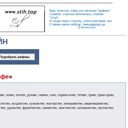
Вам, конечно, известно
явление
"
рифмы
".
Скажем,
строчка
окончилась словом
"
отца
",
И
тогда
через строчку, слога повторив, мы
Ставим какое-нибудь: ламцадрица-ца...
(В.Маяковский)
ЙН
афе
»
аве, плеве, плотве, рукаве, синеве, сове, сорвиголове, тетиве, траве, трын-траве,
естестве, колдовстве, кумовстве, мастерстве, меньшинстве, нацменьшинстве,
естве, удальстве, франтовстве, ханжестве, хвастовстве, шельмовстве, шутовстве,