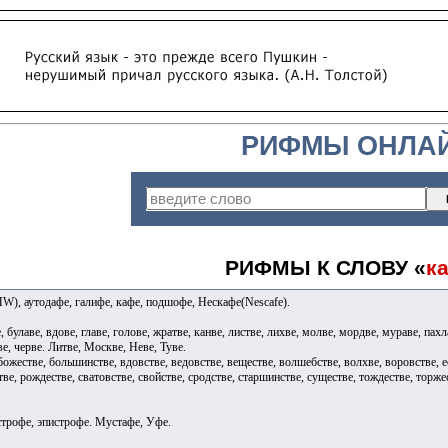
РИФМЫ ОНЛА
РИФМЫ К СЛОВУ «
к
 аутодафе, галифе, кафе, подшофе, Нескафе(Nescafe).
, булаве, вдове, главе, голове, жратве, канве, листве, лихве, молве, мордве, мураве, пахл
ве, черве. Литве, Москве, Неве, Туве.
божестве, большинстве, вдовстве, ведовстве, веществе, волшебстве, волхве, воровстве, 
тве, рождестве, сватовстве, свойстве, сродстве, старшинстве, существе, тождестве, торж
 строфе, эпистрофе. Мустафе, Уфе.