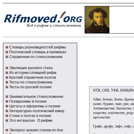
Словарь разновидностей рифмы
Поэтический словарь в примерах
Справочник по стихосложению
Эволюция русского стиха
Из истории словарей рифм
Краткий справочник поэтов
Тесты по стихосложению
Тесты по русской поэзии
НТВ, СКВ, УКВ, БМВ(BMW),
Занимательное стихосложение
Айве, бечеве, ботве, братве
Псевдонимы в поэзии
халве, бураве, льве, рве, ш
Цитаты и афоризмы о поэзии
Антивеществе, баловстве, 
Литературно-поэтический юмор
озорстве, плутовстве, родс
Стихи о поэтах и поэзии
щегольстве.
Это интересно
О рифме
Графе, дрофе, лафе, софе,
Экспресс-анализ стихов on-line