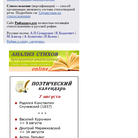
Стихосложение
(версификация) — способ
организации звукового состава стихотворной
речи. Подробнее см.
Справочник по
стихосложению
Сайт
Рифмовед.org
полностью посвящён
стихосложению и русской рифме.
Русские поэты:
А.П.Сумароков
|
В.Ходасевич
|
М.Алигер
|
А.Ахматова
|
И.Бунин
|
Рифма к слову «задержи»