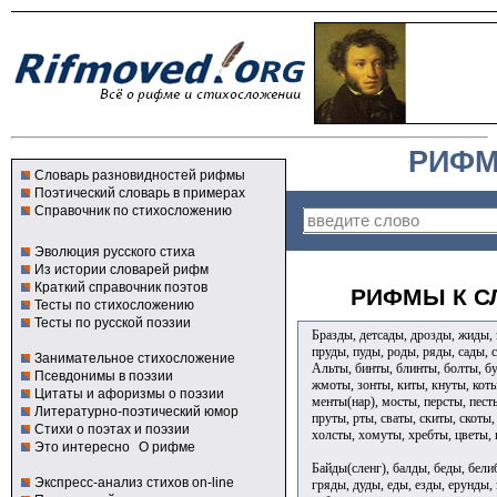
РИФМ
Словарь разновидностей рифмы
Поэтический словарь в примерах
Справочник по стихосложению
Эволюция русского стиха
Из истории словарей рифм
Краткий справочник поэтов
РИФМЫ К С
Тесты по стихосложению
Тесты по русской поэзии
Бразды, детсады, дрозды, жиды, 
пруды, пуды, роды, ряды, сады, 
Занимательное стихосложение
Альты, бинты, блинты, болты, бу
Псевдонимы в поэзии
жмоты, зонты, киты, кнуты, коты
Цитаты и афоризмы о поэзии
менты(нар), мосты, персты, пест
Литературно-поэтический юмор
пруты, рты, сваты, скиты, скоты
Стихи о поэтах и поэзии
холсты, хомуты, хребты, цветы,
Это интересно
О рифме
Байды(сленг), балды, беды, бел
Экспресс-анализ стихов on-line
гряды, дуды, еды, езды, ерунды,