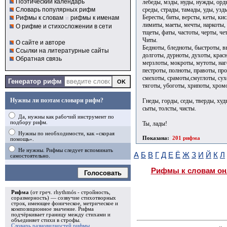
Поэтический календарь
лебеды, мзды, нуды, нужды, орд
среды, страды, тамады, уды, узд
Словарь популярных рифм
Бересты, биты, версты, кеты, ки
Рифмы к словам
и
рифмы к именам
лимиты, маеты, мечты, наркоты, 
О рифме и стихосложении в сети
тщеты, фаты, частоты, черты, ч
Читы.
О сайте и авторе
Бедноты, бледноты, быстроты, в
Ссылки на литературные сайты
долготы, дурноты, духоты, красн
Обратная связь
мерзлоты, мокроты, мутоты, наг
пестроты, полноты, правоты, про
смехоты, срамоты,смуглоты, сух
Генератор рифм
тяготы, убоготы, хрипоты, хром
Нужны ли поэтам словари рифм?
Гнеды, горды, седы, тверды, худ
сыты, толсты, чисты.
Да, нужны как рабочий инструмент по
подбору рифм.
Ты, лады!
Нужны по необходимости, как «скорая
Показана:
201 рифма
помощь».
Не нужны. Рифмы следует вспоминать
А
Б
В
Г
Д
Е
Ё
Ж
З
И
Й
К
Л
самостоятельно.
Рифмы к словам он
Голосовать
Рифма
(от греч. rhythmós - стройность,
соразмерность) — созвучие стихотворных
строк, имеющее фоническое, метрическое и
композиционное значение.
Рифма
подчёркивает границу между стихами и
объединяет стихи в
строфы
.
Словарь разновидностей рифмы