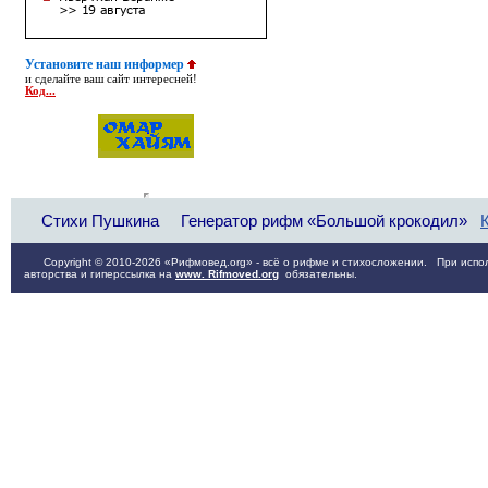
Установите наш информер
и сделайте ваш сайт интересней!
Код...
Стихи Пушкина
Генератор рифм «Большой крокодил»
Copyright © 2010-2026 «Рифмовед.org» - всё о рифме и стихосложении. При испол
авторства и гиперссылка на
www. Rifmoved.org
обязательны.