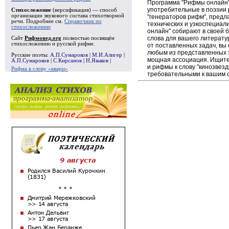
Программа "Рифмы онлайн"
употребительные в поэзии р
Стихосложение
(версификация) — способ
организации звукового состава стихотворной
"генераторов рифм", пред
речи. Подробнее см.
Справочник по
технических и узкоспециал
стихосложению
онлайн" собирают в своей 
слова для вашего литерату
Сайт
Рифмовед.org
полностью посвящён
стихосложению и русской рифме.
от поставленных задач, вы
любым из представленных 
Русские поэты:
А.П.Сумароков
|
М.И.Алигер
|
мощная ассоциация. Ищите 
А.П.Сумароков
|
С.Кирсанов
|
Н.Языков
|
и рифмы к слову "кинозвезд
Рифма к слову «кварц»
требовательными к вашим 