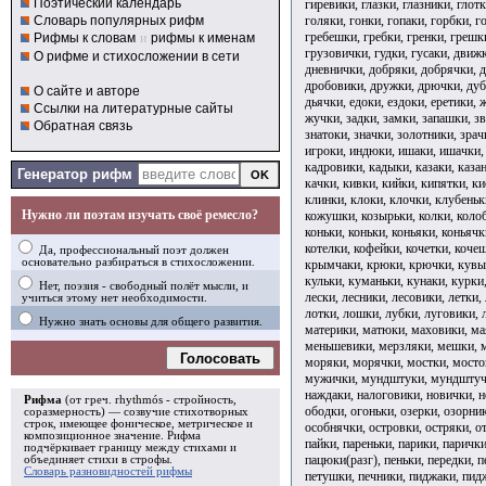
Поэтический календарь
гиревики, глазки, глазники, глот
голяки, гонки, гопаки, горбки, г
Словарь популярных рифм
гребешки, гребки, гренки, грешк
Рифмы к словам
и
рифмы к именам
грузовички, гудки, гусаки, движ
О рифме и стихосложении в сети
дневнички, добряки, добрячки, 
дробовики, дружки, дрючки, дуб
О сайте и авторе
дьячки, едоки, ездоки, еретики,
Ссылки на литературные сайты
жучки, задки, замки, запашки, з
Обратная связь
знатоки, значки, золотники, зрач
игроки, индюки, ишаки, ишачки, 
кадровики, кадыки, казаки, казан
Генератор рифм
качки, кивки, кийки, кипятки, к
клинки, клоки, клочки, клубеньк
Нужно ли поэтам изучать своё ремесло?
кожушки, козырьки, колки, колоб
коньки, коньки, коньяки, коньячк
котелки, кофейки, кочетки, коче
Да, профессиональный поэт должен
основательно разбираться в стихосложении.
крымчаки, крюки, крючки, кувырк
кульки, куманьки, кунаки, курки,
Нет, поэзия - свободный полёт мысли, и
лески, лесники, лесовики, летки,
учиться этому нет необходимости.
лотки, лошки, лубки, луговики, 
Нужно знать основы для общего развития.
материки, матюки, маховики, ма
меньшевики, мерзляки, мешки, м
Голосовать
моряки, морячки, мостки, мост
мужички, мундштуки, мундштуч
наждаки, налоговики, новички, н
Рифма
(от греч. rhythmós - стройность,
ободки, огоньки, озерки, озорни
соразмерность) — созвучие стихотворных
строк, имеющее фоническое, метрическое и
особнячки, островки, остряки, о
композиционное значение.
Рифма
пайки, пареньки, парики, парички
подчёркивает границу между стихами и
пацюки(разг), пеньки, передки, п
объединяет стихи в
строфы
.
Словарь разновидностей рифмы
петушки, печники, пиджаки, пид