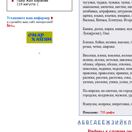
чугунки, чудаки, чужаки, чулки
шашлычки, шепотки, шестки, ши
штабники, штрафники, штурмови
щитки, языки, язычки, ямщики, я
Установите наш информер
Васюки, Витьки, Есентуки, Игор
и сделайте ваш сайт интересней!
Код...
Башки, доски, кирки, кишки, муки
Луки(религ), Оки.
Близки, бойки, велики, высоки, г
резки, четки, широки.
Вволоки, влеки, вовлеки, волоки,
испеки, иссеки, истолки, навлеки
облеки, обреки, обсеки, отвлеки,
поволоки, подпеки, подсеки, попе
привлеки, приволоки, припеки, п
распеки, рассеки, растолки, секи,
увлеки, уволоки, упеки, усеки, у
По-мирски, по-скотски, по-город
городски, колдовски, мужски, у
Взапуски, вопреки, вперегонки, 
Показано:
735 рифм
А
Б
В
Г
Д
Е
Ё
Ж
З
И
Й
К
Л
Рифмы к словам он