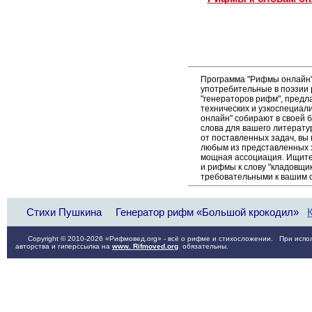
Программа "Рифмы онлайн"
употребительные в поэзии 
"генераторов рифм", пред
технических и узкоспециал
онлайн" собирают в своей 
слова для вашего литерату
от поставленных задач, вы
любым из представленных 
мощная ассоциация. Ищите 
и рифмы к слову "кладовщик
требовательными к вашим 
Стихи Пушкина
Генератор рифм «Большой крокодил»
Copyright © 2010-2026 «Рифмовед.org» - всё о рифме и стихосложении. При испол
авторства и гиперссылка на
www. Rifmoved.org
обязательны.