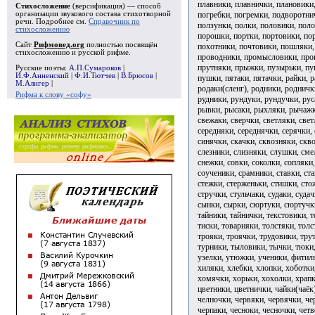
плавники, плавнички, плановики,
Стихосложение
(версификация) — способ
погребки, погремки, подворотни
организации звукового состава стихотворной
речи. Подробнее см.
Справочник по
ползунки, полки, половики, пол
стихосложению
порошки, портки, портовики, по
Сайт
Рифмовед.org
полностью посвящён
похотники, почтовики, пошляки,
стихосложению и русской рифме.
проводники, промысловики, проп
прутняки, прыжки, пузырьки, пук
Русские поэты:
А.П.Сумароков
|
И.Ф.Анненский
|
Ф.И.Тютчев
|
В.Брюсов
|
пушки, пятаки, пятачки, райки, 
М.Алигер
|
родаки(сленг), родники, родничк
Рифма к слову «софу»
рудники, рундуки, рундучки, рус
рывки, рысаки, рыхляки, рычажки
свежаки, сверчки, светляки, свет
середняки, середнячки, серячки, 
синячки, скачки, сквозняки, скво
слезники, слизняки, слушки, сме
снежки, совки, соколки, сопляки,
соученики, срамники, ставки, ста
стежки, стерженьки, стишки, сто
стручки, стульчаки, судаки, судач
сынки, сырки, сюртуки, сюртучки,
тайники, тайнички, текстовики, т
тиски, товарняки, толстяки, толс
трояки, троячки, трудовики, тру
турники, тыловики, тычки, тюки
узелки, утюжки, ученики, фитил
хиляки, хлебки, хлопки, хоботки
хомячки, хорьки, хохолки, храпк
цветники, цветнички, чайки(чаёк
челночки, червяки, червячки, че
черпаки, чесноки, чесночки, четв