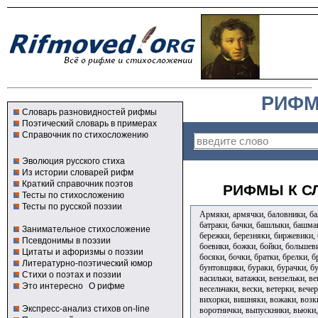
РИФМ
Словарь разновидностей рифмы
Поэтический словарь в примерах
Справочник по стихосложению
Эволюция русского стиха
Из истории словарей рифм
Краткий справочник поэтов
РИФМЫ К СЛ
Тесты по стихосложению
Тесты по русской поэзии
Армяки, армячки, баловники, бал
батраки, бачки, башлыки, башмак
Занимательное стихосложение
бережки, березняки, биржевики, 
Псевдонимы в поэзии
боевики, божки, бойки, большев
Цитаты и афоризмы о поэзии
босяки, бочки, братки, брелки, б
Литературно-поэтический юмор
бунтовщики, бураки, бурачки, б
Стихи о поэтах и поэзии
васильки, ватажки, вензельки, ве
Это интересно
О рифме
весельчаки, вески, ветерки, вече
вихорки, вишняки, вожаки, возки
Экспресс-анализ стихов on-line
воротнички, выпускники, вьюки,