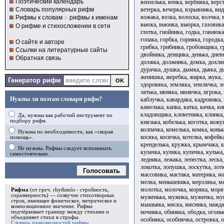
Поэтический календарь
вензелька, венка, вербняка, верст
ветерка, вечерка, взрывника, вид
Словарь популярных рифм
вожака, возка, волоска, волчка,
Рифмы к словам
и
рифмы к именам
вьюка, вьюнка, вьюрка, газовика,
О рифме и стихосложении в сети
глотка, гнойника, годка, говнюка
гопака, горбка, горняка, городка
О сайте и авторе
грибка, грибника, гробовщика, гр
Ссылки на литературные сайты
двойника, денщика, денька, днев
Обратная связь
должка, должника, домка, дохляк
дурачка, душка, дымка, дьяка, дь
женишка, жеребка, жирка, жука, ж
Генератор рифм
здоровяка, земляка, землячка, зн
зятька, ивняка, ивнячка, игрока,
Нужны ли поэтам словари рифм?
каблучка, кавардака, кадровика, 
камелька, капка, катка, качка, к
кладовщика, клеветника, клинка,
Да, нужны как рабочий инструмент по
подбору рифм.
князька, кобелька, коготка, кожу
колпачка, комелька, комка, коньк
Нужны по необходимости, как «скорая
косяка, косячка, котелка, кофейк
помощь».
кренделька, кружка, крымчака, к
Не нужны. Рифмы следует вспоминать
кулачка, кулика, куличка, кулька,
самостоятельно.
ледника, лежака, лепестка, леска,
локотка, лопушка, лоскутка, лотк
Голосовать
массовика, мастака, материка, м
мелка, меньшевика, мерзляка, м
молотка, молочка, моряка, моря
Рифма
(от греч. rhythmós - стройность,
соразмерность) — созвучие стихотворных
муженька, мужика, мужичка, му
строк, имеющее фоническое, метрическое и
мышьяка, мяска, мясника, наждак
композиционное значение.
Рифма
ночника, обиняка, ободка, огоньк
подчёркивает границу между стихами и
объединяет стихи в
строфы
.
особняка, особнячка, островка, о
Словарь разновидностей рифмы