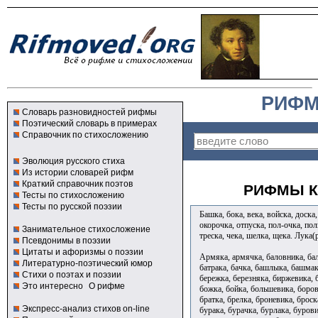
РИФМ
Словарь разновидностей рифмы
Поэтический словарь в примерах
Справочник по стихосложению
Эволюция русского стиха
Из истории словарей рифм
Краткий справочник поэтов
РИФМЫ К
Тесты по стихосложению
Тесты по русской поэзии
Башка, бока, века, войска, доска
окорочка, отпуска, пол-очка, пол
Занимательное стихосложение
треска, чека, шелка, щека. Лук
Псевдонимы в поэзии
Цитаты и афоризмы о поэзии
Армяка, армячка, баловника, бал
Литературно-поэтический юмор
батрака, бачка, башлыка, башмак
Стихи о поэтах и поэзии
бережка, березняка, биржевика, б
Это интересно
О рифме
божка, бойка, большевика, боров
братка, брелка, броневика, брос
Экспресс-анализ стихов on-line
бурака, бурачка, бурлака, бурови