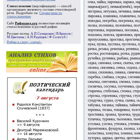
очка, пайка, паренька, парика, па
пацюка(разг), пенька(пенёк), пер
Стихосложение
(версификация) — способ
организации звукового состава стихотворной
пестряка, петушка, печника, пив
речи. Подробнее см.
Справочник по
пирожка, плавника, плавничка, п
стихосложению
поводка, погребка, погремка, по
Сайт
Рифмовед.org
полностью посвящён
полка, половика, половичка, пол
стихосложению и русской рифме.
портовика, поршенька, посошка, 
Русские поэты:
А.П.Сумароков
|
В.Брюсов
|
пошляка, пояска, правовика, пр
М.Цветаева
|
А.Н.Радищев
|
Ф.Сологуб
|
пропускника, простака, простачк
Рифма к слову «сырьё»
пука, пупка, пустяка, пустячка, 
рачка, резака, ремешка, репняка,
ростка, ростовщика, ротка, рудни
ручейка, ручника, рыбака, рывка
садка, сапожка, сачка, сватка, св
свояка, связника, севка, седока, 
силка, силовика, синяка, синячка
скребка, слабака, следка, слезни
смычка, снеговика, снежка, совка
соснячка, сосунка, соученика, сра
старичка, стебелька, стежка, сте
стрелка, строевика, стручка, стул
сундучка, сурка, сучка, сынка, с
табунка, таганка, тайника, тайнич
теремка, тесака, товарняка, толс
тростника, трояка, троячка, труд
тупичка, турника, тыловика, тыч
уголька, узелка, утюжка, ученик
фронтовика, фундука, хиляка, хл
холостяка, хомутка, хомяка, хом
хуторка, царька, цветка, цветник