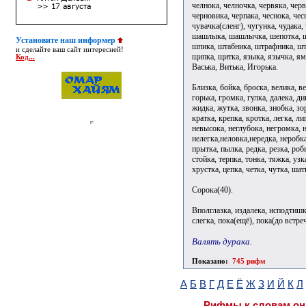
челнока, челночка, червяка, черв
черновика, черпака, чеснока, чес
чувачка(сленг), чугунка, чудака,
шашлыка, шашлычка, шепотка, ше
Установите наш информер
шпика, штабника, штрафника, шт
и сделайте ваш сайт интересней!
щипка, щитка, языка, язычка, ям
Код...
Васька, Витька, Игорька.
Близка, бойка, броска, велика, ве
горька, громка, гулка, далека, ди
жидка, жутка, звонка, знобка, зо
кратка, крепка, кротка, легка, ли
невысока, неглубока, негромка, н
нелегка,неловка,нередка, неробка
прытка, пылка, редка, резка, робк
стойка, терпка, тонка, тяжка, узк
хрустка, цепка, четка, чутка, ша
Сорока(40).
Вполглазка, издалека, исподтишк
слегка, пока(ещё), пока(до встреч
Валять дурака.
Показано:
745 рифм
А
Б
В
Г
Д
Е
Ё
Ж
З
И
Й
К
Л
Рифмы к словам он