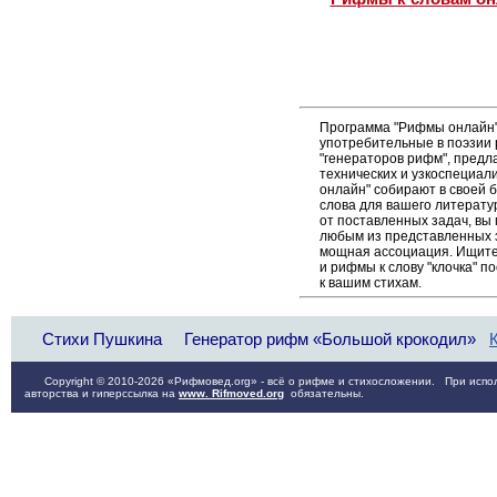
Программа "Рифмы онлайн"
употребительные в поэзии р
"генераторов рифм", пред
технических и узкоспециал
онлайн" собирают в своей 
слова для вашего литерату
от поставленных задач, вы 
любым из представленных 
мощная ассоциация. Ищите 
и рифмы к слову "клочка" п
к вашим стихам.
Стихи Пушкина
Генератор рифм «Большой крокодил»
Copyright © 2010-2026 «Рифмовед.org» - всё о рифме и стихосложении. При испол
авторства и гиперссылка на
www. Rifmoved.org
обязательны.