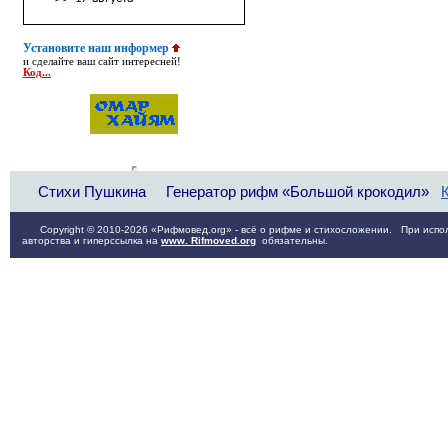
Установите наш информер
и сделайте ваш сайт интересней!
Код...
Стихи Пушкина
Генератор рифм «Большой крокодил»
Copyright © 2010-2026 «Рифмовед.org» - всё о рифме и стихосложении. При испол
авторства и гиперссылка на
www. Rifmoved.org
обязательны.