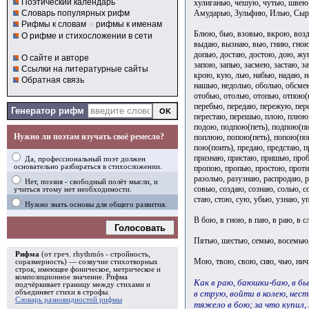
Поэтический календарь
хулиганью, чешую, чутью, швею
Амударью, Зульфию, Илью, Сыр
Словарь популярных рифм
Рифмы к словам
и
рифмы к именам
Блюю, бью, взовью, вкрою, возд
О рифме и стихосложении в сети
выдаю, вызнаю, вью, гнию, гною
допью, достаю, достою, дою, жу
О сайте и авторе
запою, запью, засмею, застаю, з
Ссылки на литературные сайты
крою, кую, лью, набью, надаю, н
Обратная связь
нашью, недолью, оболью, обсмею
отобью, отолью, отопью, отпою(п
перебью, передаю, пережую, пер
Генератор рифм
перестаю, перешью, плою, плюю,
подою, подпою(петь), подпою(пи
Нужно ли поэтам изучать своё ремесло?
поплюю, попою(петь), попою(пои
пою(поить), предаю, предстаю, 
признаю, пристаю, пришью, про
Да, профессиональный поэт должен
основательно разбираться в стихосложении.
пропою, пропью, простою, проти
разолью, разузнаю, распродаю, р
Нет, поэзия - свободный полёт мысли, и
совью, создаю, сознаю, солью, с
учиться этому нет необходимости.
стаю, стою, сую, убью, узнаю, у
Нужно знать основы для общего развития.
В бою, в гною, в паю, в раю, в с
Голосовать
Пятью, шестью, семью, восемью,
Рифма
(от греч. rhythmós - стройность,
Мою, твою, свою, сию, чью, нич
соразмерность) — созвучие стихотворных
строк, имеющее фоническое, метрическое и
композиционное значение.
Рифма
Как в раю, баюшки-баю, в б
подчёркивает границу между стихами и
в струю, войти в колею, нести
объединяет стихи в
строфы
.
Словарь разновидностей рифмы
тяжело в бою; за что купил,