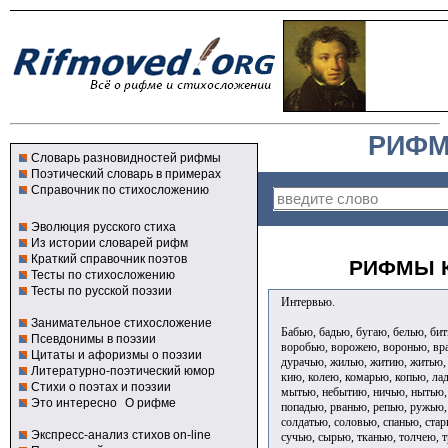
РИФМ
Словарь разновидностей рифмы
Поэтический словарь в примерах
Справочник по стихосложению
Эволюция русского стиха
Из истории словарей рифм
Краткий справочник поэтов
РИФМЫ К
Тесты по стихосложению
Тесты по русской поэзии
Интервью.
Занимательное стихосложение
Бабью, бадью, бугаю, белью, би
Псевдонимы в поэзии
воробью, ворожею, воронью, вра
Цитаты и афоризмы о поэзии
дурачью, жилью, житию, житью,
Литературно-поэтический юмор
кию, колею, комарью, копью, ла
Стихи о поэтах и поэзии
мытью, небытию, ничью, нытью,
Это интересно
О рифме
попадью, рванью, репью, ружью,
солдатью, соловью, спанью, стар
Экспресс-анализ стихов on-line
сучью, сырью, тканью, толчею, 