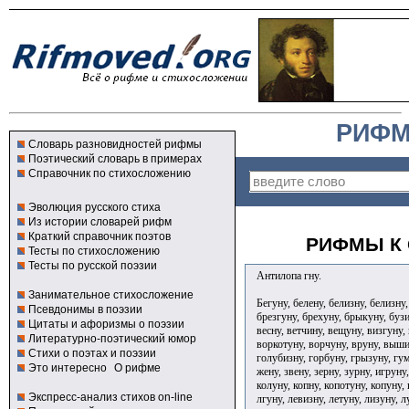
РИФМ
Словарь разновидностей рифмы
Поэтический словарь в примерах
Справочник по стихосложению
Эволюция русского стиха
Из истории словарей рифм
Краткий справочник поэтов
РИФМЫ К 
Тесты по стихосложению
Тесты по русской поэзии
Антилопа гну.
Занимательное стихосложение
Бегуну, белену, белизну, белизну
Псевдонимы в поэзии
брезгуну, брехуну, брыкуну, бузи
Цитаты и афоризмы о поэзии
весну, ветчину, вещуну, визгуну,
Литературно-поэтический юмор
воркотуну, ворчуну, вруну, вышин
Стихи о поэтах и поэзии
голубизну, горбуну, грызуну, гум
Это интересно
О рифме
жену, звену, зерну, зурну, игруну
колуну, копну, копотуну, копуну,
Экспресс-анализ стихов on-line
лгуну, левизну, летуну, лизуну, 