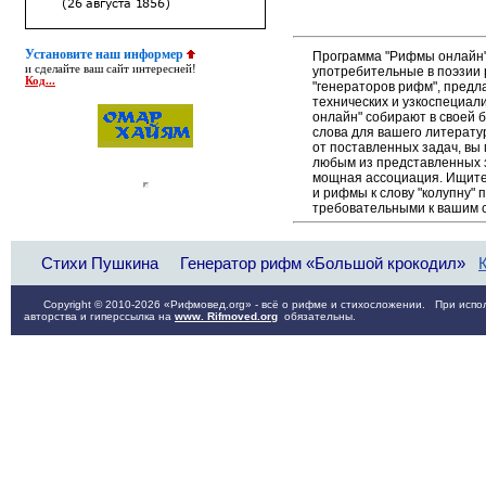
Установите наш информер
Программа "Рифмы онлайн"
и сделайте ваш сайт интересней!
употребительные в поэзии р
Код...
"генераторов рифм", пред
технических и узкоспециал
онлайн" собирают в своей 
слова для вашего литерату
от поставленных задач, вы
любым из представленных 
мощная ассоциация. Ищите 
и рифмы к слову "колупну" 
требовательными к вашим 
Стихи Пушкина
Генератор рифм «Большой крокодил»
Copyright © 2010-2026 «Рифмовед.org» - всё о рифме и стихосложении. При испол
авторства и гиперссылка на
www. Rifmoved.org
обязательны.