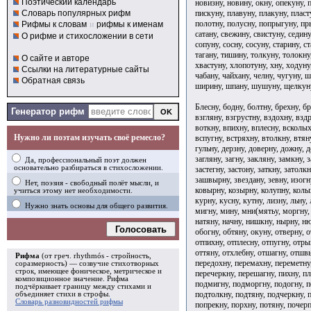
Поэтический календарь
новизну, новину, окну, опекуну, п
пискуну, плавуну, плакуну, пласт
Словарь популярных рифм
полотну, полусну, попрыгуну, пры
Рифмы к словам
и
рифмы к именам
сатану, свежину, свистуну, седину
О рифме и стихосложении в сети
сопуну, сосну, сосуну, старину, с
тагану, тишину, толкуну, толокну
О сайте и авторе
хвастуну, хлопотуну, хну, ходуну
Ссылки на литературные сайты
чабану, чайхану, челну, чугуну,
Обратная связь
ширину, шпану, шушуну, щелкуну
Блесну, бодну, болтну, брехну, б
Генератор рифм
взгляну, взгрустну, вздохну, взд
воткну, впихну, вплесну, всколы
Нужно ли поэтам изучать своё ремесло?
вспугну, встряхну, втолкну, втяну
гульну, дерзну, доверну, дожну, д
загляну, загну, закляну, замкну, 
Да, профессиональный поэт должен
основательно разбираться в стихосложении.
застегну, застону, заткну, затолкн
зашвырну, звездану, зевну, изогну
Нет, поэзия - свободный полёт мысли, и
ковырну, козырну, колупну, колы
учиться этому нет необходимости.
курну, кусну, кутну, лизну, льну,
Нужно знать основы для общего развития.
мигну, мину, мни(мятьу, моргну, 
натяну, начну, нишкну, нырну, н
Голосовать
обогну, обтяну, окуну, отверну, 
отпихну, отплесну, отпугну, отры
оттяну, отхлебну, отшагну, отшвы
Рифма
(от греч. rhythmós - стройность,
передохну, перемахну, переметну,
соразмерность) — созвучие стихотворных
строк, имеющее фоническое, метрическое и
перечеркну, перешагну, пихну, пл
композиционное значение.
Рифма
подмигну, подморгну, подогну, п
подчёркивает границу между стихами и
подтолкну, подтяну, подчеркну, 
объединяет стихи в
строфы
.
Словарь разновидностей рифмы
попрекну, порхну, потяну, почер