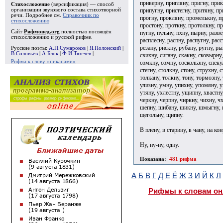
приверну, пригляну, пригну, при
Стихосложение
(версификация) — способ
припугну, пристегну, притяну, п
организации звукового состава стихотворной
речи. Подробнее см.
Справочник по
прогну, прокляну, промелькну, п
стихосложению
простону, проткну, протолкну, п
Сайт
Рифмовед.org
полностью посвящён
пугну, пульну, пхну, пырну, разв
стихосложению и русской рифме.
расплесну, распну, распугну, расс
резану, рискну, рубану, ругну, ры
Русские поэты:
А.П.Сумароков
|
Я.Полонский
|
В.Соловьёв
|
А.Блок
|
Ф.И.Тютчев
|
свихну, сигану, скакну, сковырну,
Рифма к слову «пикапами»
сомкну, сомну, соскользну, спекул
стегну, столкну, стону, струхну, 
толкану, толкну, тону, тормозну, 
улизну, умну, упихну, упомяну, у
утяну, ухлестну, ущипну, хвастну,
черкну, черпну, чиркну, чихну, 
шепну, шибану, шикну, шмыгну, 
щегольну, щипну.
В плену, в старину, в чану, на кон
Ну, ну-ну, одну.
Показана:
481 рифма
А
Б
В
Г
Д
Е
Ё
Ж
З
И
Й
К
Л
Рифмы к словам он