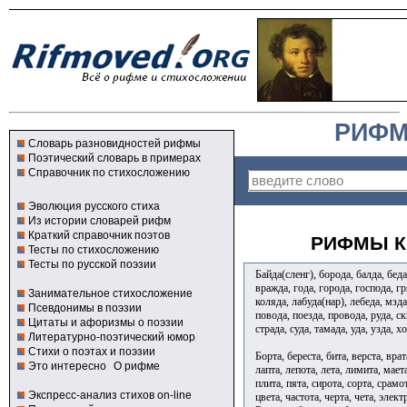
РИФМ
Словарь разновидностей рифмы
Поэтический словарь в примерах
Справочник по стихосложению
Эволюция русского стиха
Из истории словарей рифм
Краткий справочник поэтов
РИФМЫ К
Тесты по стихосложению
Тесты по русской поэзии
Байда(сленг), борода, балда, бед
вражда, года, города, господа, гр
Занимательное стихосложение
коляда, лабуда(нар), лебеда, мзда
Псевдонимы в поэзии
повода, поезда, провода, руда, ск
Цитаты и афоризмы о поэзии
страда, суда, тамада, уда, узда, х
Литературно-поэтический юмор
Стихи о поэтах и поэзии
Борта, береста, бита, верста, врат
Это интересно
О рифме
лапта, лепота, лета, лимита, мает
плита, пята, сирота, сорта, срамот
Экспресс-анализ стихов on-line
цвета, частота, черта, чета, эле