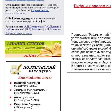
Стихосложение
(версификация) — способ
Рифмы к словам он
организации звукового состава стихотворной
речи. Подробнее см.
Справочник по
стихосложению
Сайт
Рифмовед.org
полностью посвящён
стихосложению и русской рифме.
Русские поэты:
А.П.Сумароков
|
А.С.Пушкин
|
И.Ф.Анненский
|
К.Д.Бальмонт
|
К.Д.Бальмонт
|
Рифма к слову «слои»
Программа "Рифмы онлайн"
употребительные в поэзии р
"генераторов рифм", пред
технических и узкоспециал
онлайн" собирают в своей 
слова для вашего литерату
от поставленных задач, вы
любым из представленных 
мощная ассоциация. Ищите 
и рифмы к слову "коляда" п
требовательными к вашим 