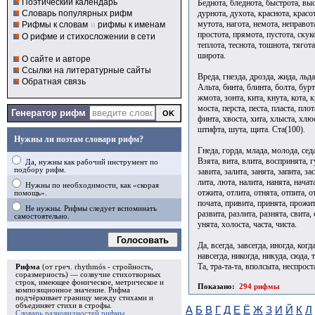
Поэтический календарь
Беднота, бледнота, быстрота, выс
дурнота, духота, краснота, красо
Словарь популярных рифм
мутота, нагота, немота, неправота
Рифмы к словам
и
рифмы к именам
простота, прямота, пустота, скуко
О рифме и стихосложении в сети
теплота, теснота, тошнота, тягота
широта.
О сайте и авторе
Ссылки на литературные сайты
Вреда, гнезда, дрозда, жида, льда,
Обратная связь
Альта, бинта, блинта, болта, бурт
жмота, зонта, кита, кнута, кота, к
моста, перста, песта, пласта, плот
Генератор рифм
финта, хвоста, хита, хлыста, хлю
штифта, шута, щита. Ста(100).
Нужны ли поэтам словари рифм?
Гнеда, горда, млада, молода, седа
Взята, вита, влита, воспринята, г
Да, нужны как рабочий инструмент по
подбору рифм.
завита, залита, занята, запита, за
лита, люта, налита, нанята, начат
Нужны по необходимости, как «скорая
отжита, отлита, отнята, отпита, о
помощь».
почата, привита, принята, прожит
Не нужны. Рифмы следует вспоминать
развита, разлита, разнята, свита, 
самостоятельно.
унята, холоста, часта, чиста.
Голосовать
Да, всегда, завсегда, иногда, когд
навсегда, никогда, никуда, сюда, т
Та, тра-та-та, вполсыта, неспрост
Рифма
(от греч. rhythmós - стройность,
соразмерность) — созвучие стихотворных
строк, имеющее фоническое, метрическое и
Показано:
294 рифмы
композиционное значение.
Рифма
подчёркивает границу между стихами и
объединяет стихи в
строфы
.
А
Б
В
Г
Д
Е
Ё
Ж
З
И
Й
К
Л
Словарь разновидностей рифмы