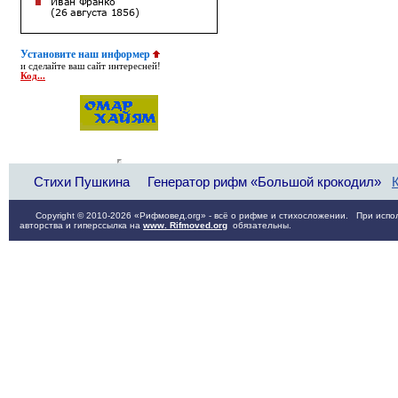
Установите наш информер
и сделайте ваш сайт интересней!
Код...
Стихи Пушкина
Генератор рифм «Большой крокодил»
Copyright © 2010-2026 «Рифмовед.org» - всё о рифме и стихосложении. При испол
авторства и гиперссылка на
www. Rifmoved.org
обязательны.