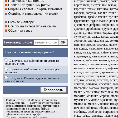
Поэтический календарь
вихорке, вишняке, вожаке, возке
воротничке, выпускнике, вьюке, 
Словарь популярных рифм
гиревике, глазке, глазнике, глотк
Рифмы к словам
и
рифмы к именам
голоске, голубке, голяке, гонке,
О рифме и стихосложении в сети
гребешке, гребке, гренке, грешке
грузовичке, гудке, гусаке, движк
О сайте и авторе
дневничке, добряке, добрячке, д
Ссылки на литературные сайты
дохляке, дробовике, дружке, дрю
Обратная связь
дьяке, дьячке, едоке, ездоке, ер
жуке, жучке, задке, замке, запаш
землячке, знатоке, значке, золотн
Генератор рифм
ивнячке, игроке, индюке, ишаке, 
кавардаке, кадровике, кадыке, ка
Нужны ли поэтам словари рифм?
катке, качке, кивке, кийке, кирк
кладовщике, клеветнике, клинке,
князьке, кобельке, коготке, кожу
Да, нужны как рабочий инструмент по
подбору рифм.
колпачке, комельке, комке, коньк
косяке, косячке, котелке, кофейк
Нужны по необходимости, как «скорая
крендельке, кружке, крымчаке, к
помощь».
кулачке, кулике, куличке, кульке,
Не нужны. Рифмы следует вспоминать
леднике, лежаке, лепестке, леске,
самостоятельно.
локотке, лопушке, лоскутке, лотк
массовике, мастаке, материке, м
Голосовать
мелке, меньшевике, мерзляке, м
молотке, молочке, моряке, моря
муженьке, мужике, мужичке, му
Рифма
(от греч. rhythmós - стройность,
соразмерность) — созвучие стихотворных
мышьяке, мяске, мяснике, наждак
строк, имеющее фоническое, метрическое и
ночнике, обиняке, ободке, огоньк
композиционное значение.
Рифма
особняке, особнячке, островке, о
подчёркивает границу между стихами и
объединяет стихи в
строфы
.
очке, пайке, пареньке, парике, па
Словарь разновидностей рифмы