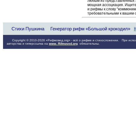
любым из представленных 
мощная ассоциация. Ищите 
и рифмы к слову "коммюнике
требовательными к вашим 
Стихи Пушкина
Генератор рифм «Большой крокодил»
Copyright © 2010-2026 «Рифмовед.org» - всё о рифме и стихосложении. При испол
авторства и гиперссылка на
www. Rifmoved.org
обязательны.