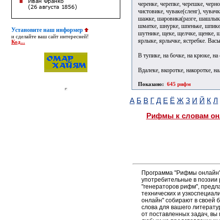
черенке, черепке, черешке, черно
чистовике, чуваке(сленг), чувачк
шажке, шаровика(разге, шашлыке
шматке, шнурке, шпеньке, шпике
Установите наш информер
шутнике, щеке, щелчке, щенке, щ
и сделайте ваш сайт интересней!
ярлыке, ярлычке, ястребке. Вась
Код...
В тупике, на бочке, на крюке, на 
Вдалеке, вкоротке, накоротке, на
Показано:
645 рифм
А
Б
В
Г
Д
Е
Ё
Ж
З
И
Й
К
Л
Рифмы к словам он
Программа "Рифмы онлайн"
употребительные в поэзии 
"генераторов рифм", пред
технических и узкоспециал
онлайн" собирают в своей 
слова для вашего литерату
от поставленных задач, вы