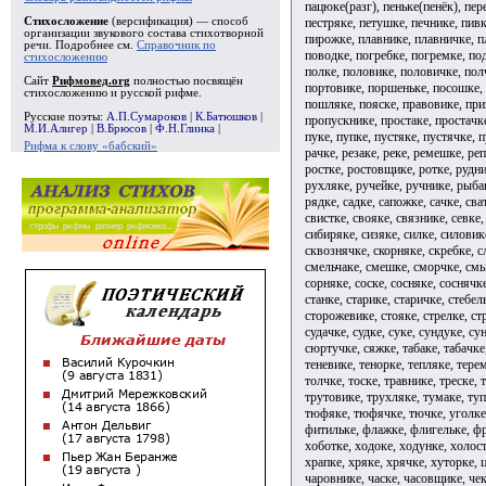
пацюке(разг), пеньке(пенёк), пер
пестряке, петушке, печнике, пив
Стихосложение
(версификация) — способ
организации звукового состава стихотворной
пирожке, плавнике, плавничке, п
речи. Подробнее см.
Справочник по
поводке, погребке, погремке, по
стихосложению
полке, половике, половичке, пол
Сайт
Рифмовед.org
полностью посвящён
портовике, поршеньке, посошке, 
стихосложению и русской рифме.
пошляке, пояске, правовике, пр
Русские поэты:
А.П.Сумароков
|
К.Батюшков
|
пропускнике, простаке, простачк
М.И.Алигер
|
В.Брюсов
|
Ф.Н.Глинка
|
пуке, пупке, пустяке, пустячке, 
Рифма к слову «бабский»
рачке, резаке, реке, ремешке, ре
ростке, ростовщике, ротке, рудни
рухляке, ручейке, ручнике, рыба
рядке, садке, сапожке, сачке, сва
свистке, свояке, связнике, севке,
сибиряке, сизяке, силке, силовик
сквознячке, скорняке, скребке, с
смельчаке, смешке, сморчке, смыч
сорняке, соске, сосняке, соснячк
станке, старике, старичке, стебел
сторожевике, стояке, стрелке, стр
судачке, судке, суке, сундуке, су
сюртучке, сяжке, табаке, табачке,
теневике, тенорке, тепляке, терем
толчке, тоске, травнике, треске,
трутовике, трухляке, тумаке, туп
тюфяке, тюфячке, тючке, уголке,
фитильке, флажке, флигельке, фр
хоботке, ходоке, ходунке, холос
храпке, хряке, хрячке, хуторке, ц
чаровнике, часке, часовщике, чек