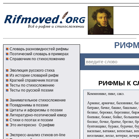
РИФМ
Словарь разновидностей рифмы
Поэтический словарь в примерах
Справочник по стихосложению
Эволюция русского стиха
Из истории словарей рифм
Краткий справочник поэтов
РИФМЫ К С
Тесты по стихосложению
Тесты по русской поэзии
Коммюнике, пике, сакэ.
Занимательное стихосложение
Армяке, армячке, баловнике, бал
Псевдонимы в поэзии
батраке, бачке, башке, башлыке,
Цитаты и афоризмы о поэзии
беляке, бережке, березняке, бирж
Литературно-поэтический юмор
боевике, божке, бойке, большеви
Стихи о поэтах и поэзии
босяке, бочке, братке, брелке, б
Это интересно
О рифме
бунтовщике, бураке, бурачке, бу
васильке, ватажке, вензельке, ве
Экспресс-анализ стихов on-line
весельчаке, веске, ветерке, вечер