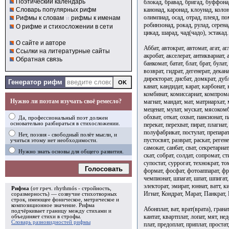
Поэтический календарь
блокад, бравад, бригад, буффонад
канонад, каронад, клоунад, колон
Словарь популярных рифм
олимпиад, осад, отрад, плеяд, по
Рифмы к словам
и
рифмы к именам
робинзонад, рокад, рулад, серенад
О рифме и стихосложении в сети
цикад, шарад, чад(чадо), эстакад.
О сайте и авторе
Аббат, автократ, автомат, агат, аг
Ссылки на литературные сайты
акробат, акселерат, антиквариат, а
Обратная связь
банкомат, батат, блат, брат, була
возврат, гидрат, дегенерат, декан
директорат, дисбат, домкрат, дубли
Генератор рифм
канат, кандидат, карат, карбонат, 
комбинат, комиссариат, компромат
Нужно ли поэтам изучать своё ремесло?
магнат, мандат, мат, матриархат,
меценат, мулат, мускат, мясокомби
обхват, откат, охват, пансионат, п
Да, профессиональный поэт должен
основательно разбираться в стихосложении.
перекат, перехват, пират, плагиат
полуфабрикат, постулат, препарат
Нет, поэзия - свободный полёт мысли, и
пустосвят, разврат, раскат, регене
учиться этому нет необходимости.
самокат, санбат, сват, секретариат
Нужно знать основы для общего развития.
скат, собрат, солдат, сопромат, ст
супостат, суррогат, технократ, то
Голосовать
формат, фосфат, фотоаппарат, фре
чемпионат, шпагат, шпат, шпигат,
электорат, эмират, юннат, ватт, к
Рифма
(от греч. rhythmós - стройность,
Игнат, Кондрат, Марат, Панкрат,
соразмерность) — созвучие стихотворных
строк, имеющее фоническое, метрическое и
композиционное значение.
Рифма
Абонплат, ват, врат(врата), гранат
подчёркивает границу между стихами и
кантат, квартплат, лопат, мят, нед
объединяет стихи в
строфы
.
Словарь разновидностей рифмы
плат, предоплат, приплат, простат,