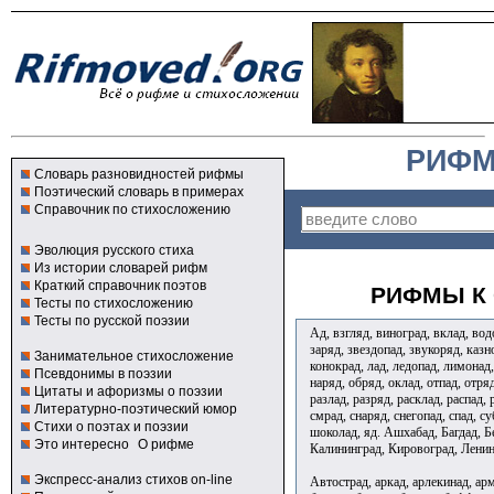
РИФМ
Словарь разновидностей рифмы
Поэтический словарь в примерах
Справочник по стихосложению
Эволюция русского стиха
Из истории словарей рифм
Краткий справочник поэтов
РИФМЫ К 
Тесты по стихосложению
Тесты по русской поэзии
Ад, взгляд, виноград, вклад, водо
заряд, звездопад, звукоряд, казн
Занимательное стихосложение
конокрад, лад, ледопад, лимонад
Псевдонимы в поэзии
наряд, обряд, оклад, отпад, отря
Цитаты и афоризмы о поэзии
разлад, разряд, расклад, распад, 
Литературно-поэтический юмор
смрад, снаряд, снегопад, спад, су
Стихи о поэтах и поэзии
шоколад, яд. Ашхабад, Багдад, Б
Это интересно
О рифме
Калининград, Кировоград, Ленин
Экспресс-анализ стихов on-line
Автострад, аркад, арлекинад, арм