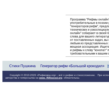
Программа "Рифмы онлайн"
употребительные в поэзии р
"генераторов рифм", пред
технических и узкоспециал
онлайн" собирают в своей 
слова для вашего литерату
от поставленных задач, вы
любым из представленных 
мощная ассоциация. Ищите 
и рифмы к слову "конопат" 
требовательными к вашим 
Стихи Пушкина
Генератор рифм «Большой крокодил»
Copyright © 2010-2026 «Рифмовед.org» - всё о рифме и стихосложении. При испол
авторства и гиперссылка на
www. Rifmoved.org
обязательны.