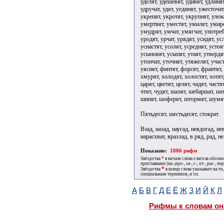
Пятьдесят, шестьдесят, стократ.
Взад, назад, наугад, невдогад, не
нарасхват, вразлад, в ряд, рад, не
Показано:
1886 рифм
Звёздочка
*
в начале слова-глагола обозн
приставками (на-,про-, за-, с-, от-, рас-, пере
*
Звёздочка
в конце слова указывает на то
специальным термином, и т.п.
А
Б
В
Г
Д
Е
Ё
Ж
З
И
Й
К
Л
Рифмы к словам он