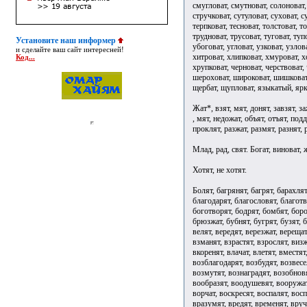
смугловат, смутноват, солоноват, 
стручковат, сутуловат, суховат, с
терпковат, тесноват, толстоват, т
трудноват, трусоват, туговат, туп
Установите наш информер
убоговат, угловат, узковат, узлов
и сделайте ваш сайт интересней!
хитроват, хлипковат, хмуроват, х
Код...
хрупковат, черноват, черствоват,
шероховат, широковат, шишковат
щербат, щупловат, языкатый, ярк
Жат*, взят, мят, донят, завзят, за
, мят, недожат, объят, отъят, под
проклят, разжат, размят, разнят, р
Млад, рад, свят. Богат, виноват, 
Хотят, не хотят.
Болят, багрянят, багрят, барахлят, басят, бдят, белят, бередят, благоволят, благодарят, благословят, благотворят, блажат, бледнят, блестят, блудят, боготворят, бодрят, бомбят, бороздят, боронят, бранят, бременят, бренчат, брюзжат, бубнят, бугрят, бузят, бурлят, бурчат, бурят, бутят, ввинтят, вдолбят, велят, вередят, верезжат, верещат, вершат, веселят, взбодрят, взгромоздят, взлетят, взманят, взрастят, взрослят, визжат, винтят, винят, висят, вклинят, включат, вкоренят, влачат, влетят, вместят, внедрят, внушат, водворят, водрузят, возблагодарят, возбудят, возвеселят, возвестят, возвратят, воззрят, возместят, возмутят, вознаградят, возобновят, возомнят, возразят, возродят, вомчат, вонзят, вообразят, воодушевят, вооружат, воплотят, вопят, ворожат, ворошат, ворсят, ворчат, воскресят, воспалят, воспарят, воспламенят, воссоединят, восхитят, вразумят, вредят, временят, вручат, вскипятят, вскружат, всполошат, вспылят, всучат, втеснят, галдят, гвоздят, гласят, глупят, глушат, глядят, гневят, гноят, гнусят, говорят, голосят, голубят, гомонят, городят, горчат, горят, горячат, гостят, гранят, графят, гремят, грешат, грозят, громоздят, громят, грубят, грустят, грязнят, гудят, густят, двоят, дерзят, дешевят, дивят, длят, доглядят, долбят, долетят, дорожат, досадят(досада), досидят, доят, дребезжат, дрожат, дудят, дурят, дымят, егозят, едят, ерошат, ерундят, ершат, животворят, живят, жужжат, журчат, журят, забранят, забурлят, заверещат, завершат, завизжат, завопят, заворожат, заворчат, загалдят, заговорят, загомонят, загородят, загорят, заградят, загремят, загромоздят, загрустят, задурят, задымят, заживят, зажужжат, зажурчат, зажурят, зазвенят, зазвонят, зазвучат, заземлят, зазубрят, закабалят, закадрят, закалят, заклеймят, заключат, закоптят, закосят, закрепостят, закричат, закружат, закутят, залетят, залоснят, залучат, заманят, замельтешат, заместят, замолчат, заморят, замутят, запищат, заполонят, запорошат, запретят, запрудят, запылят, запыхтят, заразят, зарастят, зародят, зарычат, зарябят, засвистят, засидят, заскулят, засластят, заслонят, засолят, засорят, заспят, засрамят, застолбят, застучат, застыдят, затаят, затворят, затемнят, затеснят, затмят, затомят, заторчат(сленг), заточат(заточение), затрубят, затруднят, заурчат, захандрят, захламят, захрапят, захрипят, зачадят, зачастят, зачехлят, зашалят, зашипят, зашумят, зашуршат, защемят, защитят, заюлят, звенят, звонят, звучат, зеленят, злоупотребят, злят, знобят, золотят, зрят, зубрят, зудят, зуммерят, избороздят, известят, извратят, изнурят, изобличат, изобразят, изощрят, изрешетят, изумят, изъязвят, изъяснят, исказят, исключат, исколесят, искоренят, искрят, искусят, испарят, испепелят, испещрят, истомят, истощат, истребят, кадят, казнят, каймят, калят, кипят, кипятят, кислят, кишат, клеймят, клубят, когтят, колесят, копнят, копошат, коптят, корпят, корят, костят, кренят, кричат, кровоточат, кропят, кроят, круглят, крушат, кряхтят, кутят, лебезят, леденят, лежат, летят, лицезрят, лишат, ловчат, лучат, льстят, манят, мастерят, матерят, мельтешат, мельчат, мертвят, мнят, молодят, молчат, моросят, морят, мостят, мстят, мудрят, мурчат, мутят, мчат, мычат, навестят, наводнят, наворожат, навострят, навредят, наглупят, наговорят, нагородят, наградят, нагрешат, нагромоздят, нагрубят, надерзят, надивят, надоедят, надурят, надымят, наживят, назвонят, накалят, наклонят, накоптят, накренят, накричат, належат, налетят, намастят, наморят, намудрят, намутят, наплодят, наплотят, напоят, напылят, нарастят, народят, нарядят, насвистят, насидят, насладят, наслоят, насмешат, насолят, насорят, насочинят, наспят, настоят, настропалят, настрочат, настучат, насулят, натворят, наторят, нахамят, нахохлят, начадят, начудят, нашалят, нашалят, нашумят, недоспят, норовят, нудят, обагрят, обвинят, обводнят, обворожат, обгорят, обдурят, обзвонят, облачат, облегчат, облетят, обличат, облокотят, облучат, обмелят, обнажат, обновят, обобщат, обобществят, обогатят, обоготворят, ободрят, обожествят, обозлят, обольстят, оборонят, оборотят, обострят, обратят, обручат, обсеменят, обсидят, обстоят, обстучат, обузят, обхитрят, объединят, объяснят, огласят, оглупят, оглядят, оговорят, оголят, огорчат, оградят, огранят, огрубят, одолжат, одухотворят, одушевят, ожеребят, оживотворят, оживят, озарят, оздоровят, озеленят, озлят, ознобят, озолотят, околесят, окорят, окрестят, окропят, окружат, окрылят, окучат, оледенят, олицетворят, омертвят, омолодят, омрачат, опалят, опередят, оперят, оплодотворят, оповестят, ополчат, опорожнят, опошлят, опоят, о