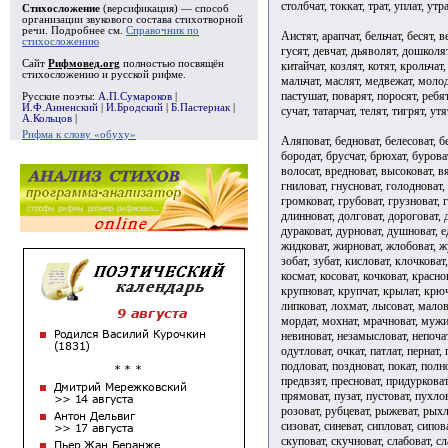
столбчат, токкат, трат, уплат, утра
Стихосложение
(версификация) — способ
организации звукового состава стихотворной
речи. Подробнее см.
Справочник по
Аистят, арапчат, бельчат, бесят, 
стихосложению
гусят, девчат, дьяволят, дошколят
Сайт
Рифмовед.org
полностью посвящён
китайчат, козлят, котят, крольчат
стихосложению и русской рифме.
мальчат, маслят, медвежат, молод
пастушат, поварят, поросят, ребят
Русские поэты:
А.П.Сумароков
|
И.Ф.Анненский
|
И.Бродский
|
Б.Пастернак
|
сучат, татарчат, телят, тигрят, ут
А.Кольцов
|
Рифма к слову «обуху»
Аляповат, бедноват, белесоват, бе
бородат, брусчат, брюхат, бурова
волосат, вредноват, высоковат, вя
гниловат, гнусноват, голодноват, 
громковат, грубоват, грузноват, г
длинноват, долговат, дороговат, 
дураковат, дурноват, душноват, е
жидковат, жирноват, жлобоват, жу
зобат, зубат, кисловат, клочковат
космат, косоват, кочковат, красно
крупноват, крупчат, крылат, крюч
липковат, лохмат, лысоват, мало
мордат, мохнат, мрачноват, мужик
невиноват, незамысловат, непочат,
одутловат, очкат, патлат, пернат,
подловат, поздноват, покат, полно
предвзят, пресноват, придурковат
прямоват, пузат, пустоват, пухлов
розоват, рубцеват, рыжеват, рыхло
сизоват, синеват, сипловат, сипов
скуповат, скучноват, слабоват, сл