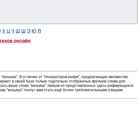
Ф
Х
Ц
Ч
Ш
Щ
Э
Ю
Я
тихов онлайн
"коньяка". В отличие от "генераторов рифм", предлагающих множество
ирают в своей базе только тщательно отобранные вручную слова для
ыграть ваше слово "коньяка" любым из представленных здесь рифмующихся
ову "коньяка" поогут вам стать ещё более требовательными к вашим