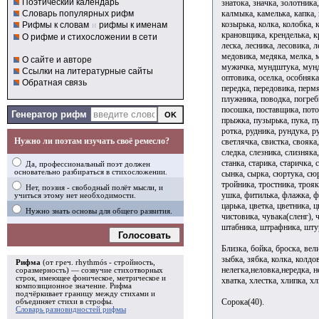
Поэтический календарь
знатока, значка, золотника,
калмыка, камелька, капка, 
Словарь популярных рифм
козырька, колка, колобка, 
Рифмы к словам
и
рифмы к именам
крановщика, кренделька, кр
О рифме и стихосложении в сети
леска, лесника, лесовика, 
медовика, медяка, мелка, 
О сайте и авторе
мужичка, мундштука, мундш
Ссылки на литературные сайты
оптовика, оселка, особняка
Обратная связь
передка, передовика, пермя
плужника, поводка, погреб
посошка, поставщика, пото
Генератор рифм
прыжка, пузырька, пука, пу
ротка, рудника, рундука, р
Нужно ли поэтам изучать своё ремесло?
светлячка, свистка, свояка,
следка, слезника, слизняка
станка, старика, старичка, 
Да, профессиональный поэт должен
основательно разбираться в стихосложении.
сынка, сырка, сюртука, сюрт
тройника, тростника, трояк
Нет, поэзия - свободный полёт мысли, и
ушка, фитилька, флажка, фл
учиться этому нет необходимости.
царька, цветка, цветника, 
Нужно знать основы для общего развития.
чистовика, чувака(сленг),
штабника, штрафника, штур
Голосовать
Близка, бойка, броска, вели
зыбка, зябка, колка, колдов
Рифма
(от греч. rhythmós - стройность,
нелегка,неловка,нередка, не
соразмерность) — созвучие стихотворных
строк, имеющее фоническое, метрическое и
хватка, хлестка, хлипка, х
композиционное значение.
Рифма
подчёркивает границу между стихами и
Сорока(40).
объединяет стихи в
строфы
.
Словарь разновидностей рифмы