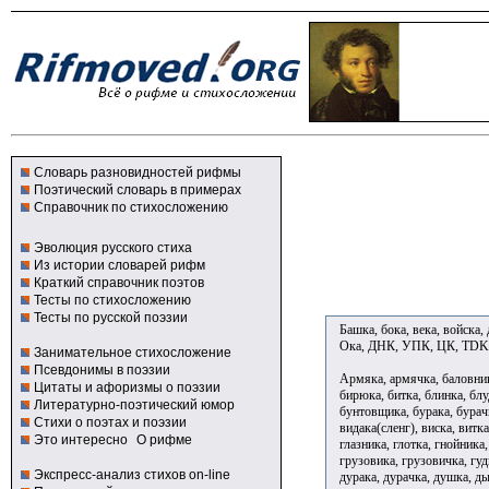
Словарь разновидностей рифмы
Поэтический словарь в примерах
Справочник по стихосложению
Эволюция русского стиха
Из истории словарей рифм
Краткий справочник поэтов
Тесты по стихосложению
Тесты по русской поэзии
Башка, бока, века, войска, 
Ока, ДНК, УПК, ЦК, TDK
Занимательное стихосложение
Псевдонимы в поэзии
Армяка, армячка, баловника
Цитаты и афоризмы о поэзии
бирюка, битка, блинка, блу
Литературно-поэтический юмор
бунтовщика, бурака, бурачк
Стихи о поэтах и поэзии
видака(сленг), виска, витк
Это интересно
О рифме
глазника, глотка, гнойника
грузовика, грузовичка, гуд
Экспресс-анализ стихов on-line
дурака, дурачка, душка, ды