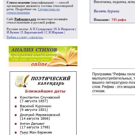
Вполглазка, издалека, испо
Стихосложение
(версификация) — способ
организации звукового состава стихотворной
речи. Подробнее см.
Справочник по
Валять дурака.
стихосложению
Сайт
Рифмовед.org
полностью посвящён
Показано:
745 рифм
стихосложению и русской рифме.
Русские поэты:
А.П.Сумароков
|
Н.А.Некрасов
|
И.Бунин
|
Е.Баратынский
|
С.Я.Маршак
|
Рифма к слову «сволоча»
Программа "Рифмы онлай
малоупотребительных, т
вашего литературно-поэ
слов. Рифма - это мощн
стихам.