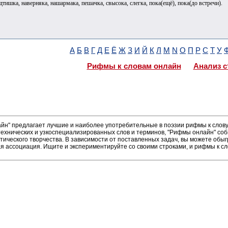
дтишка, наверняка, нашармака, пешачка, свысока, слегка, пока(ещё), пока(до встречи).
А
Б
В
Г
Д
Е
Ё
Ж
З
И
Й
К
Л
М
N
О
П
Р
С
Т
У
Рифмы к словам онлайн
Анализ с
н" предлагает лучшие и наиболее употребительные в поэзии рифмы к слову 
ехнических и узкоспециализированных слов и терминов, "Рифмы онлайн" соб
тического творчества. В зависимости от поставленных задач, вы можете об
ая ассоциация. Ищите и экспериментируйте со своими строками, и рифмы к сл