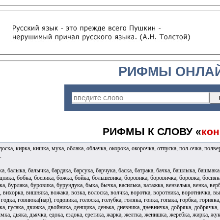
РИФМЫ ОНЛА
РИФМЫ К СЛОВУ «
кон
доска, кирка, кишка, мука, облака, облачка, окорока, окорочка, отпуска, пол-очка, полвер
.
, балыка, балычка, бардака, барсука, барчука, баска, батрака, бачка, башлыка, башмака,
дника, бобка, боевика, божка, бойка, большевика, боровика, боровичка, боровка, босняка
а, бурлака, буровика, бурундука, быка, бычка, василька, ватажка, вензелька, венка, верб
а, вихорка, вишняка, вожака, возка, волоска, волчка, воротка, воротника, воротничка, в
, годка, говнюка(нар), годовика, голоска, голубка, голяка, гонка, гопака, горбка, горняк
ка, гусака, движка, двойника, денщика, денька, дневника, дневничка, добряка, добрячка
мка, дьяка, дьячка, едока, ездока, еретика, жарка, желтка, женишка, жеребка, жирка, жук