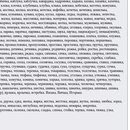
абачка, каблука, каблучка, кавардака, кадровика, кадыка, казака, казанка, казачка,
 клока, клочка, клубенька, клубка, клыка, князька, кобелька, коготка, кожушка,
, костяка, косяка, косячка, котелка, кофейка, кочетка, кочешка, кошелька,
ка, куманька, кунака, курка, куска, ларька, ледка, ледника, лежака, лепестка,
, мазка, малька, массовика, мастака, материка, маховика, маяка, маячка, медка,
 моряка, морячка, мостка, мостовщика, мотка, мотылька, муженька, мужика,
, номерка, носка, ночника, обиняка, ободка, огонька, озерка, озорника, окунька,
а, парика, паричка, парника, пастушка, паука, паучка, пацюка(разг), пенька(пенёк),
пикничка, пинка, пирожка, плавника, плавничка, плановика, платка, плевка, плужка,
чка, полчка, помазка, поплавка, порожняка, порошка, портовика, поршенька,
а, промысловика, пропускника, простака, простачка, прусака, прутка, прутняка,
ремешка, репняка, речника, родника, родничка, рожка, ройка, ростка, ростовщика,
ажка, рюкзака, рядка, садка, сапожка, сачка, сватка, свежака, сверчка, светляка,
ика, синяка, синячка, скачка, сквозняка, сквознячка, скорняка, скребка, слабака,
, сорняка, соска, сосняка, соснячка, сосунка, соученика, срамника, ставка, ставника,
ручка, стульчака, судака, судачка, судка, сука, сундука, сундучка, сурка, сучка,
 тенорка, тепляка, теремка, тесака, товарняка, толстяка, толстячка, толчка, травника,
, тычка, тюка, тюфяка, тюфячка, тючка, уголка, уголька, узелка, утюжка, ученика,
тяка, хомутка, хомяка, хомячка, хорька, хохолка, храпка, хряка, хрячка, хуторка,
еренка, черепка, черешка, черновика, черпака, чеснока, чесночка, четвертака,
ка, шашлычка, шепотка, шестка, шинка, шлепка, шматка, шнурка, шпенька, шпика,
, ярлыка, ярлычка, ястребка. Васька, Витька, Игорька.
ка, дерзка, едка, жалка, жарка, жестка, жестока, жидка, жутка, звонка, знобка, зорка,
мягка, невысока, неглубока, негромка, недалека, нежарка, некрепка,
хтонка, склизка, скользка, сладка, слизка, стойка, терпка, тонка, тяжка, узка,