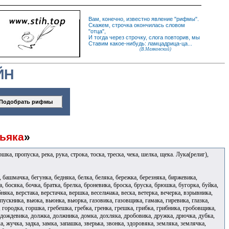
Вам, конечно, известно
явление
"
рифмы
".
Скажем,
строчка
окончилась словом
"
отца
",
И
тогда
через строчку, слога повторив, мы
Ставим какое-нибудь: ламцадрица-ца...
(В.Маяковский)
ЙН
ьяка
»
шка, пропуска, река, рука, строка, тоска, треска, чека, шелка, щека. Лука(религ),
 башмачка, бегунка, бедняка, белка, беляка, бережка, березняка, биржевика,
, босяка, бочка, братка, брелка, броневика, броска, бруска, брюшка, бугорка, буйка,
няка, верстака, верстачка, вершка, весельчака, веска, ветерка, вечерка, взрывника,
ыпускника, вьюка, вьюнка, вьюрка, газовика, газовщика, гамака, гиревика, глазка,
а, городка, горшка, гребешка, гребка, гренка, грешка, грибка, грибника, гробовщика,
, дождевика, должка, должника, домка, дохляка, дробовика, дружка, дрючка, дубка,
а, жучка, задка, замка, запашка, зверька, звонка, здоровяка, земляка, землячка,