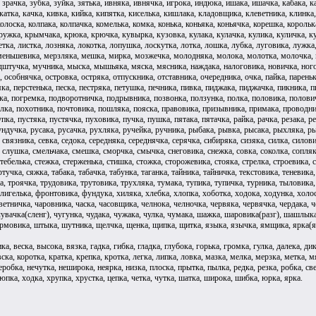
 зрачка, зубка, зуйка, зятька, ивняка, ивнячка, игрока, индюка, ишака, ишачка, кабака, к
катка, качка, кивка, кийка, кипятка, киселька, кишлака, кладовщика, клеветника, клинка,
колоска, колпака, колпачка, комелька, комка, конька, коньяка, коньячка, корешка, королька
ужка, крымчака, крюка, крючка, кувырка, кузовка, кулака, кулачка, кулика, куличка, куль
летка, листка, лозняка, локотка, лопушка, лоскутка, лотка, лошка, лубка, луговика, лужка
меньшевика, мерзляка, мешка, мирка, мозжечка, молодняка, молока, молотка, молочка,
тучка, мучника, мыска, мышьяка, мяска, мясника, наждака, налоговика, новичка, ноготка
, особнячка, островка, остряка, отпускника, отставника, очередника, очка, пайка, пареньк
ка, перстенька, песка, пестряка, петушка, печника, пивка, пиджака, пиджачка, пикника, 
ка, погремка, подворотничка, подрывника, позвонка, ползунка, полка, половика, полови
лка, похотника, почтовика, пошляка, пояска, правовика, призывника, примака, проводник
пка, пустяка, пустячка, пуховика, пучка, пушка, пятака, пятачка, райка, рачка, резака, 
ундучка, русака, русачка, рухляка, ручейка, ручника, рыбака, рывка, рысака, рыхляка, рыч
 связника, севка, седока, середняка, середнячка, серячка, сибиряка, сизяка, силка, силов
, слушка, смельчака, смешка, сморчка, смычка, снеговика, снежка, совка, соколка, сопляка
стебелька, стежка, стерженька, стишка, стожка, сторожевика, стояка, стрелка, строевика, ст
учка, сяжка, табака, табачка, табунка, таганка, тайника, тайничка, текстовика, теневика,
а, троячка, трудовика, трутовика, трухляка, тумака, тупика, тупичка, турника, тыловика
игелька, фронтовика, фундука, хиляка, хлебка, хлопка, хоботка, ходока, ходунка, холос
цветничка, чаровника, часка, часовщика, челнока, челночка, червяка, червячка, чердака, ч
 чувачка(сленг), чугунка, чудака, чужака, чулка, чумака, шажка, шаровика(разг), шашлы
мовика, штыка, шутника, щелчка, щенка, щипка, щитка, языка, язычка, ямщика, ярка(яр)
ка, веска, высока, вязка, гадка, гибка, гладка, глубока, горька, громка, гулка, далека, ди
ска, коротка, кратка, крепка, кротка, легка, липка, ловка, мазка, мелка, мерзка, метка, 
робка, нечутка, неширока, неярка, низка, плоска, прытка, пылка, редка, резка, робка, свер
люпка, ходка, хрупка, хрустка, цепка, четка, чутка, шатка, широка, шибка, юрка, ярка.