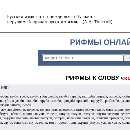
РИФМЫ ОНЛА
РИФМЫ К СЛОВУ «
к
и, НЛП.
юби, вруби, греби, груби, губи, долби, загуби, заруби, застолби, зашиби, истреби, люби
погуби, подсоби, полюби, поруби, пособи, пригуби, пришиби, проруби, разбомби, разлюби,
сугуби, ушиби, щерби.
 докупи, дотерпи, закрепи, закупи, залепи, затопи, зацепи, искупи, кипи, копи, корпи, кро
бступи, обтопи, окропи, окупи, открепи, откупи, отлупи, отступи, отцепи, переспи, перес
, подцепи, покропи, поспи, поступи, потерпи, поторопи, потрепи, прикопи, прикрепи, прик
и, слупи, сопи, спи, ступи, терпи, топи, торопи, тупи, укрепи, уступи, усыпи, храпи, хрип