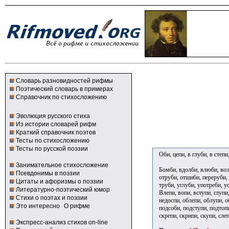
Словарь разновидностей рифмы
Поэтический словарь в примерах
Справочник по стихосложению
Эволюция русского стиха
Из истории словарей рифм
Краткий справочник поэтов
Тесты по стихосложению
Тесты по русской поэзии
Оби, цепи, в глуби, в степ
Занимательное стихосложение
Бомби, вдолби, влюби, возл
Псевдонимы в поэзии
отруби, отшиби, переруби, 
Цитаты и афоризмы о поэзии
труби, углуби, употреби, у
Литературно-поэтический юмор
Влепи, вопи, вступи, глупи,
Стихи о поэтах и поэзии
недоспи, облепи, облупи, о
Это интересно
О рифме
подсоби, подступи, подтопи
скрепи, скрипи, скупи, слеп
Экспресс-анализ стихов on-line