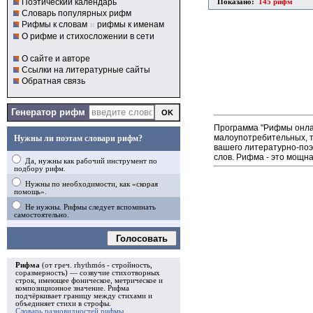
Поэтический календарь
Показано:
145 рифм
Словарь популярных рифм
Рифмы к словам
и
рифмы к именам
О рифме и стихосложении в сети
О сайте и авторе
Ссылки на литературные сайты
Обратная связь
Генератор рифм
Программа "Рифмы онлай
малоупотребительных, т
Нужны ли поэтам словари рифм?
вашего литературно-поэ
слов. Рифма - это мощна
Да, нужны как рабочий инструмент по
подбору рифм.
Нужны по необходимости, как «скорая
помощь».
Не нужны. Рифмы следует вспоминать
самостоятельно.
Голосовать
Рифма
(от греч. rhythmós - стройность,
соразмерность) — созвучие стихотворных
строк, имеющее фоническое, метрическое и
композиционное значение.
Рифма
подчёркивает границу между стихами и
объединяет стихи в
строфы
.
Словарь разновидностей рифмы