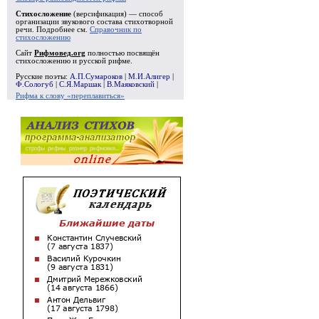
Стихосложение
(версификация) — способ
организации звукового состава стихотворной
речи. Подробнее см.
Справочник по
стихосложению
Сайт
Рифмовед.org
полностью посвящён
стихосложению и русской рифме.
Русские поэты:
А.П.Сумароков
|
М.И.Алигер
|
Ф.Сологуб
|
С.Я.Маршак
|
В.Маяковский
|
Рифма к слову «переплавиться»