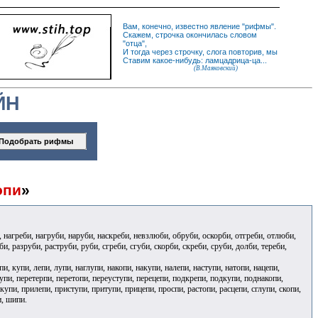
Вам, конечно, известно
явление
"
рифмы
".
Скажем,
строчка
окончилась словом
"
отца
",
И
тогда
через строчку, слога повторив, мы
Ставим какое-нибудь: ламцадрица-ца...
(В.Маяковский)
ЙН
опи
»
, нагреби, нагруби, наруби, наскреби, невзлюби, обруби, оскорби, отгреби, отлюби,
 разруби, раструби, руби, сгреби, сгуби, скорби, скреби, сруби, долби, тереби,
пи, купи, лепи, лупи, наглупи, накопи, накупи, налепи, наступи, натопи, нацепи,
тупи, перетерпи, перетопи, переуступи, перецепи, подкрепи, подкупи, поднакопи,
упи, прилепи, приступи, притупи, прицепи, проспи, растопи, расцепи, сглупи, скопи,
и, шипи.