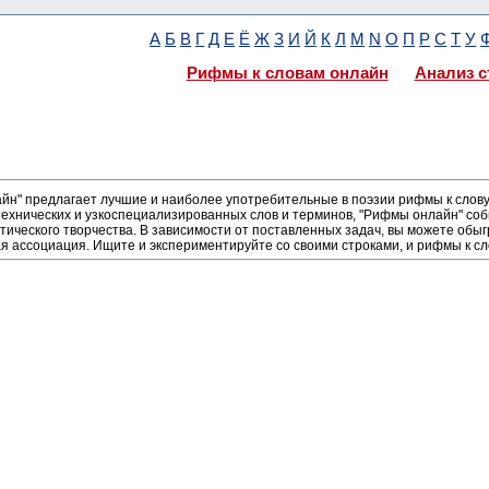
А
Б
В
Г
Д
Е
Ё
Ж
З
И
Й
К
Л
М
N
О
П
Р
С
Т
У
Рифмы к словам онлайн
Анализ с
н" предлагает лучшие и наиболее употребительные в поэзии рифмы к слову 
ехнических и узкоспециализированных слов и терминов, "Рифмы онлайн" соб
тического творчества. В зависимости от поставленных задач, вы можете об
я ассоциация. Ищите и экспериментируйте со своими строками, и рифмы к сл