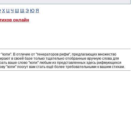
Ф
Х
Ц
Ч
Ш
Щ
Э
Ю
Я
тихов онлайн
"копи". В отличие от "генераторов рифм", предлагающих множество
ирают в своей базе только тщательно отобранные вручную слова для
ыграть ваше слово "копи" любым из представленных здесь рифмующихся
ову "копи" поогут вам стать ещё более требовательными к вашим стихам.