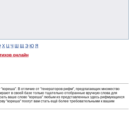
Ф
Х
Ц
Ч
Ш
Щ
Э
Ю
Я
тихов онлайн
"кореша". В отличие от "генераторов рифм", предлагающих множество
ирают в своей базе только тщательно отобранные вручную слова для
ыграть ваше слово "кореша" любым из представленных здесь рифмующихся
ову "кореша" поогут вам стать ещё более требовательными к вашим