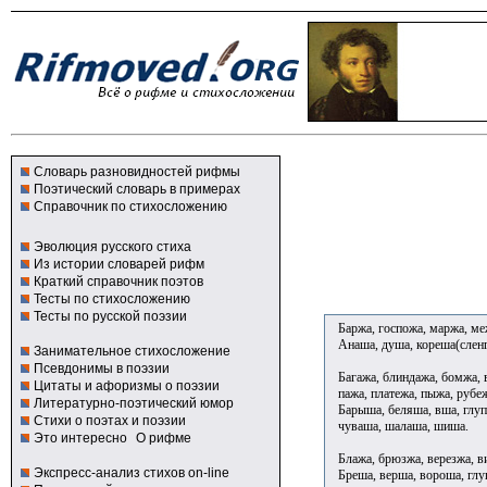
Словарь разновидностей рифмы
Поэтический словарь в примерах
Справочник по стихосложению
Эволюция русского стиха
Из истории словарей рифм
Краткий справочник поэтов
Тесты по стихосложению
Тесты по русской поэзии
Баржа, госпожа, маржа, меж
Анаша, душа, кореша(сленг
Занимательное стихосложение
Псевдонимы в поэзии
Багажа, блиндажа, бомжа, 
Цитаты и афоризмы о поэзии
пажа, платежа, пыжа, рубеж
Литературно-поэтический юмор
Барыша, беляша, вша, глу
Стихи о поэтах и поэзии
чуваша, шалаша, шиша.
Это интересно
О рифме
Блажа, брюзжа, верезжа, ви
Экспресс-анализ стихов on-line
Бреша, верша, вороша, глу