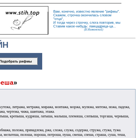
Вам, конечно, известно
явление
"
рифмы
".
Скажем,
строчка
окончилась словом
"
отца
",
И
тогда
через строчку, слога повторив, мы
Ставим какое-нибудь: ламцадрица-ца...
(В.Маяковский)
ЙН
реша
»
, кутежа, литража, метража, миража, монтажа, моржа, муляжа, мятежа, ножа, падежа,
ажа, чертежа, чижа, шантажа, этажа.
отыша, крепыша, кудряша, латыша, малыша, племяша, слепыша, торгаша, черныша,
бнажа, положа, принадлежа, ржа, сложа, служа, содержа, стружа, стужа, тужа.
а, мельтеша, полоша, пороша, потроша, пуша, смеша, спеша, страша, суша, теша,