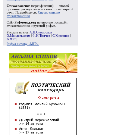
Стихосложение
(версификация) — способ
организации звукового состава стихотворной
речи. Подробнее см.
Справочник по
стихосложению
Сайт
Рифмовед.org
полностью посвящён
стихосложению и русской рифме.
Русские поэты:
А.П.Сумароков
|
О.Мандельштам
|
Ф.И.Тютчев
|
С.Кирсанов
|
А.Фет
|
Рифма к слову «МГУ»