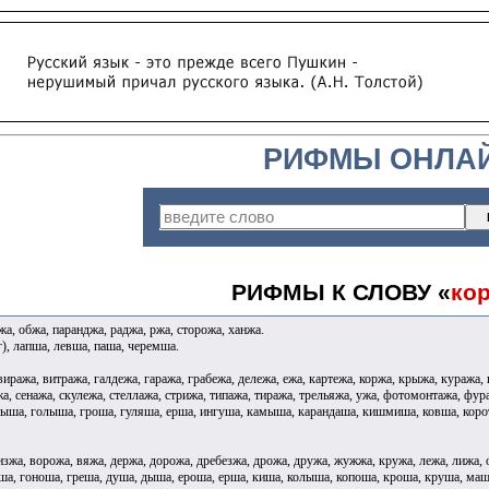
РИФМЫ ОНЛА
РИФМЫ К СЛОВУ «
ко
а, обжа, паранджа, раджа, ржа, сторожа, ханжа.
), лапша, левша, паша, черемша.
виража, витража, галдежа, гаража, грабежа, дележа, ежа, картежа, коржа, крыжа, куража
а, сенажа, скулежа, стеллажа, стрижа, типажа, тиража, трельяжа, ужа, фотомонтажа, фур
пыша, голыша, гроша, гуляша, ерша, ингуша, камыша, карандаша, кишмиша, ковша, кор
зжа, ворожа, вяжа, держа, дорожа, дребезжа, дрожа, дружа, жужжа, кружа, лежа, лижа, о
ша, гоноша, греша, душа, дыша, ероша, ерша, киша, колыша, копоша, кроша, круша, маш