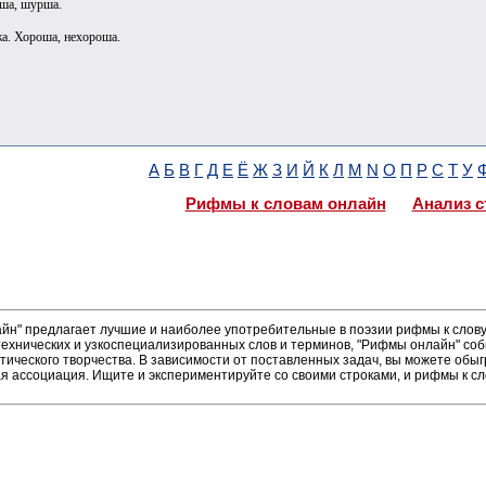
ша, шурша.
жа. Хороша, нехороша.
А
Б
В
Г
Д
Е
Ё
Ж
З
И
Й
К
Л
М
N
О
П
Р
С
Т
У
Рифмы к словам онлайн
Анализ с
н" предлагает лучшие и наиболее употребительные в поэзии рифмы к слову 
ехнических и узкоспециализированных слов и терминов, "Рифмы онлайн" соб
тического творчества. В зависимости от поставленных задач, вы можете об
ая ассоциация. Ищите и экспериментируйте со своими строками, и рифмы к сл