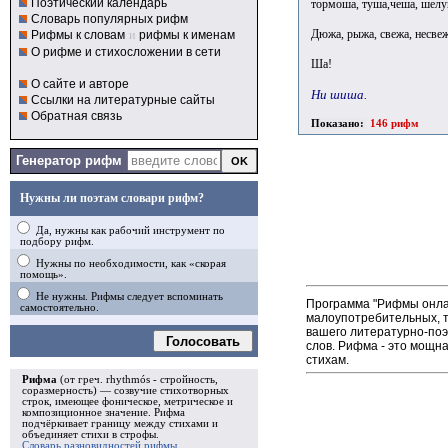
Поэтический календарь
тормоша, туша,чеша, шелу
Словарь популярных рифм
Дюжа, рыжа, свежа, несве
Рифмы к словам
и
рифмы к именам
О рифме и стихосложении в сети
Ша!
О сайте и авторе
Ни шиша.
Ссылки на литературные сайты
Обратная связь
Показано:
146 рифм
Генератор рифм
Нужны ли поэтам словари рифм?
Да, нужны как рабочий инструмент по
подбору рифм.
Нужны по необходимости, как «скорая
помощь».
Не нужны. Рифмы следует вспоминать
Программа "Рифмы онлай
самостоятельно.
малоупотребительных, т
вашего литературно-поэ
Голосовать
слов. Рифма - это мощн
стихам.
Рифма
(от греч. rhythmós - стройность,
соразмерность) — созвучие стихотворных
строк, имеющее фоническое, метрическое и
композиционное значение.
Рифма
подчёркивает границу между стихами и
объединяет стихи в
строфы
.
Словарь разновидностей рифмы