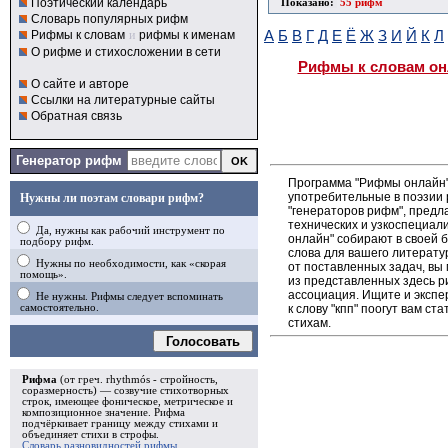
Поэтический календарь
Показано:
55 рифм
Словарь популярных рифм
Рифмы к словам
и
рифмы к именам
А
Б
В
Г
Д
Е
Ё
Ж
З
И
Й
К
Л
О рифме и стихосложении в сети
Рифмы к словам он
О сайте и авторе
Ссылки на литературные сайты
Обратная связь
Генератор рифм
Программа "Рифмы онлайн"
употребительные в поэзии р
Нужны ли поэтам словари рифм?
"генераторов рифм", пред
технических и узкоспециал
Да, нужны как рабочий инструмент по
онлайн" собирают в своей 
подбору рифм.
слова для вашего литерату
Нужны по необходимости, как «скорая
от поставленных задач, вы
помощь».
из представленных здесь 
ассоциация. Ищите и экспе
Не нужны. Рифмы следует вспоминать
к слову "кпп" поогут вам с
самостоятельно.
стихам.
Голосовать
Рифма
(от греч. rhythmós - стройность,
соразмерность) — созвучие стихотворных
строк, имеющее фоническое, метрическое и
композиционное значение.
Рифма
подчёркивает границу между стихами и
объединяет стихи в
строфы
.
Словарь разновидностей рифмы