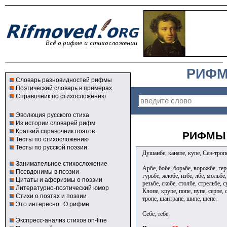
РИФМ
Словарь разновидностей рифмы
Поэтический словарь в примерах
Справочник по стихосложению
Эволюция русского стиха
Из истории словарей рифм
Краткий справочник поэтов
РИФМЫ 
Тесты по стихосложению
Тесты по русской поэзии
Душанбе, канапе, купе, Сен-тр
Занимательное стихосложение
Арбе, бобе, борьбе, ворожбе, герб
Псевдонимы в поэзии
гурьбе, жлобе, избе, лбе, мольбе,
Цитаты и афоризмы о поэзии
резьбе, скобе, столбе, стрельбе, 
Литературно-поэтический юмор
Клопе, крупе, попе, пупе, серпе, 
Стихи о поэтах и поэзии
тропе, шантрапе, шипе, щепе.
Это интересно
О рифме
Себе, тебе.
Экспресс-анализ стихов on-line