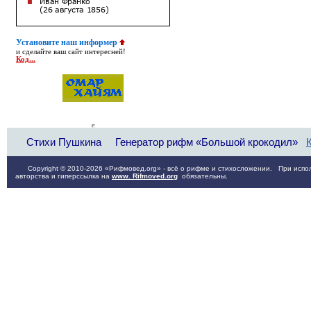
Установите наш информер
и сделайте ваш сайт интересней!
Код...
Стихи Пушкина
Генератор рифм «Большой крокодил»
Copyright © 2010-2026 «Рифмовед.org» - всё о рифме и стихосложении. При испол
авторства и гиперссылка на
www. Rifmoved.org
обязательны.