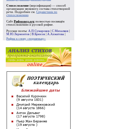
Стихосложение
(версификация) — способ
организации звукового состава стихотворной
речи. Подробнее см.
Справочник по
стихосложению
Сайт
Рифмовед.org
полностью посвящён
стихосложению и русской рифме.
Русские поэты:
А.П.Сумароков
|
С.Михалков
|
М.Ю.Лермонтов
|
В.Брюсов
|
А.Ахматова
|
Рифма к слову «поршеньку»