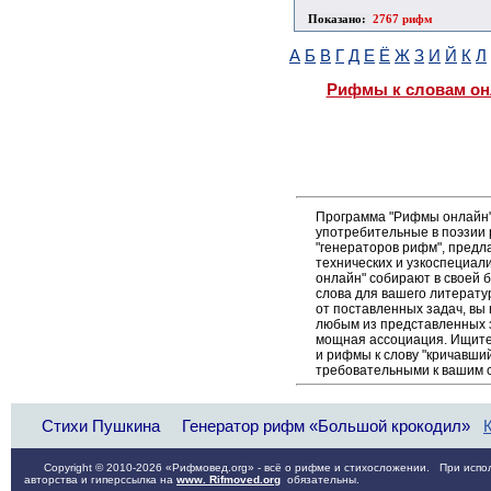
Показано:
2767 рифм
А
Б
В
Г
Д
Е
Ё
Ж
З
И
Й
К
Л
Рифмы к словам он
Программа "Рифмы онлайн"
употребительные в поэзии 
"генераторов рифм", пред
технических и узкоспециал
онлайн" собирают в своей 
слова для вашего литерату
от поставленных задач, вы
любым из представленных 
мощная ассоциация. Ищите 
и рифмы к слову "кричавший
требовательными к вашим 
Стихи Пушкина
Генератор рифм «Большой крокодил»
Copyright © 2010-2026 «Рифмовед.org» - всё о рифме и стихосложении. При испол
авторства и гиперссылка на
www. Rifmoved.org
обязательны.