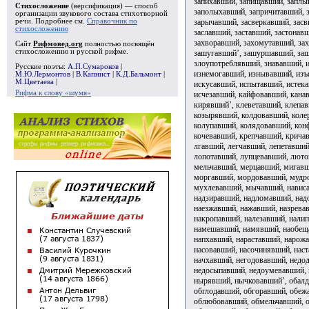
Стихосложение
(версификация) — способ
организации звукового состава стихотворной
речи. Подробнее см.
Справочник по
стихосложению
Сайт
Рифмовед.org
полностью посвящён
стихосложению и русской рифме.
Русские поэты:
А.П.Сумароков
|
М.Ю.Лермонтов
|
В.Капнист
|
К.Д.Бальмонт
|
М.Цветаева
|
Рифма к слову «шумя»