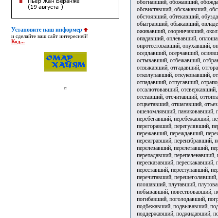
Установите наш информер
и сделайте ваш сайт интересней!
Код...