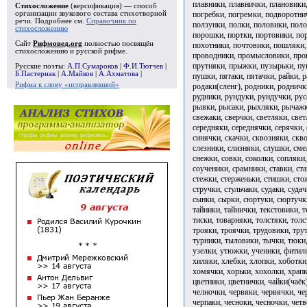
плавники, плавнички, плановики,
Стихосложение
(версификация) — способ
погребки, погремки, подворотни
организации звукового состава стихотворной
речи. Подробнее см.
Справочник по
ползунки, полки, половики, пол
стихосложению
порошки, портки, портовики, по
Сайт
Рифмовед.org
полностью посвящён
похотники, почтовики, пошляки,
стихосложению и русской рифме.
проводники, промысловики, проп
прутняки, прыжки, пузырьки, пук
Русские поэты:
А.П.Сумароков
|
Ф.И.Тютчев
|
Б.Пастернак
|
А.Майков
|
А.Ахматова
|
пушки, пятаки, пятачки, райки, 
Рифма к слову «исправлявший»
родаки(сленг), родники, родничк
рудники, рундуки, рундучки, рус
рывки, рысаки, рыхляки, рычажки
свежаки, сверчки, светляки, свет
середняки, середнячки, серячки, 
синячки, скачки, сквозняки, скво
слезники, слизняки, слушки, сме
снежки, совки, соколки, сопляки,
соученики, срамники, ставки, ста
стежки, стерженьки, стишки, сто
стручки, стульчаки, судаки, судач
сынки, сырки, сюртуки, сюртучки,
тайники, тайнички, текстовики, т
тиски, товарняки, толстяки, толс
трояки, троячки, трудовики, тру
турники, тыловики, тычки, тюки
узелки, утюжки, ученики, фитил
хиляки, хлебки, хлопки, хоботки
хомячки, хорьки, хохолки, храпк
цветники, цветнички, чайки(чаёк
челночки, червяки, червячки, че
черпаки, чесноки, чесночки, четв