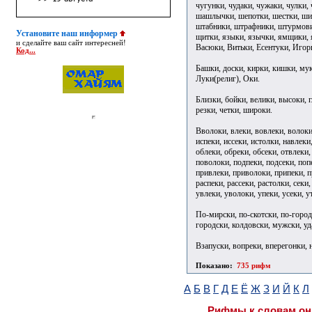
чугунки, чудаки, чужаки, чулки
шашлычки, шепотки, шестки, ши
штабники, штрафники, штурмови
Установите наш информер
щитки, языки, язычки, ямщики, я
и сделайте ваш сайт интересней!
Васюки, Витьки, Есентуки, Игор
Код...
Башки, доски, кирки, кишки, муки
Луки(религ), Оки.
Близки, бойки, велики, высоки, г
резки, четки, широки.
Вволоки, влеки, вовлеки, волоки,
испеки, иссеки, истолки, навлеки
облеки, обреки, обсеки, отвлеки,
поволоки, подпеки, подсеки, попе
привлеки, приволоки, припеки, п
распеки, рассеки, растолки, секи,
увлеки, уволоки, упеки, усеки, у
По-мирски, по-скотски, по-город
городски, колдовски, мужски, у
Взапуски, вопреки, вперегонки, 
Показано:
735 рифм
А
Б
В
Г
Д
Е
Ё
Ж
З
И
Й
К
Л
Рифмы к словам он