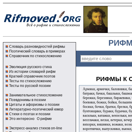
РИФМ
Словарь разновидностей рифмы
Поэтический словарь в примерах
Справочник по стихосложению
Эволюция русского стиха
Из истории словарей рифм
Краткий справочник поэтов
РИФМЫ К С
Тесты по стихосложению
Тесты по русской поэзии
Армяки, армячки, баловники, бал
батраки, бачки, башлыки, башмак
Занимательное стихосложение
бережки, березняки, биржевики, 
Псевдонимы в поэзии
боевики, божки, бойки, большев
Цитаты и афоризмы о поэзии
босяки, бочки, братки, брелки, б
Литературно-поэтический юмор
бунтовщики, бураки, бурачки, б
Стихи о поэтах и поэзии
васильки, ватажки, вензельки, ве
Это интересно
О рифме
весельчаки, вески, ветерки, вече
вихорки, вишняки, вожаки, возки
Экспресс-анализ стихов on-line
воротнички, выпускники, вьюки,