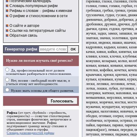
Поэтический календарь
гиревики, глазки, глазники, глот
голяки, гонки, гопаки, горбки, г
Словарь популярных рифм
гребешки, гребки, гренки, грешк
Рифмы к словам
и
рифмы к именам
грузовички, гудки, гусаки, движ
О рифме и стихосложении в сети
дневнички, добряки, добрячки, 
дробовики, дружки, дрючки, дуб
О сайте и авторе
дьячки, едоки, ездоки, еретики,
Ссылки на литературные сайты
жучки, задки, замки, запашки, з
Обратная связь
знатоки, значки, золотники, зрач
игроки, индюки, ишаки, ишачки, 
кадровики, кадыки, казаки, казан
Генератор рифм
качки, кивки, кийки, кипятки, к
клинки, клоки, клочки, клубеньк
Нужно ли поэтам изучать своё ремесло?
кожушки, козырьки, колки, колоб
коньки, коньки, коньяки, коньячк
котелки, кофейки, кочетки, коче
Да, профессиональный поэт должен
основательно разбираться в стихосложении.
крымчаки, крюки, крючки, кувырк
кульки, куманьки, кунаки, курки,
Нет, поэзия - свободный полёт мысли, и
лески, лесники, лесовики, летки,
учиться этому нет необходимости.
лотки, лошки, лубки, луговики, 
Нужно знать основы для общего развития.
материки, матюки, маховики, ма
меньшевики, мерзляки, мешки, м
Голосовать
моряки, морячки, мостки, мост
мужички, мундштуки, мундштуч
наждаки, налоговики, новички, н
Рифма
(от греч. rhythmós - стройность,
ободки, огоньки, озерки, озорни
соразмерность) — созвучие стихотворных
строк, имеющее фоническое, метрическое и
особнячки, островки, остряки, о
композиционное значение.
Рифма
пайки, пареньки, парики, парички
подчёркивает границу между стихами и
пацюки(разг), пеньки, передки, п
объединяет стихи в
строфы
.
Словарь разновидностей рифмы
петушки, печники, пиджаки, пид