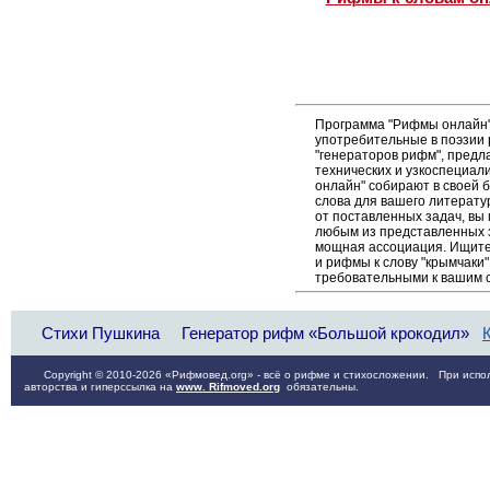
Программа "Рифмы онлайн"
употребительные в поэзии р
"генераторов рифм", пред
технических и узкоспециал
онлайн" собирают в своей 
слова для вашего литерату
от поставленных задач, вы
любым из представленных 
мощная ассоциация. Ищите 
и рифмы к слову "крымчаки"
требовательными к вашим 
Стихи Пушкина
Генератор рифм «Большой крокодил»
Copyright © 2010-2026 «Рифмовед.org» - всё о рифме и стихосложении. При испол
авторства и гиперссылка на
www. Rifmoved.org
обязательны.