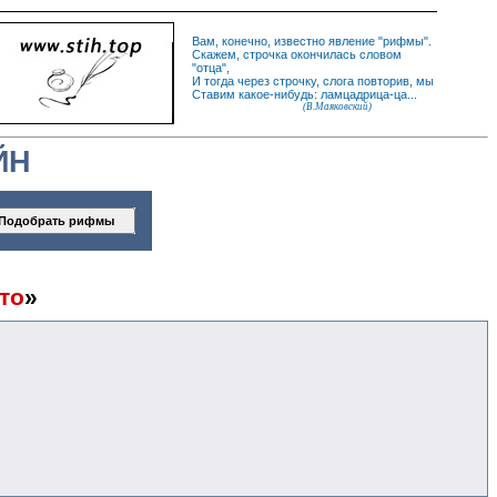
Вам, конечно, известно
явление
"
рифмы
".
Скажем,
строчка
окончилась словом
"
отца
",
И
тогда
через строчку, слога повторив, мы
Ставим какое-нибудь: ламцадрица-ца...
(В.Маяковский)
ЙН
то
»