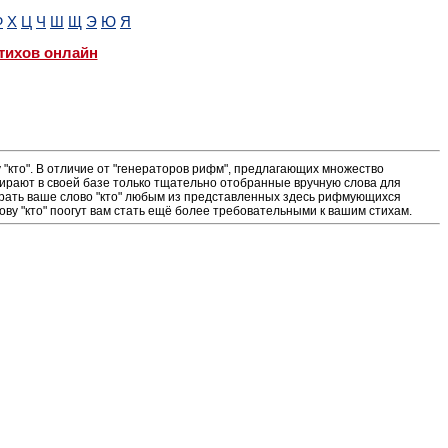
Ф
Х
Ц
Ч
Ш
Щ
Э
Ю
Я
тихов онлайн
"кто". В отличие от "генераторов рифм", предлагающих множество
ирают в своей базе только тщательно отобранные вручную слова для
грать ваше слово "кто" любым из представленных здесь рифмующихся
ову "кто" поогут вам стать ещё более требовательными к вашим стихам.