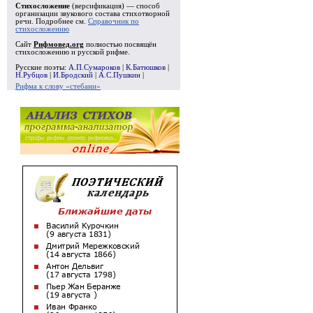
Стихосложение
(версификация) — способ
организации звукового состава стихотворной
речи. Подробнее см.
Справочник по
стихосложению
Сайт
Рифмовед.org
полностью посвящён
стихосложению и русской рифме.
Русские поэты:
А.П.Сумароков
|
К.Батюшков
|
Н.Рубцов
|
И.Бродский
|
А.С.Пушкин
|
Рифма к слову «стебани»