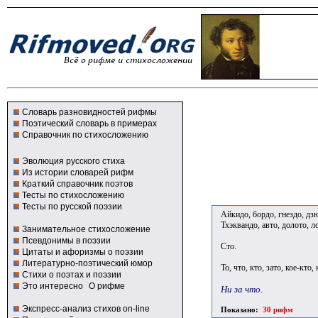
Словарь разновидностей рифмы
Поэтический словарь в примерах
Справочник по стихосложению
Эволюция русского стиха
Из истории словарей рифм
Краткий справочник поэтов
Тесты по стихосложению
Тесты по русской поэзии
Айкидо, бордо, гнездо, дз
Тхэквандо, авто, долото, л
Занимательное стихосложение
Псевдонимы в поэзии
Сто.
Цитаты и афоризмы о поэзии
Литературно-поэтический юмор
То, что, кто, зато, кое-кто,
Стихи о поэтах и поэзии
Это интересно
О рифме
Ни за что.
Экспресс-анализ стихов on-line
Показано:
30 рифм