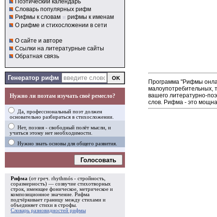
Поэтический календарь
Словарь популярных рифм
Рифмы к словам
и
рифмы к именам
О рифме и стихосложении в сети
О сайте и авторе
Ссылки на литературные сайты
Обратная связь
Генератор рифм
Программа "Рифмы онлай
малоупотребительных, т
вашего литературно-поэ
Нужно ли поэтам изучать своё ремесло?
слов. Рифма - это мощна
Да, профессиональный поэт должен
основательно разбираться в стихосложении.
Нет, поэзия - свободный полёт мысли, и
учиться этому нет необходимости.
Нужно знать основы для общего развития.
Голосовать
Рифма
(от греч. rhythmós - стройность,
соразмерность) — созвучие стихотворных
строк, имеющее фоническое, метрическое и
композиционное значение.
Рифма
подчёркивает границу между стихами и
объединяет стихи в
строфы
.
Словарь разновидностей рифмы