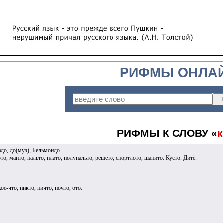
РИФМЫ ОНЛА
РИФМЫ К СЛОВУ «
к
юдо, до(муз), Бельмондо.
ото, манто, пальто, плато, полупальто, решето, спортлото, шапито. Кусто. Дитё.
 кое-что, никто, ничто, почто, ото.