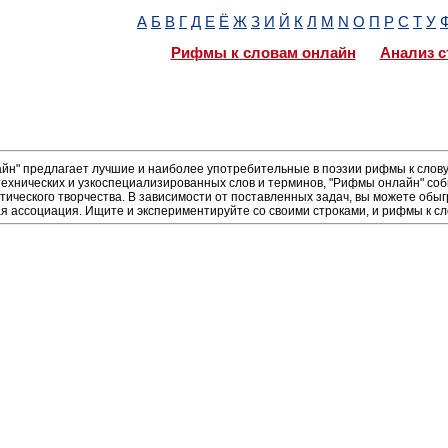
А
Б
В
Г
Д
Е
Ё
Ж
З
И
Й
К
Л
М
N
О
П
Р
С
Т
У
Рифмы к словам онлайн
Анализ с
н" предлагает лучшие и наиболее употребительные в поэзии рифмы к слову 
ехнических и узкоспециализированных слов и терминов, "Рифмы онлайн" соб
тического творчества. В зависимости от поставленных задач, вы можете обы
я ассоциация. Ищите и экспериментируйте со своими строками, и рифмы к сл