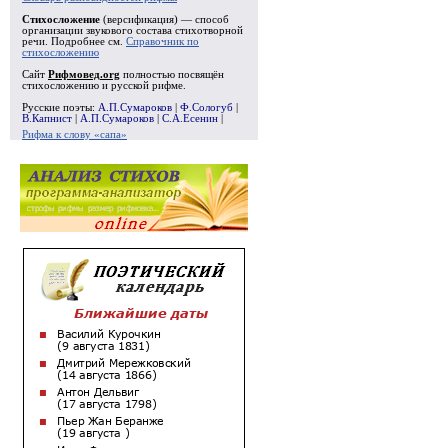
Стихосложение
(версификация) — способ
организации звукового состава стихотворной
речи. Подробнее см.
Справочник по
стихосложению
Сайт
Рифмовед.org
полностью посвящён
стихосложению и русской рифме.
Русские поэты:
А.П.Сумароков
|
Ф.Сологуб
|
В.Капнист
|
А.П.Сумароков
|
С.А.Есенин
|
Рифма к слову «сапа»