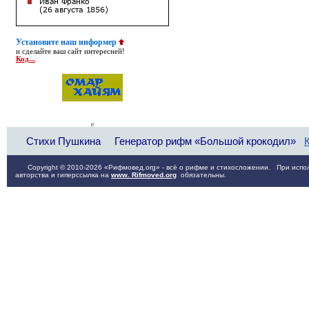
Установите наш информер
и сделайте ваш сайт интересней!
Код...
Стихи Пушкина
Генератор рифм «Большой крокодил»
Copyright © 2010-2026 «Рифмовед.org» - всё о рифме и стихосложении. При испол
авторства и гиперссылка на
www. Rifmoved.org
обязательны.