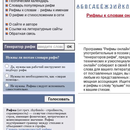
Поэтический календарь
Словарь популярных рифм
А
Б
В
Г
Д
Е
Ё
Ж
З
И
Й
К
Л
Рифмы к словам
и
рифмы к именам
Рифмы к словам он
О рифме и стихосложении в сети
О сайте и авторе
Ссылки на литературные сайты
Обратная связь
Генератор рифм
Программа "Рифмы онлайн"
употребительные в поэзии р
"генераторов рифм", пред
Нужны ли поэтам словари рифм?
технических и узкоспециал
онлайн" собирают в своей 
Да, нужны как рабочий инструмент по
слова для вашего литерату
подбору рифм.
от поставленных задач, вы 
Нужны по необходимости, как «скорая
любым из представленных 
помощь».
мощная ассоциация. Ищите 
и рифмы к слову "кузьме" 
Не нужны. Рифмы следует вспоминать
к вашим стихам.
самостоятельно.
Голосовать
Рифма
(от греч. rhythmós - стройность,
соразмерность) — созвучие стихотворных
строк, имеющее фоническое, метрическое и
композиционное значение.
Рифма
подчёркивает границу между стихами и
объединяет стихи в
строфы
.
Словарь разновидностей рифмы