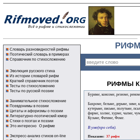
РИФМ
Словарь разновидностей рифмы
Поэтический словарь в примерах
Справочник по стихосложению
Эволюция русского стиха
Из истории словарей рифм
Краткий справочник поэтов
РИФМЫ К
Тесты по стихосложению
Тесты по русской поэзии
Буриме, консоме, резюме, реном
Занимательное стихосложение
Бахроме, бельме, дерьме, зиме, 
Псевдонимы в поэзии
кутерьме, письме, полутьме, псал
Цитаты и афоризмы о поэзии
фирме, холме, хурме, чалме, чу
Литературно-поэтический юмор
Кузьме, Фатиме, Фоме.
Стихи о поэтах и поэзии
Это интересно
О рифме
В уме(про себя).
Экспресс-анализ стихов on-line
Показано:
37 рифм