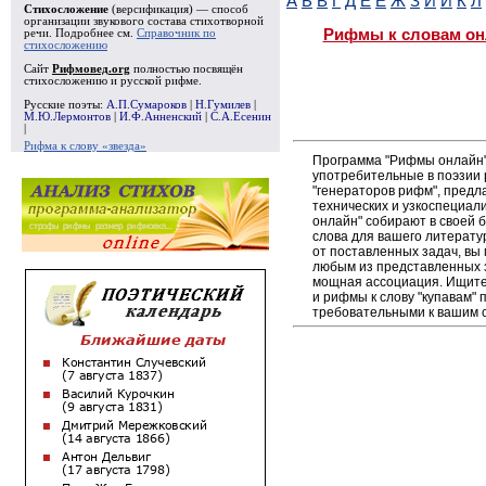
А
Б
В
Г
Д
Е
Ё
Ж
З
И
Й
К
Л
Стихосложение
(версификация) — способ
организации звукового состава стихотворной
Рифмы к словам он
речи. Подробнее см.
Справочник по
стихосложению
Сайт
Рифмовед.org
полностью посвящён
стихосложению и русской рифме.
Русские поэты:
А.П.Сумароков
|
Н.Гумилев
|
М.Ю.Лермонтов
|
И.Ф.Анненский
|
С.А.Есенин
|
Рифма к слову «звезда»
Программа "Рифмы онлайн"
употребительные в поэзии р
"генераторов рифм", пред
технических и узкоспециал
онлайн" собирают в своей 
слова для вашего литерату
от поставленных задач, вы
любым из представленных 
мощная ассоциация. Ищите 
и рифмы к слову "купавам" 
требовательными к вашим 