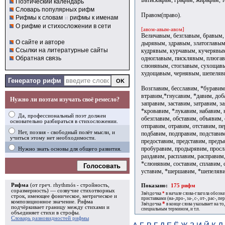
Поэтический календарь
Словарь популярных рифм
Правом(право).
Рифмы к словам
и
рифмы к именам
О рифме и стихосложении в сети
[авом-авым-авом]
Величавым, безглавым, бравым,
О сайте и авторе
дырявым, здравым, златоглавым
Ссылки на литературные сайты
кудрявым, курчавым, кучерявы
одноглавым, писклявым, плюга
Обратная связь
слюнявым, стоглавым, сухощавы
худощавым, чернявым, шепеляв
Генератор рифм
Возглавим, бесславим, *буравим
втравим,*гнусавим, *давим, доб
Нужно ли поэтам изучать своё ремесло?
заправим, заставим, затравим, з
*кровавим, *лукавим, набавим, 
Да, профессиональный поэт должен
обезглавим, обставим, объявим,
основательно разбираться в стихосложении.
отправим, отравим, отставим, пе
Нет, поэзия - свободный полёт мысли, и
подбавим, подправим, подставим
учиться этому нет необходимости.
предоставим, представим, предъ
пробуравим, продырявим, просл
Нужно знать основы для общего развития.
раздавим, расплавим, расправим,
*слюнявим, составим, сплавим, 
Голосовать
уставим, *шершавим, *шепеляви
Рифма
(от греч. rhythmós - стройность,
Показано:
175 рифм
соразмерность) — созвучие стихотворных
Звёздочка
*
в начале слова-глагола обозн
строк, имеющее фоническое, метрическое и
приставками (на-,про-, за-, с-, от-, рас-, пере
композиционное значение.
Рифма
*
Звёздочка
в конце слова указывает на то
подчёркивает границу между стихами и
специальным термином, и т.п.
объединяет стихи в
строфы
.
Словарь разновидностей рифмы