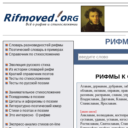
РИФМ
Словарь разновидностей рифмы
Поэтический словарь в примерах
Справочник по стихосложению
Эволюция русского стиха
Из истории словарей рифм
Краткий справочник поэтов
РИФМЫ К 
Тесты по стихосложению
Тесты по русской поэзии
Агавам, державам, дубравам, заб
облавам, октавам, оправам, орав
Занимательное стихосложение
раззявам, расправам, славам, уп
Псевдонимы в поэзии
Владиславам, Даугавам, Клавам,
Цитаты и афоризмы о поэзии
Станиславам, Ярославам.
Литературно-поэтический юмор
Стихи о поэтах и поэзии
[авам-авом]
Анклавам, волкодавам, костоправ
Это интересно
О рифме
суставам, удавам, уставам, юго
Ростиславам, Святославам, Стан
Экспресс-анализ стихов on-line
Батискафам, графам, жирафам, 