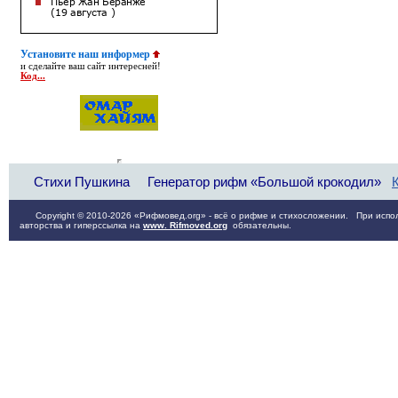
Установите наш информер
и сделайте ваш сайт интересней!
Код...
Стихи Пушкина
Генератор рифм «Большой крокодил»
Copyright © 2010-2026 «Рифмовед.org» - всё о рифме и стихосложении. При испол
авторства и гиперссылка на
www. Rifmoved.org
обязательны.