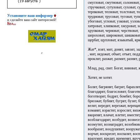
смугловат, смутноват, солоноват, 
стручковат, сутуловат, суховат, с
терпковат, тесноват, толстоват, т
Установите наш информер
трудноват, трусоват, туговат, туп
и сделайте ваш сайт интересней!
убоговат, угловат, узковат, узлов
Код...
хитроват, хлипковат, хмуроват, х
хрупковат, черноват, черствоват,
шероховат, широковат, шишковат
щербат, щупловат, языкатый, ярк
Жат*, взят, мят, донят, завзят, за
, мят, недожат, объят, отъят, под
проклят, разжат, размят, разнят, р
Млад, рад, свят. Богат, виноват, 
Хотят, не хотят.
Болят, багрянят, багрят, барахлят, басят, бдят, белят, бередят, благоволят, благодарят, благословят, благотворят, блажат, бледнят, блестят, блудят, боготворят, бодрят, бомбят, бороздят, боронят, бранят, бременят, бренчат, брюзжат, бубнят, бугрят, бузят, бурлят, бурчат, бурят, бутят, ввинтят, вдолбят, велят, вередят, верезжат, верещат, вершат, веселят, взбодрят, взгромоздят, взлетят, взманят, взрастят, взрослят, визжат, винтят, винят, висят, вклинят, включат, вкоренят, влачат, влетят, вместят, внедрят, внушат, водворят, водрузят, возблагодарят, возбудят, возвеселят, возвестят, возвратят, воззрят, возместят, возмутят, вознаградят, возобновят, возомнят, возразят, возродят, вомчат, вонзят, вообразят, воодушевят, вооружат, воплотят, вопят, ворожат, ворошат, ворсят, ворчат, воскресят, воспалят, воспарят, воспламенят, воссоединят, восхитят, вразумят, вредят, временят, вручат, вскипятят, вскружат, всполошат, вспылят, всучат, втеснят, галдят, гвоздят, гласят, глупят, глушат, глядят, гневят, гноят, гнусят, говорят, голосят, голубят, гомонят, городят, горчат, горят, горячат, гостят, гранят, графят, гремят, грешат, грозят, громоздят, громят, грубят, грустят, грязнят, гудят, густят, двоят, дерзят, дешевят, дивят, длят, доглядят, долбят, долетят, дорожат, досадят(досада), досидят, доят, дребезжат, дрожат, дудят, дурят, дымят, егозят, едят, ерошат, ерундят, ершат, животворят, живят, жужжат, журчат, журят, забранят, забурлят, заверещат, завершат, завизжат, завопят, заворожат, заворчат, загалдят, заговорят, загомонят, загородят, загорят, заградят, загремят, загромоздят, загрустят, задурят, задымят, заживят, зажужжат, зажурчат, зажурят, зазвенят, зазвонят, зазвучат, заземлят, зазубрят, закабалят, закадрят, закалят, заклеймят, заключат, закоптят, закосят, закрепостят, закричат, закружат, закутят, залетят, залоснят, залучат, заманят, замельтешат, заместят, замолчат, заморят, замутят, запищат, заполонят, запорошат, запретят, запрудят, запылят, запыхтят, заразят, зарастят, зародят, зарычат, зарябят, засвистят, засидят, заскулят, засластят, заслонят, засолят, засорят, заспят, засрамят, застолбят, застучат, застыдят, затаят, затворят, затемнят, затеснят, затмят, затомят, заторчат(сленг), заточат(заточение), затрубят, затруднят, заурчат, захандрят, захламят, захрапят, захрипят, зачадят, зачастят, зачехлят, зашалят, зашипят, зашумят, зашуршат, защемят, защитят, заюлят, звенят, звонят, звучат, зеленят, злоупотребят, злят, знобят, золотят, зрят, зубрят, зудят, зуммерят, избороздят, известят, извратят, изнурят, изобличат, изобразят, изощрят, изрешетят, изумят, изъязвят, изъяснят, исказят, исключат, исколесят, искоренят, искрят, искусят, испарят, испепелят, испещрят, истомят, истощат, истребят, кадят, казнят, каймят, калят, кипят, кипятят, кислят, кишат, клеймят, клубят, когтят, колесят, копнят, копошат, коптят, корпят, корят, костят, кренят, кричат, кровоточат, кропят, кроят, круглят, крушат, кряхтят, кутят, лебезят, леденят, лежат, летят, лицезрят, лишат, ловчат, лучат, льстят, манят, мастерят, матерят, мельтешат, мельчат, мертвят, мнят, молодят, молчат, моросят, морят, мостят, мстят, мудрят, мурчат, мутят, мчат, мычат, навестят, наводнят, наворожат, навострят, навредят, наглупят, наговорят, нагородят, наградят, нагрешат, нагромоздят, нагрубят, надерзят, надивят, надоедят, надурят, надымят, наживят, назвонят, накалят, наклонят, накоптят, накренят, накричат, належат, налетят, намастят, наморят, намудрят, намутят, наплодят, наплотят, напоят, напылят, нарастят, народят, нарядят, насвистят, насидят, насладят, наслоят, насмешат, насолят, насорят, насочинят, наспят, настоят, настропалят, настрочат, настучат, насулят, натворят, наторят, нахамят, нахохлят, начадят, начудят, нашалят, нашалят, нашумят, недоспят, норовят, нудят, обагрят, обвинят, обводнят, обворожат, обгорят, обдурят, обзвонят, облачат, облегчат, облетят, обличат, облокотят, облучат, обмелят, обнажат, обновят, обобщат, обобществят, обогатят, обоготворят, ободрят, обожествят, обозлят, обольстят, оборонят, оборотят, обострят, обратят, обручат, обсеменят, обсидят, обстоят, обстучат, обузят, обхитрят, объединят, объяснят, огласят, оглупят, оглядят, оговорят, оголят, огорчат, оградят, огранят, огрубят, одолжат, одухотворят, одушевят, ожеребят, оживотворят, оживят, озарят, оздоровят, озеленят, озлят, ознобят, озолотят, околесят, окорят, окрестят, окропят, окружат, окрылят, окучат, оледенят, олицетворят, омертвят, омолодят, омрачат, опалят, опередят, оперят, оплодотворят, оповестят, ополчат, опорожнят, опошлят, опоят, о