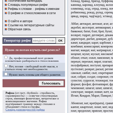
Поэтический календарь
блокад, бравад, бригад, буффонад
канонад, каронад, клоунад, колон
Словарь популярных рифм
олимпиад, осад, отрад, плеяд, по
Рифмы к словам
и
рифмы к именам
робинзонад, рокад, рулад, серенад
О рифме и стихосложении в сети
цикад, шарад, чад(чадо), эстакад.
О сайте и авторе
Аббат, автократ, автомат, агат, аг
Ссылки на литературные сайты
акробат, акселерат, антиквариат, а
Обратная связь
банкомат, батат, блат, брат, була
возврат, гидрат, дегенерат, декан
директорат, дисбат, домкрат, дубли
Генератор рифм
канат, кандидат, карат, карбонат, 
комбинат, комиссариат, компромат
Нужно ли поэтам изучать своё ремесло?
магнат, мандат, мат, матриархат,
меценат, мулат, мускат, мясокомби
обхват, откат, охват, пансионат, п
Да, профессиональный поэт должен
основательно разбираться в стихосложении.
перекат, перехват, пират, плагиат
полуфабрикат, постулат, препарат
Нет, поэзия - свободный полёт мысли, и
пустосвят, разврат, раскат, регене
учиться этому нет необходимости.
самокат, санбат, сват, секретариат
Нужно знать основы для общего развития.
скат, собрат, солдат, сопромат, ст
супостат, суррогат, технократ, то
Голосовать
формат, фосфат, фотоаппарат, фре
чемпионат, шпагат, шпат, шпигат,
электорат, эмират, юннат, ватт, к
Рифма
(от греч. rhythmós - стройность,
Игнат, Кондрат, Марат, Панкрат,
соразмерность) — созвучие стихотворных
строк, имеющее фоническое, метрическое и
композиционное значение.
Рифма
Абонплат, ват, врат(врата), гранат
подчёркивает границу между стихами и
кантат, квартплат, лопат, мят, нед
объединяет стихи в
строфы
.
Словарь разновидностей рифмы
плат, предоплат, приплат, простат,