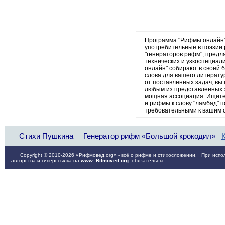
Программа "Рифмы онлайн"
употребительные в поэзии 
"генераторов рифм", пред
технических и узкоспециал
онлайн" собирают в своей 
слова для вашего литерату
от поставленных задач, вы
любым из представленных 
мощная ассоциация. Ищите 
и рифмы к слову "ламбад" п
требовательными к вашим 
Стихи Пушкина
Генератор рифм «Большой крокодил»
Copyright © 2010-2026 «Рифмовед.org» - всё о рифме и стихосложении. При испол
авторства и гиперссылка на
www. Rifmoved.org
обязательны.