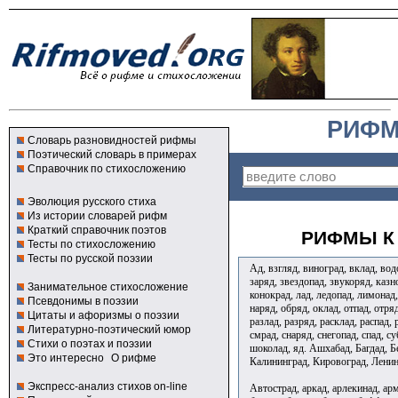
РИФМ
Словарь разновидностей рифмы
Поэтический словарь в примерах
Справочник по стихосложению
Эволюция русского стиха
Из истории словарей рифм
Краткий справочник поэтов
РИФМЫ К 
Тесты по стихосложению
Тесты по русской поэзии
Ад, взгляд, виноград, вклад, водо
заряд, звездопад, звукоряд, казн
Занимательное стихосложение
конокрад, лад, ледопад, лимонад
Псевдонимы в поэзии
наряд, обряд, оклад, отпад, отря
Цитаты и афоризмы о поэзии
разлад, разряд, расклад, распад, 
Литературно-поэтический юмор
смрад, снаряд, снегопад, спад, су
Стихи о поэтах и поэзии
шоколад, яд. Ашхабад, Багдад, Б
Это интересно
О рифме
Калининград, Кировоград, Ленин
Экспресс-анализ стихов on-line
Автострад, аркад, арлекинад, арм