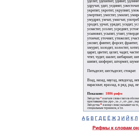
Пятьдесят, шестьдесят, стократ.
Взад, назад, наугад, невдогад, не
нарасхват, вразлад, в ряд, рад, не
Показано:
1886 рифм
Звёздочка
*
в начале слова-глагола обозн
приставками (на-,про-, за-, с-, от-, рас-, пере
*
Звёздочка
в конце слова указывает на то
специальным термином, и т.п.
А
Б
В
Г
Д
Е
Ё
Ж
З
И
Й
К
Л
Рифмы к словам он