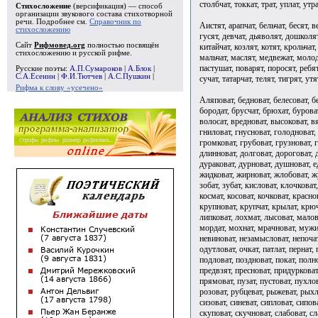
столбчат, токкат, трат, уплат, утра
Стихосложение
(версификация) — способ
организации звукового состава стихотворной
речи. Подробнее см.
Справочник по
Аистят, арапчат, бельчат, бесят, 
стихосложению
гусят, девчат, дьяволят, дошколят
Сайт
Рифмовед.org
полностью посвящён
китайчат, козлят, котят, крольчат
стихосложению и русской рифме.
мальчат, маслят, медвежат, молод
пастушат, поварят, поросят, ребят
Русские поэты:
А.П.Сумароков
|
А.Блок
|
С.А.Есенин
|
Ф.И.Тютчев
|
А.С.Пушкин
|
сучат, татарчат, телят, тигрят, ут
Рифма к слову «усечено»
Аляповат, бедноват, белесоват, бе
бородат, брусчат, брюхат, бурова
волосат, вредноват, высоковат, вя
гниловат, гнусноват, голодноват, 
громковат, грубоват, грузноват, г
длинноват, долговат, дороговат, 
дураковат, дурноват, душноват, е
жидковат, жирноват, жлобоват, жу
зобат, зубат, кисловат, клочковат
космат, косоват, кочковат, красно
крупноват, крупчат, крылат, крюч
липковат, лохмат, лысоват, мало
мордат, мохнат, мрачноват, мужик
невиноват, незамысловат, непочат,
одутловат, очкат, патлат, пернат,
подловат, поздноват, покат, полно
предвзят, пресноват, придурковат
прямоват, пузат, пустоват, пухлов
розоват, рубцеват, рыжеват, рыхло
сизоват, синеват, сипловат, сипов
скуповат, скучноват, слабоват, сл