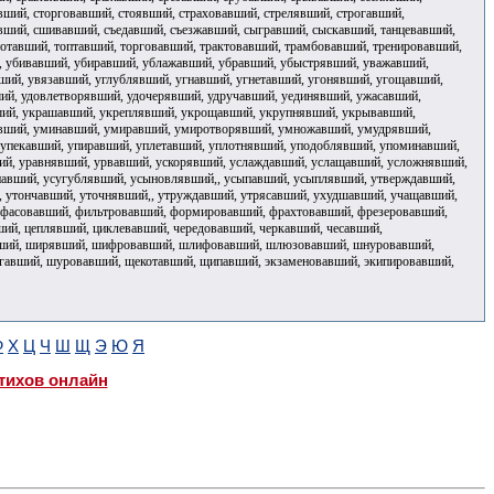
Ф
Х
Ц
Ч
Ш
Щ
Э
Ю
Я
тихов онлайн