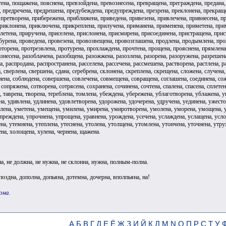
тена, пощажена, пояснена, превзойдена, превознесена, превращена, преграждена, предана
, предречена, предрешена, предубеждена, предупреждена, презрена, преклонена, прекращ
 претворена, прибережена, приближена, приведена, привезена, привлечена, привнесена, п
риклонена, приключена, прикреплена, прилучена, приманена, применена, приметена, при
плетена, приручена, приселена, прислонена, присмирена, присоединена, пристращена, при
бурена, проведена, провезена, провозвещена, провозглашена, продлена, продымлена, прож
торена, протрезвлена, протурена, прохлаждена, прочтена, прощена, прояснена, прямлена, 
знесена, разоблачена, разобщена, разожжена, разозлена, разорена, разоружена, разрешена
, распродана, распространена, расселена, рассечена, рассмешена, растворена, растлена, 
а, сверлена, свершена, сдана, серебрена, склонена, скреплена, скрещена, сложена, случен
нена, соблюдена, совершена, совлечена, совмещена, совращена, соглашена, соединена, со
сопряжена, сотворена, сотрясена, сохранена, сочинена, сочтена, спалена, спасена, сплетена
, таврена, творена, тереблена, томлена, убеждена, убережена, ублаготворена, ублажена, у
на, удивлена, удлинена, удовлетворена, удорожена, удочерена, удручена, уединена, ужест
ена, уметена, умещена, умилена, умирена, умиротворена, умолена, уморена, умощена, уму
упреждена, упрочнена, упрощена, уравнена, урождена, усечена, услаждена, услащена, усл
на, утемнена, утеплена, утеснена, утолена, утолщена, утомлена, утончена, уточнена, утр
на, холощена, хулена, чернена, щажена.
а, не должна, не нужна, не склонна, нужна, полным-полна.
опоздна, дополна, допьяна, дотемна, дочерна, вполпьяна, на!
она.
А
Б
В
Г
Д
Е
Ё
Ж
З
И
Й
К
Л
М
N
О
П
Р
С
Т
У