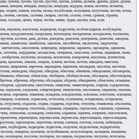
одна, грешна, грозна, грузна, грустна, грязна, длинна, должна, дрянна, дурна, душна,
важна, неверна, невидна, невкусна, невредна, недурна, нежна, неземна, незнатна,
дна, озорна, плавна, плотна, полна, полубольна, полупьяна, полутемна, постна, потна,
на, смачна, смешна, склонна, смирна, смутна, солона, сочна, срамна, странна,
льна, холодна, ценна, черна, честна, чинна, чудна, шумна, юна, ясна.
сена, внушена, вовлечена, водворена, водружена, возблагодарена, возбуждена,
онзена, воодушевлена, вооружена, воплощена, воскрешена, воскрылена, воспалена,
ручена, вселена, дана, делена, доведена, довезена, довершена, донесена, заведена,
жжена, заживлена, закабалена, закалена, заклеймена, заключена, закреплена,
, запечатлена, заполонена, запрещена, запряжена, заражена, зарождена, заряжена,
на, заточена, затруднена, захламлена, зачернена, зачехлена, зачтена, защищена, звана,
, изобретена, изумлена, искажена, исключена, искоренена, искушена, испепелена,
щена, кроплена, лишена, лощена, лужена, мелена, метена, наведена, навезена,
поена, напряжена, наречена, нарождена, наряжена, насаждена, населена, насечена,
еточна, низведена, обагрена, обведена, обвезена, обвинена, обворожена, обговорена,
, обнажена, обнесена, обновлена, обобщена, обобществлена, обогащена, обоготворена,
ретена, обречена, обручена, обсуждена, обурена, объединена, объяснена, оглашена,
ухотворена, одушевлена, ожесточена, оживлена, оживотворена, озарена, оздоровлена,
ена, окрылена, оледенена, олицетворена, омертвлена, омоложена, омрачена, опалена,
еснена, опрощена, опьянена, осаждена, осведомлена, освежена, осветлена, освещена,
снащена, оснежена, осрамлена, остеклена, остепенена, остервенена, остережена,
а, отгружена, отдалена, отдана, отдарена, отделена, отеплена, отживлена, отклонена,
ожжена, отомщена, отплетена, отражена, отращена, отрезвлена, отрешена, отряжена,
ягчена, отяжелена, охлаждена, охмелена, охранена, оценена, очернена, ошеломлена,
переметена, перемещена, перенаселена, перенесена, переоснащена, переохлаждена,
еучтена, перехитрена, перечтена, печена, пленена, плетена, плоена, побеждена,
дана, подбодрена, подведена, подвезена, поделена, подключена, подкреплена,
, позлена, покорена, полонена, полуобнажена, полуосвещена, польщена, поманена,
а, посвящена, поселена, посещена, послащена, посрамлена, посулена, потеснена,