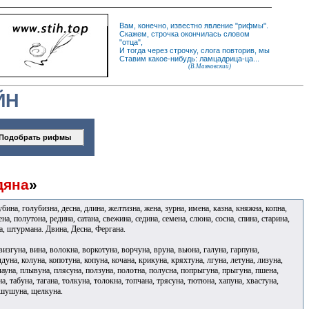
Вам, конечно, известно
явление
"
рифмы
".
Скажем,
строчка
окончилась словом
"
отца
",
И
тогда
через строчку, слога повторив, мы
Ставим какое-нибудь: ламцадрица-ца...
(В.Маяковский)
ЙН
дяна
»
убина, голубизна, десна, длина, желтизна, жена, зурна, имена, казна, княжна, копна,
а, полутона, редина, сатана, свежина, седина, семена, слюна, сосна, спина, старина,
на, штурмана. Двина, Десна, Фергана.
визгуна, вина, волокна, воркотуна, ворчуна, вруна, вьюна, галуна, гарпуна,
лдуна, колуна, копотуна, копуна, кочана, крикуна, кряхтуна, лгуна, летуна, лизуна,
плауна, плывуна, плясуна, ползуна, полотна, полусна, попрыгуна, прыгуна, пшена,
на, табуна, тагана, толкуна, толокна, топчана, трясуна, тютюна, хапуна, хвастуна,
, шушуна, щелкуна.