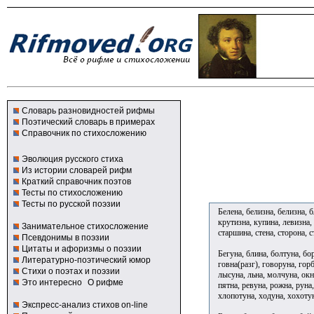
Словарь разновидностей рифмы
Поэтический словарь в примерах
Справочник по стихосложению
Эволюция русского стиха
Из истории словарей рифм
Краткий справочник поэтов
Тесты по стихосложению
Тесты по русской поэзии
Белена, белизна, белизна, б
крутизна, купина, левизна,
Занимательное стихосложение
старшина, стена, сторона, 
Псевдонимы в поэзии
Цитаты и афоризмы о поэзии
Бегуна, блина, болтуна, бо
Литературно-поэтический юмор
говна(разг), говоруна, горб
Стихи о поэтах и поэзии
лысуна, льна, молчуна, окн
Это интересно
О рифме
пятна, ревуна, рожна, руна,
хлопотуна, ходуна, хохоту
Экспресс-анализ стихов on-line