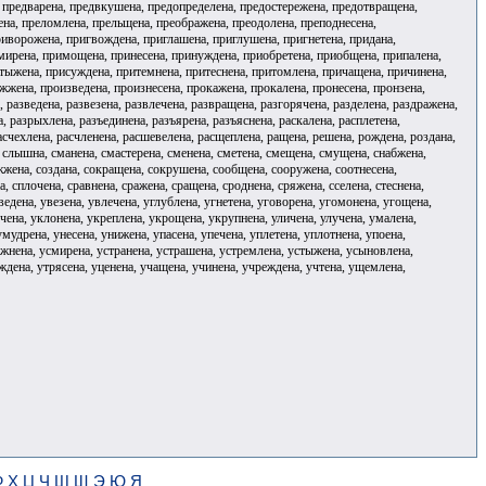
, предварена, предвкушена, предопределена, предостережена, предотвращена,
ена, преломлена, прельщена, преображена, преодолена, преподнесена,
риворожена, пригвождена, приглашена, приглушена, пригнетена, придана,
мирена, примощена, принесена, принуждена, приобретена, приобщена, припалена,
стыжена, присуждена, притемнена, притеснена, притомлена, причащена, причинена,
жена, произведена, произнесена, прокажена, прокалена, пронесена, пронзена,
разведена, развезена, развлечена, развращена, разгорячена, разделена, раздражена,
, разрыхлена, разъединена, разъярена, разъяснена, раскалена, расплетена,
расчехлена, расчленена, расшевелена, расщеплена, ращена, решена, рождена, роздана,
а, слышна, сманена, смастерена, сменена, сметена, смещена, смущена, снабжена,
жжена, создана, сокращена, сокрушена, сообщена, сооружена, соотнесена,
, сплочена, сравнена, сражена, сращена, сроднена, сряжена, сселена, стеснена,
ведена, увезена, увлечена, углублена, угнетена, уговорена, угомонена, угощена,
очена, уклонена, укреплена, укрощена, укрупнена, уличена, улучена, умалена,
дрена, унесена, унижена, упасена, упечена, уплетена, уплотнена, упоена,
ожнена, усмирена, устранена, устрашена, устремлена, устыжена, усыновлена,
уждена, утрясена, уценена, учащена, учинена, учреждена, учтена, ущемлена,
Ф
Х
Ц
Ч
Ш
Щ
Э
Ю
Я