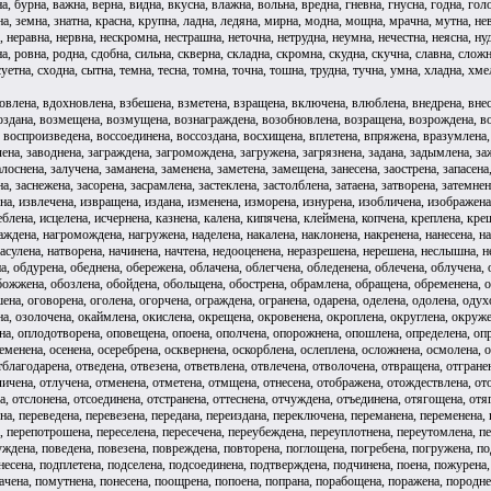
а, бурна, важна, верна, видна, вкусна, влажна, вольна, вредна, гневна, гнусна, годна, гол
на, земна, знатна, красна, крупна, ладна, ледяна, мирна, модна, мощна, мрачна, мутна, не
, неравна, нервна, нескромна, нестрашна, неточна, нетрудна, неумна, нечестна, неясна, ну
а, ровна, родна, сдобна, сильна, скверна, складна, скромна, скудна, скучна, славна, слож
уетна, сходна, сытна, темна, тесна, томна, точна, тошна, трудна, тучна, умна, хладна, хме
ловлена, вдохновлена, взбешена, взметена, взращена, включена, влюблена, внедрена, вне
оздана, возмещена, возмущена, вознаграждена, возобновлена, возращена, возрождена, в
воспроизведена, воссоединена, воссоздана, восхищена, вплетена, впряжена, вразумлена, в
чена, заводнена, заграждена, загромождена, загружена, загрязнена, задана, задымлена, за
лоснена, залучена, заманена, заменена, заметена, замещена, занесена, заострена, запасена
на, заснежена, засорена, засрамлена, застеклена, застолблена, затаена, затворена, затемне
на, извлечена, извращена, издана, изменена, изморена, изнурена, изобличена, изображена
блена, исцелена, исчернена, казнена, калена, кипячена, клеймена, копчена, креплена, кре
аждена, нагромождена, нагружена, наделена, накалена, наклонена, накренена, нанесена, на
асулена, натворена, начинена, начтена, недооценена, неразрешена, нерешена, неслышна, н
а, обдурена, обеднена, обережена, облачена, облегчена, обледенена, облечена, облучена
ожжена, обозлена, обойдена, обольщена, обострена, обрамлена, обращена, обременена, об
ена, оговорена, оголена, огорчена, ограждена, огранена, одарена, оделена, одолена, од
на, озолочена, окаймлена, окислена, окрещена, окровенена, окроплена, округлена, окруж
на, оплодотворена, оповещена, опоена, ополчена, опорожнена, опошлена, определена, опр
менена, осенена, осеребрена, осквернена, оскорблена, ослеплена, осложнена, осмолена, о
благодарена, отведена, отвезена, ответвлена, отвлечена, отволочена, отвращена, отгранен
ичена, отлучена, отменена, отметена, отмщена, отнесена, отображена, отождествлена, от
на, отслонена, отсоединена, отстранена, оттеснена, отчуждена, отъединена, отягощена, от
, переведена, перевезена, передана, переиздана, переключена, переманена, переменена, 
 перепотрошена, переселена, пересечена, переубеждена, переуплотнена, переутомлена, пер
ждена, поведена, повезена, повреждена, повторена, поглощена, погребена, погружена, по
несена, подплетена, подселена, подсоединена, подтверждена, подчинена, поена, пожурена
чена, помутнена, понесена, поощрена, попоена, попрана, порабощена, поражена, породнен