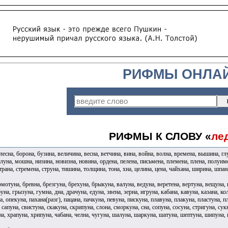
РИФМЫ ОНЛА
РИФМЫ К СЛОВУ «
ле
лесна, борона, бузина, величина, весна, ветчина, вина, война, волна, времена, вышина, гл
 луна, мошна, низина, новизна, новина, ордена, пелена, письмена, племена, плена, полуимен
страна, стремена, струна, тишина, толщина, тона, хна, целина, цена, чайхана, ширина, шпа
рмотуна, бревна, брезгуна, брехуна, брыкуна, валуна, ведуна, веретена, вертуна, вещуна, 
уна, грызуна, гумна, дна, драчуна, едуна, звена, зерна, игруна, кабана, кавуна, казана, ко
а, опекуна, пахана(разг), пацана, пачкуна, певуна, пискуна, плавуна, плакуна, пластуна, 
 сапуна, свистуна, скакуна, скрипуна, слона, сморкуна, сна, сопуна, сосуна, стригуна, сук
на, храпуна, хрипуна, чабана, челна, чугуна, шалуна, шаркуна, шатуна, шептуна, шипуна