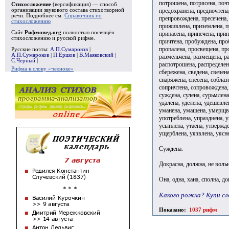
потрошена, потрясена, поч
Стихосложение
(версификация) — способ
предохранена, предпочтена
организации звукового состава стихотворной
речи. Подробнее см.
Справочник по
препровождена, пресечена,
стихосложению
приживлена, приземлена, п
Сайт
Рифмовед.org
полностью посвящён
припасена, припечена, при
стихосложению и русской рифме.
причтена, пробуждена, про
пропалена, просвещена, про
Русские поэты:
А.П.Сумароков
|
А.П.Сумароков
|
П.Ершов
|
В.Маяковский
|
размельчена, размещена, ра
С.Черный
|
распотрошена, распределена
Рифма к слову «челноке»
сбережена, сведена, свезен
снаряжена, снесена, соблаз
сопричтена, сопровождена, 
суждена, сулена, сурьмлена
удалена, уделена, удешевле
уманена, умащена, умерщвл
употреблена, упразднена, 
усыплена, утаена, утвержде
ущерблена, уязвлена, уясне
Суждена.
Докрасна, должна, не вольн
Она, одна, хана, сполна, д
Какого рожна? Купи сл
Показано:
1037 рифм