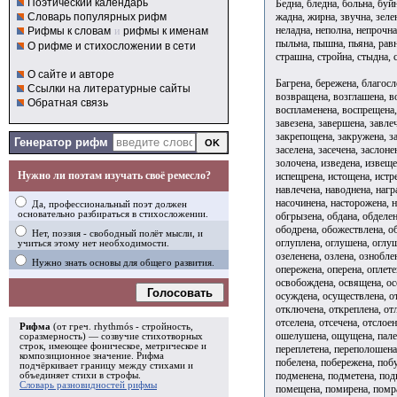
Поэтический календарь
Бедна, бледна, больна, буйн
жадна, жирна, звучна, зеле
Словарь популярных рифм
неладна, неполна, непрочна
Рифмы к словам
и
рифмы к именам
пыльна, пышна, пьяна, равн
О рифме и стихосложении в сети
страшна, стройна, стыдна, с
О сайте и авторе
Багрена, бережена, благос
Ссылки на литературные сайты
возвращена, возглашена, в
Обратная связь
воспламенена, воспрещена, 
завезена, завершена, завле
закрепощена, закружена, за
Генератор рифм
заселена, засечена, заслоне
золочена, изведена, извеще
Нужно ли поэтам изучать своё ремесло?
испещрена, истощена, истре
навлечена, наводнена, нагр
насочинена, насторожена, н
Да, профессиональный поэт должен
основательно разбираться в стихосложении.
обгрызена, обдана, обделен
ободрена, обожествлена, об
Нет, поэзия - свободный полёт мысли, и
оглуплена, оглушена, оглуш
учиться этому нет необходимости.
озеленена, озлена, ознобле
Нужно знать основы для общего развития.
опережена, оперена, оплете
освобождена, освящена, осе
Голосовать
осуждена, осуществлена, от
отключена, откреплена, отл
отселена, отсечена, отслое
Рифма
(от греч. rhythmós - стройность,
ошелушена, ощущена, палена
соразмерность) — созвучие стихотворных
строк, имеющее фоническое, метрическое и
переплетена, переполошена,
композиционное значение.
Рифма
побелена, побережена, побу
подчёркивает границу между стихами и
подменена, подметена, под
объединяет стихи в
строфы
.
Словарь разновидностей рифмы
помещена, помирена, помра