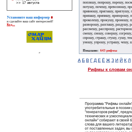
попляшу, попрошу, порешу, посм
потушу, почешу, превозношу, пр
привношу, приглашу, приглушу, 
припашу, припишу, припорошу, п
Установите наш информер
проколешу, прокушу, проношу, п
и сделайте ваш сайт интересней!
разворошу, разглашу, раздушу, р
Код...
рассмешу, расспрошу, растормошу
смешу, сношу, совершу, согрешу,
спрошу, страшу, стушу, сушу, те
уношу, упрошу, устрашу, чешу, 
Показано:
643 рифмы
А
Б
В
Г
Д
Е
Ё
Ж
З
И
Й
К
Л
Рифмы к словам он
Программа "Рифмы онлайн"
употребительные в поэзии р
"генераторов рифм", пред
технических и узкоспециал
онлайн" собирают в своей 
слова для вашего литерату
от поставленных задач, вы