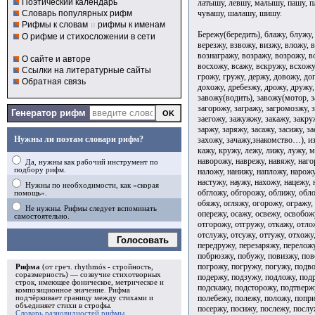
Поэтический календарь
латышу, левшу, малышу, пашу, п
чувашу, шалашу, шишу.
Словарь популярных рифм
Рифмы к словам
и
рифмы к именам
Бережу(бередить), блажу, блужу,
О рифме и стихосложении в сети
верезжу, взвожу, визжу, вложу, 
вознагражу, возражу, возрожу, 
О сайте и авторе
восхожу, всажу, вскружу, всхожу
Ссылки на литературные сайты
грожу, гружу, держу, довожу, до
Обратная связь
дохожу, дребезжу, дрожу, дружу,
завожу(водить), завожу(мотор, з
загорожу, загражу, загромозжу, з
Генератор рифм
заегожу, зажужжу, закажу, закру
заржу, заряжу, засажу, засижу, з
Нужны ли поэтам словари рифм?
захожу, зачажу,знакомство…), из
кажу, кружу, лежу, лижу, лужу, 
наворожу, наврежу, навяжу, наго
Да, нужны как рабочий инструмент по
подбору рифм.
наложу, нанижу, напложу, нарожу
настужу, наужу, нахожу, нацежу,
Нужны по необходимости, как «скорая
обгложу, обгорожу, оближу, обло
помощь».
обяжу, огляжу, огорожу, огражу,
Не нужны. Рифмы следует вспоминать
опережу, осажу, освежу, освобож
самостоятельно.
отгорожу, отгружу, откажу, отло
отслужу, отсужу, оттужу, отхожу
Голосовать
передружу, перезаряжу, переложу
побрюзжу, побужу, повизжу, пов
погрожу, погружу, погужу, подв
Рифма
(от греч. rhythmós - стройность,
соразмерность) — созвучие стихотворных
подержу, подзужу, подложу, под
строк, имеющее фоническое, метрическое и
подскажу, подсторожу, подтверж
композиционное значение.
Рифма
полебежу, полежу, положу, попри
подчёркивает границу между стихами и
объединяет стихи в
строфы
.
посержу, посижу, послежу, послу
Словарь разновидностей рифмы