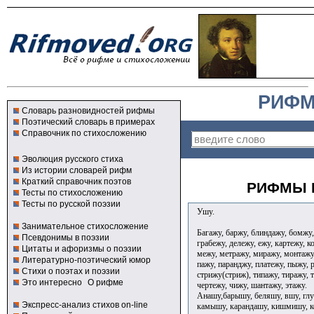
РИФМ
Словарь разновидностей рифмы
Поэтический словарь в примерах
Справочник по стихосложению
Эволюция русского стиха
Из истории словарей рифм
Краткий справочник поэтов
РИФМЫ К
Тесты по стихосложению
Тесты по русской поэзии
Ушу.
Занимательное стихосложение
Багажу, баржу, блиндажу, бомжу,
Псевдонимы в поэзии
грабежу, дележу, ежу, картежу, 
Цитаты и афоризмы о поэзии
межу, метражу, миражу, монтажу
Литературно-поэтический юмор
пажу, паранджу, платежу, пыжу, р
Стихи о поэтах и поэзии
стрижу(стриж), типажу, тиражу, 
Это интересно
О рифме
чертежу, чижу, шантажу, этажу.
Анашу,барышу, беляшу, вшу, глу
Экспресс-анализ стихов on-line
камышу, карандашу, кишмишу, к