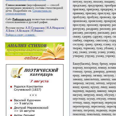
потужу, поужу, похожу, пощажу,
предскажу, предупрежу, преобра
Стихосложение
(версификация) — способ
организации звукового состава стихотворной
пригляжу, пригрожу, придержу, 
речи. Подробнее см.
Справочник по
принижу, присажу, прислужу, пр
стихосложению
проблужу, пробужу, провожу, пр
Сайт
Рифмовед.org
полностью посвящён
произвожу, происхожу, прокружу
стихосложению и русской рифме.
прослужу, прохожу, процежу, раз
Русские поэты:
А.П.Сумароков
|
Н.А.Некрасов
|
разгружу, раздражу, разложу, ра
А.Блок
|
А.Кольцов
|
Н.Языков
|
рассажу, рассержу, расскажу, рас
Рифма к слову «славен»
свяжу, сдержу, сдружу, сержу, си
снабжу, снаряжу, снисхожу, соде
сослужу, сражу, сряжу, ссажу, сс
твержу, торможу, тужу, ублажу, 
ужу, укажу, уложу, усажу, усижу,
утвержу, утружу, ухожу, учрежу,
Башу(басить), бешу, брешу, верш
ворошу, воскрешу, впишу, вспашу
гоношу, грешу, довершу, доношу
ершу, завершу, загашу, заглушу,
замашу, замельтешу, замешу, зан
запрошу, засушу, затешу, затруш
кошу, крошу, крушу, лишу, машу
надпишу, надышу, накошу, накро
насушу, натрушу, ношу, обсушу, 
опустошу, осушу, откушу, отнош
оттешу, пашу, перегашу, перекуш
перепотрошу, пересмешу, пересп
погашу, погрешу, подкошу, подм
поколешу, поколышу, покошу, по