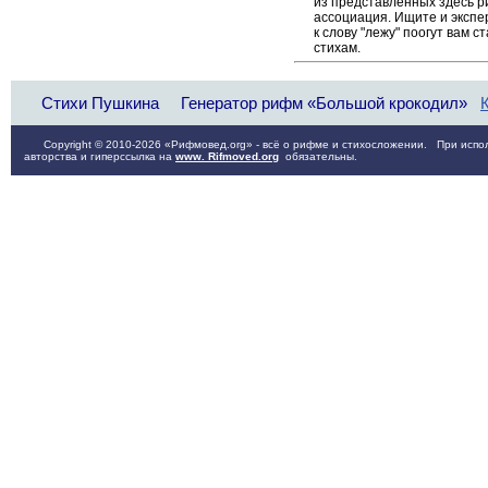
из представленных здесь 
ассоциация. Ищите и экспе
к слову "лежу" поогут вам 
стихам.
Стихи Пушкина
Генератор рифм «Большой крокодил»
Copyright © 2010-2026 «Рифмовед.org» - всё о рифме и стихосложении. При испол
авторства и гиперссылка на
www. Rifmoved.org
обязательны.