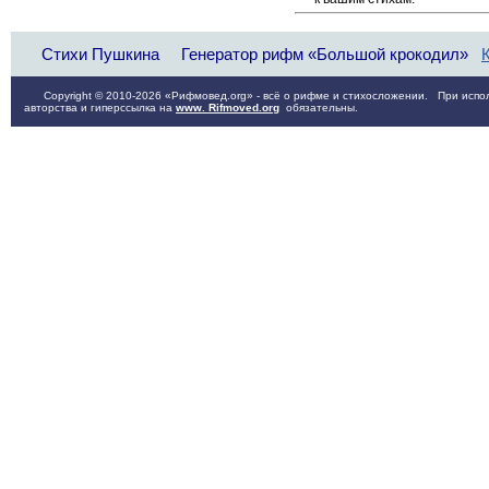
Стихи Пушкина
Генератор рифм «Большой крокодил»
Copyright © 2010-2026 «Рифмовед.org» - всё о рифме и стихосложении. При испол
авторства и гиперссылка на
www. Rifmoved.org
обязательны.