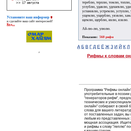
тереблю, терплю, томлю, топлю,
углублю, удавлю, удешевлю, уд
установлю, устремлю, уступлю,
ущемлю, ущерблю, уязвлю, хам
Установите наш информер
щемлю, щерблю, явлю, язвлю.
и сделайте ваш сайт интересней!
Код...
Ай-лю-лю, улюлю.
Показано:
560 рифм
А
Б
В
Г
Д
Е
Ё
Ж
З
И
Й
К
Л
Рифмы к словам он
Программа "Рифмы онлайн"
употребительные в поэзии 
"генераторов рифм", пред
технических и узкоспециал
онлайн" собирают в своей 
слова для вашего литерату
от поставленных задач, вы
любым из представленных 
мощная ассоциация. Ищите 
и рифмы к слову "леплю" п
к вашим стихам.