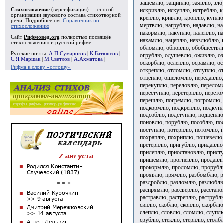
защемлю, защиплю, заявлю, зло
искривлю, искуплю, истреблю, 
Стихосложение
(версификация) — способ
организации звукового состава стихотворной
креплю, кривлю, кроплю, куплю
речи. Подробнее см.
Справочник по
мертвлю, нагрублю, надавлю, н
стихосложению
накормлю, накуплю, налеплю, на
Сайт
Рифмовед.org
полностью посвящён
нахамлю, нацеплю, невзлюблю, 
стихосложению и русской рифме.
обломлю, обновлю, обобществл
Русские поэты:
А.П.Сумароков
|
К.Батюшков
|
огрублю, одушевлю, оживлю, оз
С.Я.Маршак
|
М.Светлов
|
А.Ахматова
|
оскорблю, ослеплю, осрамлю, о
Рифма к слову «отгощу»
откреплю, отломлю, отлуплю, от
отцеплю, ошеломлю, передавлю,
перекуплю, переловлю, перелом
переступлю, перетерплю, перето
перешлю, погремлю, погромлю, 
подкормлю, подкреплю, подкупл
подсоблю, подступлю, подцепл
поновлю, порублю, пособлю, по
поступлю, потерплю, потомлю, 
похраплю, похриплю, пошевелю
претерплю, пригублю, придавлю
прилеплю, приостановлю, прист
прищемлю, прогневлю, продавл
прокормлю, проломлю, прорублю
проявлю, прямлю, разбомблю, р
раздроблю, разломлю, разлюблю
распрямлю, рассверлю, расстано
растравлю, растреплю, раструбл
сиплю, скоблю, скоплю, скорблю
слеплю, словлю, сломлю, слуплю
срублю, стеклю, стерплю, столб