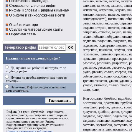
Поэтический календарь
запилю, запылю, заселю, заскулю
затеплю, зачехлю, зашалю, заше
Словарь популярных рифм
испепелю, истреплю, исцелю, ка
Рифмы к словам
и
рифмы к именам
навалю, наделю, накалю, намелю
О рифме и стихосложении в сети
нашлю(наслать), ниспошлю, обва
озлю, окислю, округлю, окрылю,
О сайте и авторе
отдалю, отделю, отеплю, отколю
Ссылки на литературные сайты
отщиплю, охмелю, охулю, палю, 
Обратная связь
пилю, побелю, побурлю, повалю,
подколю, подошлю, подпалю, по
подстелю, подстрелю, позлю, по
Генератор рифм
потреплю, похвалю, похулю, п
приземлю, приколю, припалю, п
Нужны ли поэтам словари рифм?
проколю, пропалю, просверлю, п
разозлю, разошлю, разрыхлю, ра
распылю, расселю, расстелю, ра
Да, нужны как рабочий инструмент по
подбору рифм.
рулю, рыхлю, свалю, сверлю, св
соблаговолю, солю, соскоблю, с
Нужны по необходимости, как «скорая
треплю, тяжелю, удалю, уделю, 
помощь».
утолю, утяжелю, хвалю, хмелю, 
Не нужны. Рифмы следует вспоминать
шлю, юлю.
самостоятельно.
Благословлю, бомблю, вдолблю,
Голосовать
восстановлю, вразумлю, врублю,
голублю, графлю, гремлю, гром
докуплю, долблю, долю, дотерп
Рифма
(от греч. rhythmós - стройность,
соразмерность) — созвучие стихотворных
задавлю, задолблю, задымлю, з
строк, имеющее фоническое, метрическое и
закуплю, залеплю, заломлю, зал
композиционное значение.
Рифма
застелю, застолблю, заступлю, з
подчёркивает границу между стихами и
объединяет стихи в
строфы
.
затреплю, затуплю, захламлю, з
Словарь разновидностей рифмы