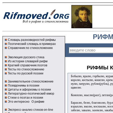
РИФМ
Словарь разновидностей рифмы
Поэтический словарь в примерах
Справочник по стихосложению
Эволюция русского стиха
Из истории словарей рифм
Краткий справочник поэтов
РИФМЫ К
Тесты по стихосложению
Тесты по русской поэзии
Бобылю, вралю, горбылю, журав
королю, костылю, кошелю, крем
Занимательное стихосложение
нулю, патрулю, рублю(рубль), р
Псевдонимы в поэзии
щавелю.
Цитаты и афоризмы о поэзии
Литературно-поэтический юмор
Коноплю, мыслю(разг), петлю(ра
Стихи о поэтах и поэзии
Это интересно
О рифме
Барахлю, белю, благоволю, бурл
взрыхлю, вколю, восхвалю, всел
Экспресс-анализ стихов on-line
забелю, завалю, заземлю, закаба