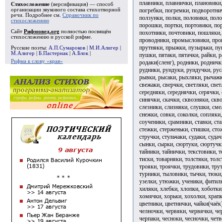
плавники, плавнички, плановики,
Стихосложение
(версификация) — способ
погребки, погремки, подворотни
организации звукового состава стихотворной
речи. Подробнее см.
Справочник по
ползунки, полки, половики, пол
стихосложению
порошки, портки, портовики, по
Сайт
Рифмовед.org
полностью посвящён
похотники, почтовики, пошляки,
стихосложению и русской рифме.
проводники, промысловики, проп
прутняки, прыжки, пузырьки, пук
Русские поэты:
А.П.Сумароков
|
М.И.Алигер
|
М.Алигер
|
Б.Пастернак
|
А.Блок
|
пушки, пятаки, пятачки, райки, 
Рифма к слову «края»
родаки(сленг), родники, родничк
рудники, рундуки, рундучки, рус
рывки, рысаки, рыхляки, рычажки
свежаки, сверчки, светляки, свет
середняки, середнячки, серячки, 
синячки, скачки, сквозняки, скво
слезники, слизняки, слушки, сме
снежки, совки, соколки, сопляки,
соученики, срамники, ставки, ста
стежки, стерженьки, стишки, сто
стручки, стульчаки, судаки, судач
сынки, сырки, сюртуки, сюртучки,
тайники, тайнички, текстовики, т
тиски, товарняки, толстяки, толс
трояки, троячки, трудовики, тру
турники, тыловики, тычки, тюки
узелки, утюжки, ученики, фитил
хиляки, хлебки, хлопки, хоботки
хомячки, хорьки, хохолки, храпк
цветники, цветнички, чайки(чаёк
челночки, червяки, червячки, че
черпаки, чесноки, чесночки, четв