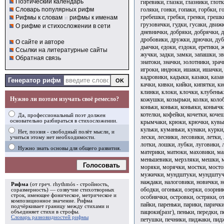
Поэтический календарь
гиревики, глазки, глазники, глот
голяки, гонки, гопаки, горбки, г
Словарь популярных рифм
гребешки, гребки, гренки, грешк
Рифмы к словам
и
рифмы к именам
грузовички, гудки, гусаки, движ
О рифме и стихосложении в сети
дневнички, добряки, добрячки, 
дробовики, дружки, дрючки, дуб
О сайте и авторе
дьячки, едоки, ездоки, еретики,
Ссылки на литературные сайты
жучки, задки, замки, запашки, з
Обратная связь
знатоки, значки, золотники, зрач
игроки, индюки, ишаки, ишачки, 
кадровики, кадыки, казаки, казан
Генератор рифм
качки, кивки, кийки, кипятки, к
клинки, клоки, клочки, клубеньк
Нужно ли поэтам изучать своё ремесло?
кожушки, козырьки, колки, колоб
коньки, коньки, коньяки, коньячк
котелки, кофейки, кочетки, коче
Да, профессиональный поэт должен
основательно разбираться в стихосложении.
крымчаки, крюки, крючки, кувырк
кульки, куманьки, кунаки, курки,
Нет, поэзия - свободный полёт мысли, и
лески, лесники, лесовики, летки,
учиться этому нет необходимости.
лотки, лошки, лубки, луговики, 
Нужно знать основы для общего развития.
материки, матюки, маховики, ма
меньшевики, мерзляки, мешки, м
Голосовать
моряки, морячки, мостки, мост
мужички, мундштуки, мундштуч
наждаки, налоговики, новички, н
Рифма
(от греч. rhythmós - стройность,
ободки, огоньки, озерки, озорни
соразмерность) — созвучие стихотворных
строк, имеющее фоническое, метрическое и
особнячки, островки, остряки, о
композиционное значение.
Рифма
пайки, пареньки, парики, парички
подчёркивает границу между стихами и
пацюки(разг), пеньки, передки, п
объединяет стихи в
строфы
.
Словарь разновидностей рифмы
петушки, печники, пиджаки, пид