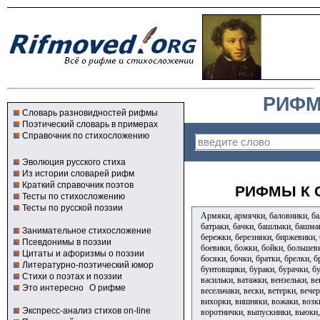
РИФМ
Словарь разновидностей рифмы
Поэтический словарь в примерах
Справочник по стихосложению
Эволюция русского стиха
Из истории словарей рифм
Краткий справочник поэтов
РИФМЫ К 
Тесты по стихосложению
Тесты по русской поэзии
Армяки, армячки, баловники, бал
батраки, бачки, башлыки, башмак
Занимательное стихосложение
бережки, березняки, биржевики, 
Псевдонимы в поэзии
боевики, божки, бойки, большев
Цитаты и афоризмы о поэзии
босяки, бочки, братки, брелки, б
Литературно-поэтический юмор
бунтовщики, бураки, бурачки, б
Стихи о поэтах и поэзии
васильки, ватажки, вензельки, ве
Это интересно
О рифме
весельчаки, вески, ветерки, вече
вихорки, вишняки, вожаки, возки
Экспресс-анализ стихов on-line
воротнички, выпускники, вьюки,