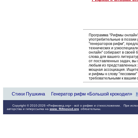
Программа "Рифмы онлайн"
употребительные в поэзии р
"генераторов рифм", пред
технических и узкоспециал
онлайн" собирают в своей 
слова для вашего литерату
от поставленных задач, вы
любым из представленных 
мощная ассоциация. Ищите 
и рифмы к слову "лесовики"
требовательными к вашим 
Стихи Пушкина
Генератор рифм «Большой крокодил»
Copyright © 2010-2026 «Рифмовед.org» - всё о рифме и стихосложении. При испол
авторства и гиперссылка на
www. Rifmoved.org
обязательны.