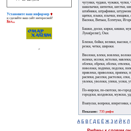
чугунки, чудаки, чужаки, чулки
шашлычки, шепотки, шестки, ши
штабники, штрафники, штурмови
Установите наш информер
щитки, языки, язычки, ямщики, я
и сделайте ваш сайт интересней!
Васюки, Витьки, Есентуки, Игор
Код...
Башки, доски, кирки, кишки, муки
Луки(религ), Оки.
Близки, бойки, велики, высоки, г
резки, четки, широки.
Вволоки, влеки, вовлеки, волоки,
испеки, иссеки, истолки, навлеки
облеки, обреки, обсеки, отвлеки,
поволоки, подпеки, подсеки, попе
привлеки, приволоки, припеки, п
распеки, рассеки, растолки, секи,
увлеки, уволоки, упеки, усеки, у
По-мирски, по-скотски, по-город
городски, колдовски, мужски, у
Взапуски, вопреки, вперегонки, 
Показано:
735 рифм
А
Б
В
Г
Д
Е
Ё
Ж
З
И
Й
К
Л
Рифмы к словам он