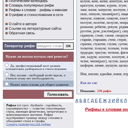
Поэтический календарь
колуне, коне, копне, копотуне, ко
кряхтуне, купине, курене, лгуне,
Словарь популярных рифм
льне, мазне, матросне, молчуне, 
Рифмы к словам
и
рифмы к именам
окне, опекуне, пахане(разг), паца
О рифме и стихосложении в сети
пискуне, плавуне, плакуне, пласт
ползуне, полотне, полусне, попры
О сайте и авторе
размазне, ребятне, ревуне, редине
Ссылки на литературные сайты
руготне, руне, рэкэтне(разг), сап
Обратная связь
скрипуне, слоне, слюне, сморкуне,
старине, старшине, стене, стерне,
стряпне, стукотне, ступне, суетне
Генератор рифм
толкотне, толкуне, толокне, толщ
трудодне, трясуне, тютюне, фигне
Нужно ли поэтам изучать своё ремесло?
хне, ходуне, хохотне, хохотуне, х
челне, чихне(разг), чугуне, шал
шоферне, шпане, шушуне, щелкун
Да, профессиональный поэт должен
основательно разбираться в стихосложении.
Мне, вполне, вдвойне, вовне, втро
Нет, поэзия - свободный полёт мысли, и
учиться этому нет необходимости.
Как во сне.
Нужно знать основы для общего развития.
Показано:
236 рифм
Голосовать
А
Б
В
Г
Д
Е
Ё
Ж
З
И
Й
К
Л
Рифма
(от греч. rhythmós - стройность,
соразмерность) — созвучие стихотворных
Рифмы к словам он
строк, имеющее фоническое, метрическое и
композиционное значение.
Рифма
подчёркивает границу между стихами и
объединяет стихи в
строфы
.
Словарь разновидностей рифмы