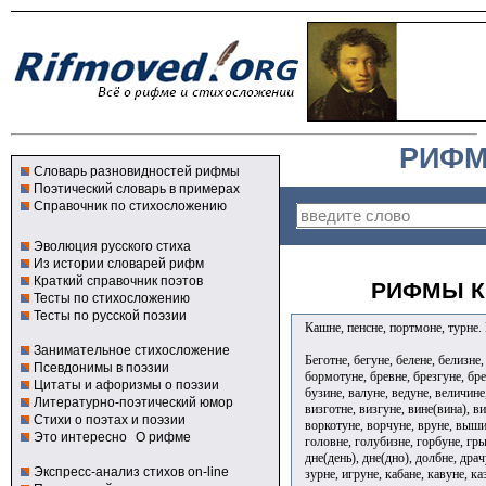
РИФМ
Словарь разновидностей рифмы
Поэтический словарь в примерах
Справочник по стихосложению
Эволюция русского стиха
Из истории словарей рифм
Краткий справочник поэтов
РИФМЫ К
Тесты по стихосложению
Тесты по русской поэзии
Кашне, пенсне, портмоне, турне.
Занимательное стихосложение
Беготне, бегуне, белене, белизне,
Псевдонимы в поэзии
бормотуне, бревне, брезгуне, бре
Цитаты и афоризмы о поэзии
бузине, валуне, ведуне, величине,
Литературно-поэтический юмор
визготне, визгуне, вине(вина), в
Стихи о поэтах и поэзии
воркотуне, ворчуне, вруне, вышин
Это интересно
О рифме
головне, голубизне, горбуне, гры
дне(день), дне(дно), долбне, драч
Экспресс-анализ стихов on-line
зурне, игруне, кабане, кавуне, к