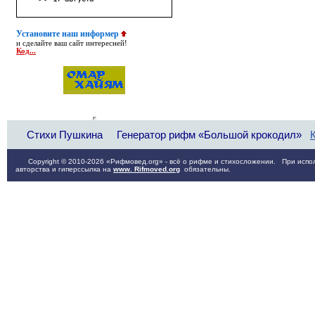
Установите наш информер
и сделайте ваш сайт интересней!
Код...
Стихи Пушкина
Генератор рифм «Большой крокодил»
Copyright © 2010-2026 «Рифмовед.org» - всё о рифме и стихосложении. При испол
авторства и гиперссылка на
www. Rifmoved.org
обязательны.