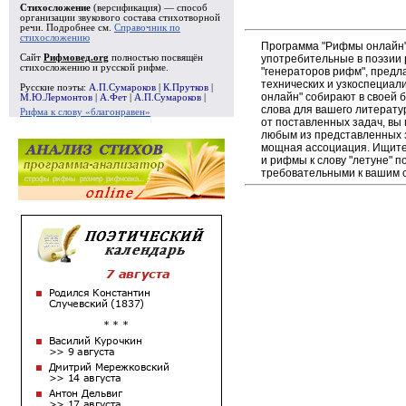
Стихосложение
(версификация) — способ
организации звукового состава стихотворной
речи. Подробнее см.
Справочник по
стихосложению
Программа "Рифмы онлайн"
употребительные в поэзии р
Сайт
Рифмовед.org
полностью посвящён
стихосложению и русской рифме.
"генераторов рифм", пред
технических и узкоспециал
Русские поэты:
А.П.Сумароков
|
К.Прутков
|
онлайн" собирают в своей 
М.Ю.Лермонтов
|
А.Фет
|
А.П.Сумароков
|
слова для вашего литерату
Рифма к слову «благонравен»
от поставленных задач, вы
любым из представленных 
мощная ассоциация. Ищите 
и рифмы к слову "летуне" п
требовательными к вашим 