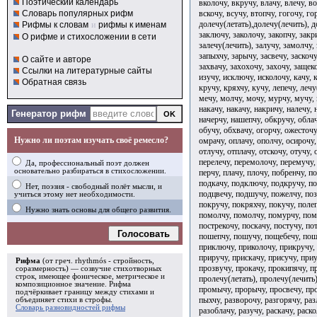
Поэтический календарь
вколочу, вкручу, влачу, влечу, во
вскочу, всучу, втопчу, гогочу, го
Словарь популярных рифм
долечу(летать),долечу(лечить), д
Рифмы к словам
и
рифмы к именам
заключу, заколочу, закопчу, закри
О рифме и стихосложении в сети
залечу(лечить), залучу, замолчу,
запыхчу, зарычу, засвечу, заскочу,
О сайте и авторе
захвачу, захохочу, захочу, защек
Ссылки на литературные сайты
изучу, исключу, исколочу, качу, 
Обратная связь
кручу, кряхчу, кучу, лепечу, лечу
мечу, молчу, мочу, мурчу, мучу, 
накачу, накачу, накричу, налечу, 
Генератор рифм
начерчу, нашепчу, обкручу, облач
обучу, обхвачу, огорчу, ожесточу
Нужно ли поэтам изучать своё ремесло?
омрачу, оплачу, ополчу, осирочу,
отлучу, отплачу, отскочу, отучу,
перелечу, перемолочу, перемучу, 
Да, профессиональный поэт должен
основательно разбираться в стихосложении.
перчу, плачу, плочу, побренчу, п
подкачу, подключу, подкручу, по
Нет, поэзия - свободный полёт мысли, и
подцвечу, подшучу, пожелчу, поз
учиться этому нет необходимости.
покручу, покряхчу, покучу, полеп
Нужно знать основы для общего развития.
помолчу, помолчу, помурчу, пому
пострекочу, поскачу, постучу, по
Голосовать
пошепчу, пошучу, пощебечу, пощ
приключу, приколочу, прикручу, 
приручу, прискачу, присучу, при
Рифма
(от греч. rhythmós - стройность,
прозвучу, прокачу, прокипячу, п
соразмерность) — созвучие стихотворных
строк, имеющее фоническое, метрическое и
пролечу(летать), пролечу(лечить
композиционное значение.
Рифма
промычу, прорычу, просвечу, про
подчёркивает границу между стихами и
пыхчу, разворочу, разгорячу, раз
объединяет стихи в
строфы
.
Словарь разновидностей рифмы
разоблачу, разучу, раскачу, раско