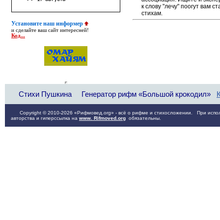
к слову "лечу" поогут вам 
стихам.
Установите наш информер
и сделайте ваш сайт интересней!
Код...
Стихи Пушкина
Генератор рифм «Большой крокодил»
Copyright © 2010-2026 «Рифмовед.org» - всё о рифме и стихосложении. При испол
авторства и гиперссылка на
www. Rifmoved.org
обязательны.