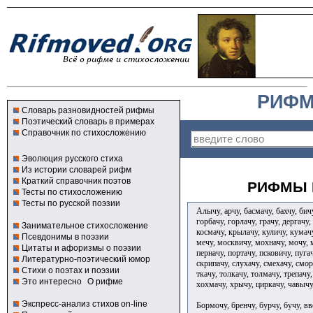
РИФМ
Словарь разновидностей рифмы
Поэтический словарь в примерах
Справочник по стихосложению
Эволюция русского стиха
Из истории словарей рифм
Краткий справочник поэтов
РИФМЫ К
Тесты по стихосложению
Тесты по русской поэзии
Алычу, арчу, басмачу, бахчу, бич
горбачу, горлачу, грачу, дергачу,
Занимательное стихосложение
космачу, крылачу, куличу, кумачу
Псевдонимы в поэзии
мечу, москвичу, мохначу, мочу, м
Цитаты и афоризмы о поэзии
перначу, портачу, псковичу, пугач
Литературно-поэтический юмор
скрипачу, слухачу, смехачу, смор
Стихи о поэтах и поэзии
ткачу, толкачу, толмачу, трепачу
Это интересно
О рифме
хохмачу, хрычу, циркачу, чавыч
Экспресс-анализ стихов on-line
Бормочу, бренчу, бурчу, бучу, вв