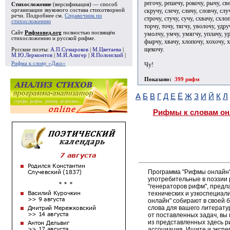
регочу, решечу, рокочу, рычу, све
Стихосложение
(версификация) — способ
скручу, слечу, сличу, словчу, слу
организации звукового состава стихотворной
речи. Подробнее см.
Справочник по
строчу, стучу, сучу, схвачу, схло
стихосложению
торчу, точу, тягчу, уволочу, удру
Сайт
Рифмовед.org
полностью посвящён
умолчу, умчу, умягчу, уплачу, ур
стихосложению и русской рифме.
фырчу, хвачу, хлопочу, хохочу, х
щекочу.
Русские поэты:
А.П.Сумароков
|
М.Цветаева
|
М.Ю.Лермонтов
|
М.И.Алигер
|
Я.Полонский
|
Рифма к слову «Джо»
Чу!
Показано:
399 рифм
А
Б
В
Г
Д
Е
Ё
Ж
З
И
Й
К
Л
Рифмы к словам он
Программа "Рифмы онлайн"
употребительные в поэзии р
"генераторов рифм", пред
технических и узкоспециал
онлайн" собирают в своей 
слова для вашего литерату
от поставленных задач, вы
из представленных здесь 
ассоциация. Ищите и экспе