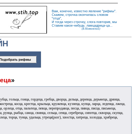
Вам, конечно, известно
явление
"
рифмы
".
Скажем,
строчка
окончилась словом
"
отца
",
И
тогда
через строчку, слога повторив, мы
Ставим какое-нибудь: ламцадрица-ца...
(В.Маяковский)
ЙН
еца
»
лубца, гольца, гонца, гордеца, гребца, дворца, дельца, деревца, дерьмеца, дрянца,
 костреца, косца, крестца, крыльца, кружевца, кузнеца, купца, ларца, леденца, лжеца,
, орлеца, отца, пальтеца, певца, перепродавца, песца, пивца, писца, письмеца,
, рунца, рыбца, самца, свинца, сельца, сенца, серебреца, сипотца, скворца, скупца,
плеца, торца, тунца, удальца, утреца(разг), хвостца, хитреца, холодца, храбреца,