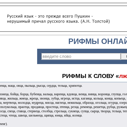
РИФМЫ ОНЛА
РИФМЫ К СЛОВУ «
лж
енца, маца, овца, пыльца, рысца, сердца, тельца, хрипотца.
изнеца, бойца, борца, бубенца, вальца, варенца, вдовца, венца, винца, воронца, глупца, го
вца, жильца, жнеца, жреца, звонца, зубца, игреца, истца, каганца, кольца, конца, копьеца,
а, мертвеца, молодца, мудреца, мясца, наглеца, нежильца, образца, огольца, огурца, озерца
полукольца, праотца, продавца, простеца, птенца, резца, ремнеца, решетца, рубца, ружьеца
осца, спеца, ставца, стервеца, столбца, стрельца, сукнеца, супца, сырца, творца, тельца, те
истеца, чтеца, швеца, шельмеца, щипца, юнца, яйца, ясенца.
ленг).