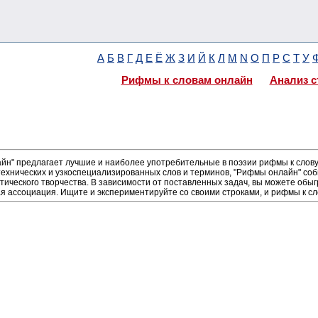
А
Б
В
Г
Д
Е
Ё
Ж
З
И
Й
К
Л
М
N
О
П
Р
С
Т
У
Рифмы к словам онлайн
Анализ с
н" предлагает лучшие и наиболее употребительные в поэзии рифмы к слову 
ехнических и узкоспециализированных слов и терминов, "Рифмы онлайн" соб
тического творчества. В зависимости от поставленных задач, вы можете об
ая ассоциация. Ищите и экспериментируйте со своими строками, и рифмы к сл