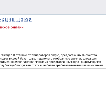
Ф
Х
Ц
Ч
Ш
Щ
Э
Ю
Я
тихов онлайн
"лжеца". В отличие от "генераторов рифм", предлагающих множество
ирают в своей базе только тщательно отобранные вручную слова для
ыграть ваше слово "лжеца" любым из представленных здесь рифмующихся
ову "лжеца" поогут вам стать ещё более требовательными к вашим стихам.