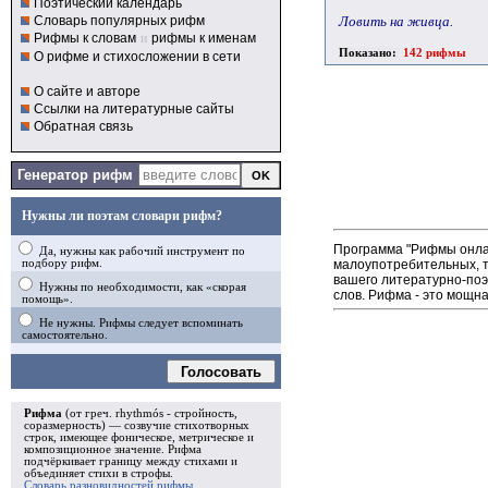
Поэтический календарь
Ловить на живца.
Словарь популярных рифм
Рифмы к словам
и
рифмы к именам
Показано:
142 рифмы
О рифме и стихосложении в сети
О сайте и авторе
Ссылки на литературные сайты
Обратная связь
Генератор рифм
Нужны ли поэтам словари рифм?
Программа "Рифмы онлай
Да, нужны как рабочий инструмент по
малоупотребительных, т
подбору рифм.
вашего литературно-поэ
Нужны по необходимости, как «скорая
слов. Рифма - это мощн
помощь».
Не нужны. Рифмы следует вспоминать
самостоятельно.
Голосовать
Рифма
(от греч. rhythmós - стройность,
соразмерность) — созвучие стихотворных
строк, имеющее фоническое, метрическое и
композиционное значение.
Рифма
подчёркивает границу между стихами и
объединяет стихи в
строфы
.
Словарь разновидностей рифмы