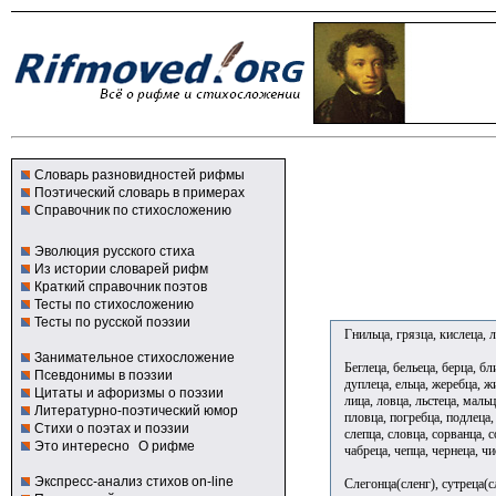
Словарь разновидностей рифмы
Поэтический словарь в примерах
Справочник по стихосложению
Эволюция русского стиха
Из истории словарей рифм
Краткий справочник поэтов
Тесты по стихосложению
Тесты по русской поэзии
Гнильца, грязца, кислеца, л
Занимательное стихосложение
Беглеца, бельеца, берца, бл
Псевдонимы в поэзии
дуплеца, ельца, жеребца, жи
Цитаты и афоризмы о поэзии
лица, ловца, льстеца, мальц
Литературно-поэтический юмор
пловца, погребца, подлеца, 
Стихи о поэтах и поэзии
слепца, словца, сорванца, с
Это интересно
О рифме
чабреца, чепца, чернеца, ч
Экспресс-анализ стихов on-line
Слегонца(сленг), сутреца(с