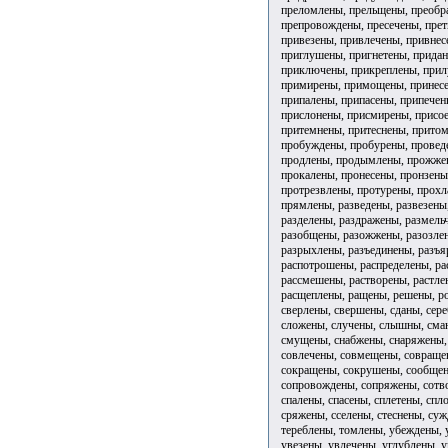
преломлены, прельщены, преобр
препровождены, пресечены, пре
привезены, привлечены, привне
приглушены, пригнетены, прида
приключены, прикреплены, прил
примирены, примощены, принесе
припалены, припасены, припечен
прислонены, присмирены, присо
притемнены, притеснены, прито
пробуждены, пробурены, провед
продлены, продымлены, прожжен
прокалены, пронесены, пронзены
протрезвлены, протурены, прох
прямлены, разведены, развезены
разделены, раздражены, размель
разобщены, разожжены, разозлен
разрыхлены, разъединены, разъя
распотрошены, распределены, ра
рассмешены, растворены, растле
расщеплены, ращены, решены, ро
сверлены, свершены, сданы, сер
сложены, случены, слышны, сман
смущены, снабжены, снаряжены, 
совлечены, совмещены, совращен
сокращены, сокрушены, сообщен
сопровождены, сопряжены, сотво
спалены, спасены, сплетены, спл
сряжены, сселены, стеснены, суж
тереблены, томлены, убеждены, 
увезены, увлечены, углублены, 