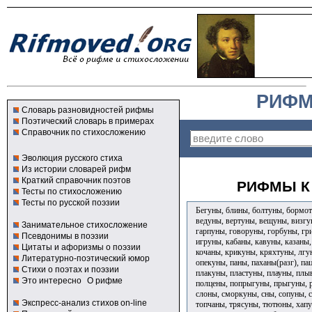
РИФМ
Словарь разновидностей рифмы
Поэтический словарь в примерах
Справочник по стихосложению
Эволюция русского стиха
Из истории словарей рифм
Краткий справочник поэтов
РИФМЫ К 
Тесты по стихосложению
Тесты по русской поэзии
Бегуны, блины, болтуны, бормот
ведуны, вертуны, вещуны, визгу
Занимательное стихосложение
гарпуны, говоруны, горбуны, гр
Псевдонимы в поэзии
игруны, кабаны, кавуны, казаны,
Цитаты и афоризмы о поэзии
кочаны, крикуны, кряхтуны, лгу
Литературно-поэтический юмор
опекуны, паны, паханы(разг), па
Стихи о поэтах и поэзии
плакуны, пластуны, плауны, плы
Это интересно
О рифме
полцены, попрыгуны, прыгуны, р
слоны, сморкуны, сны, сопуны, с
Экспресс-анализ стихов on-line
топчаны, трясуны, тютюны, хапу