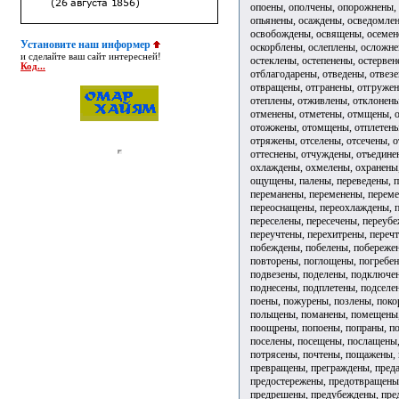
опоены, ополчены, опорожнены,
опьянены, осаждены, осведомлен
освобождены, освящены, осемене
Установите наш информер
оскорблены, ослеплены, осложне
и сделайте ваш сайт интересней!
остеклены, остепенены, остерве
Код...
отблагодарены, отведены, отвез
отвращены, отгранены, отгружен
отеплены, отживлены, отклонены
отменены, отметены, отмщены, о
отожжены, отомщены, отплетены
отряжены, отселены, отсечены, о
оттеснены, отчуждены, отъедине
охлаждены, охмелены, охранены
ощущены, палены, переведены, п
переманены, переменены, переме
переоснащены, переохлаждены, 
переселены, пересечены, переуб
переучтены, перехитрены, перечт
побеждены, побелены, побереже
повторены, поглощены, погребен
подвезены, поделены, подключе
поднесены, подплетены, подселе
поены, пожурены, позлены, пок
польщены, поманены, помещены,
поощрены, попоены, попраны, п
поселены, посещены, послащены,
потрясены, почтены, пощажены, 
превращены, преграждены, пред
предостережены, предотвращены,
предрешены, предубеждены, пре