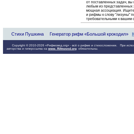
от поставленных задач, вы
любым из представленных 
мощная ассоциация. Ищите 
и рифмы к слову "лизуны" п
требовательными к вашим 
Стихи Пушкина
Генератор рифм «Большой крокодил»
Copyright © 2010-2026 «Рифмовед.org» - всё о рифме и стихосложении. При испол
авторства и гиперссылка на
www. Rifmoved.org
обязательны.