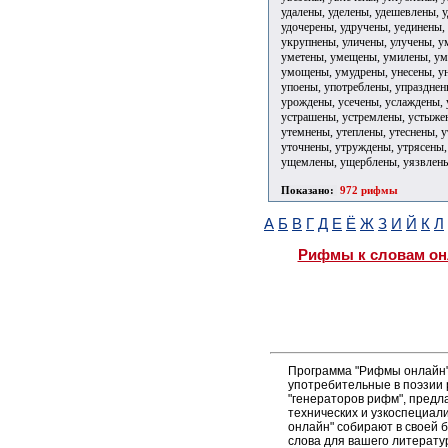
удалены, уделены, удешевлены, 
удочерены, удручены, уединены,
укрупнены, уличены, улучены, 
уметены, умещены, умилены, ум
умощены, умудрены, унесены, ун
упоены, употреблены, упразднен
урождены, усечены, услаждены, 
устрашены, устремлены, устыже
утемнены, утеплены, утеснены, 
уточнены, утруждены, утрясены,
ущемлены, ущерблены, уязвлены
Показано:
972 рифмы
А
Б
В
Г
Д
Е
Ё
Ж
З
И
Й
К
Л
Рифмы к словам он
Программа "Рифмы онлайн"
употребительные в поэзии р
"генераторов рифм", пред
технических и узкоспециал
онлайн" собирают в своей 
слова для вашего литерату