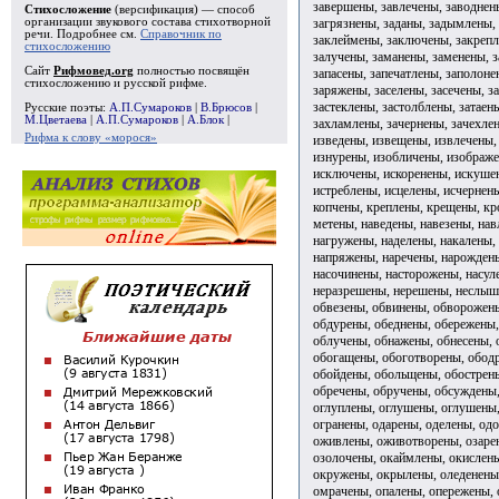
завершены, завлечены, заводнен
Стихосложение
(версификация) — способ
загрязнены, заданы, задымлены,
организации звукового состава стихотворной
речи. Подробнее см.
Справочник по
заклеймены, заключены, закрепл
стихосложению
залучены, заманены, заменены, з
Сайт
Рифмовед.org
полностью посвящён
запасены, запечатлены, заполон
стихосложению и русской рифме.
заряжены, заселены, засечены, з
застеклены, застолблены, затаен
Русские поэты:
А.П.Сумароков
|
В.Брюсов
|
М.Цветаева
|
А.П.Сумароков
|
А.Блок
|
захламлены, зачернены, зачехле
Рифма к слову «морося»
изведены, извещены, извлечены,
изнурены, изобличены, изображе
исключены, искоренены, искуше
истреблены, исцелены, исчернен
копчены, креплены, крещены, к
метены, наведены, навезены, на
нагружены, наделены, накалены,
напряжены, наречены, нарождены
насочинены, насторожены, насул
неразрешены, нерешены, неслышн
обвезены, обвинены, обворожены
обдурены, обеднены, обережены,
облучены, обнажены, обнесены,
обогащены, обоготворены, обод
обойдены, обольщены, обострен
обречены, обручены, обсуждены,
оглуплены, оглушены, оглушены,
огранены, одарены, оделены, од
оживлены, оживотворены, озарен
озолочены, окаймлены, окислены
окружены, окрылены, оледенены
омрачены, опалены, опережены, 