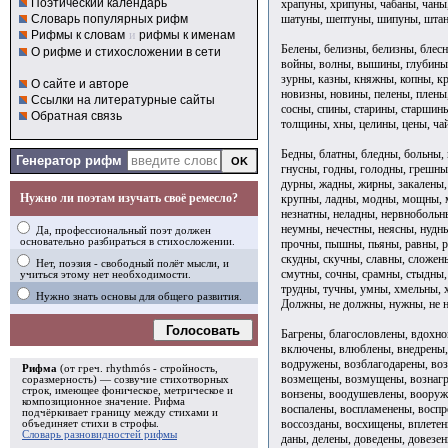
Поэтический календарь
храпуны, хрипуны, чабаны, чаны
шатуны, шептуны, шипуны, шта
Словарь популярных рифм
Рифмы к словам
и
рифмы к именам
Белены, белизны, белизны, блесн
О рифме и стихосложении в сети
войны, волны, вышины, глубины,
зурны, казны, княжны, копны, к
О сайте и авторе
новизны, новины, пелены, плены
Ссылки на литературные сайты
сосны, спины, старины, старшины
Обратная связь
толщины, хны, целины, цены, ч
Бедны, блатны, бледны, больны,
Генератор рифм
гнусны, годны, голодны, грешны,
дурны, жадны, жирны, закалены,
Нужно ли поэтам изучать своё ремесло?
крупны, ладны, модны, мощны, 
незнатны, неладны, нервнобольн
неумны, нечестны, неясны, нудн
Да, профессиональный поэт должен
основательно разбираться в стихосложении.
прочны, пышны, пьяны, равны, р
скудны, скучны, славны, сложе
Нет, поэзия - свободный полёт мысли, и
смутны, сочны, срамны, стыдны,
учиться этому нет необходимости.
трудны, тучны, умны, хмельны, 
Нужно знать основы для общего развития.
Должны, не должны, нужны, не 
Голосовать
Багрены, благословлены, вдохно
включены, влюблены, внедрены,
водружены, возблагодарены, во
Рифма
(от греч. rhythmós - стройность,
возмещены, возмущены, вознагр
соразмерность) — созвучие стихотворных
строк, имеющее фоническое, метрическое и
вонзены, воодушевлены, вооруж
композиционное значение.
Рифма
воспалены, воспламенены, воспр
подчёркивает границу между стихами и
воссозданы, восхищены, вплетен
объединяет стихи в
строфы
.
Словарь разновидностей рифмы
даны, делены, доведены, довезен