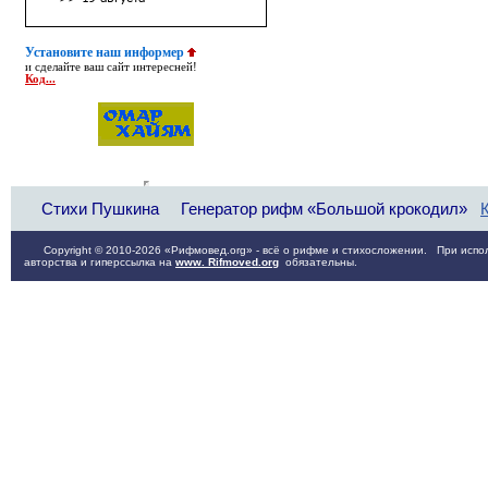
Установите наш информер
и сделайте ваш сайт интересней!
Код...
Стихи Пушкина
Генератор рифм «Большой крокодил»
Copyright © 2010-2026 «Рифмовед.org» - всё о рифме и стихосложении. При испол
авторства и гиперссылка на
www. Rifmoved.org
обязательны.