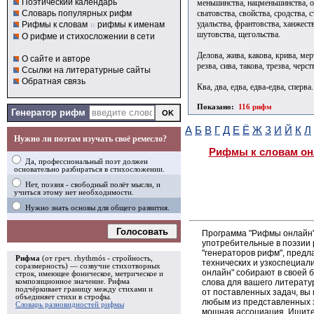
Поэтический календарь
меньшинства, нацменьшинства, оз
сватовства, свойства, сродства, 
Словарь популярных рифм
удальства, франтовства, ханжест
Рифмы к словам
и
рифмы к именам
шутовства, щегольства.
О рифме и стихосложении в сети
Делова, жива, какова, крива, мер
О сайте и авторе
резва, сива, такова, трезва, черст
Ссылки на литературные сайты
Обратная связь
Ква, два, едва, едва-едва, сперва.
Показано:
116 рифм
Генератор рифм
А
Б
В
Г
Д
Е
Ё
Ж
З
И
Й
К
Л
Нужно ли поэтам изучать своё ремесло?
Рифмы к словам он
Да, профессиональный поэт должен
основательно разбираться в стихосложении.
Нет, поэзия - свободный полёт мысли, и
учиться этому нет необходимости.
Нужно знать основы для общего развития.
Голосовать
Программа "Рифмы онлайн"
употребительные в поэзии р
"генераторов рифм", пред
Рифма
(от греч. rhythmós - стройность,
технических и узкоспециал
соразмерность) — созвучие стихотворных
онлайн" собирают в своей 
строк, имеющее фоническое, метрическое и
слова для вашего литерату
композиционное значение.
Рифма
подчёркивает границу между стихами и
от поставленных задач, вы
объединяет стихи в
строфы
.
любым из представленных 
Словарь разновидностей рифмы
мощная ассоциация. Ищите 