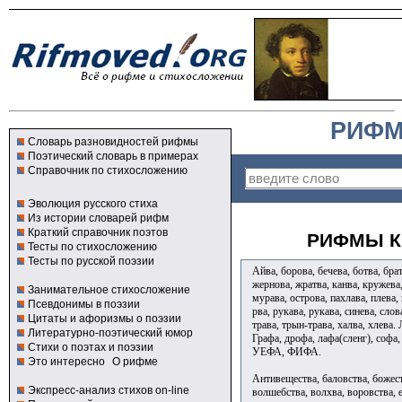
РИФМ
Словарь разновидностей рифмы
Поэтический словарь в примерах
Справочник по стихосложению
Эволюция русского стиха
Из истории словарей рифм
Краткий справочник поэтов
РИФМЫ К
Тесты по стихосложению
Тесты по русской поэзии
Айва, борова, бечева, ботва, брат
жернова, жратва, канва, кружева,
Занимательное стихосложение
мурава, острова, пахлава, плева,
Псевдонимы в поэзии
рва, рукава, рукава, синева, слов
Цитаты и афоризмы о поэзии
трава, трын-трава, халва, хлева.
Литературно-поэтический юмор
Графа, дрофа, лафа(сленг), софа
Стихи о поэтах и поэзии
УЕФА, ФИФА.
Это интересно
О рифме
Антивещества, баловства, божест
Экспресс-анализ стихов on-line
волшебства, волхва, воровства, е