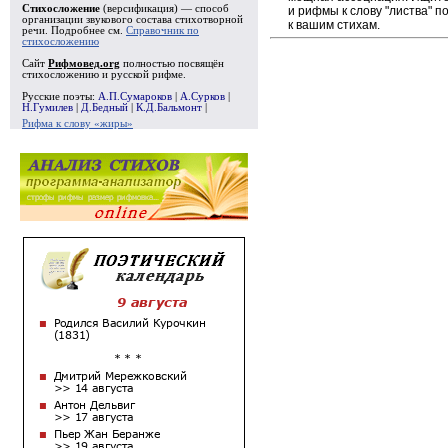
Стихосложение
(версификация) — способ
и рифмы к слову "листва" 
организации звукового состава стихотворной
к вашим стихам.
речи. Подробнее см.
Справочник по
стихосложению
Сайт
Рифмовед.org
полностью посвящён
стихосложению и русской рифме.
Русские поэты:
А.П.Сумароков
|
А.Сурков
|
Н.Гумилев
|
Д.Бедный
|
К.Д.Бальмонт
|
Рифма к слову «жиры»