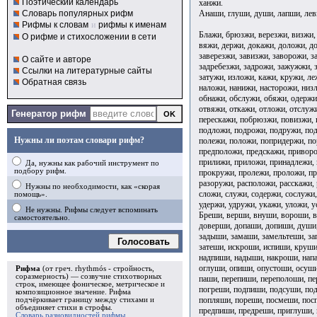
Поэтический календарь
ханжи.
Анаши, глуши, души, лапши, лев
Словарь популярных рифм
Рифмы к словам
и
рифмы к именам
Блажи, брюзжи, верезжи, визжи,
О рифме и стихосложении в сети
вяжи, держи, докажи, доложи, д
заверезжи, завизжи, заворожи, з
О сайте и авторе
задребезжи, задрожи, зажужжи, з
Ссылки на литературные сайты
затужи, изложи, кажи, кружи, ле
Обратная связь
наложи, нанижи, насторожи, низ
обнажи, обслужи, обяжи, одержи
отвяжи, откажи, отложи, отслуж
Генератор рифм
перескажи, побрюзжи, повизжи, 
подложи, подрожи, подружи, по
Нужны ли поэтам словари рифм?
полежи, положи, попридержи, по
предположи, предскажи, приворо
прилижи, приложи, принадлежи,
Да, нужны как рабочий инструмент по
подбору рифм.
прокружи, пролежи, проложи, пр
разоружи, расположи, расскажи, 
Нужны по необходимости, как «скорая
сложи, служи, содержи, сослужи,
помощь».
удержи, удружи, укажи, уложи, у
Не нужны. Рифмы следует вспоминать
Бреши, верши, внуши, вороши, в
самостоятельно.
доверши, допаши, допиши, души,
задыши, замаши, замельтеши, за
Голосовать
затеши, искроши, испиши, круши
надпиши, надыши, накроши, напа
оглуши, опиши, опустоши, осуши
Рифма
(от греч. rhythmós - стройность,
соразмерность) — созвучие стихотворных
паши, перепиши, переполоши, пе
строк, имеющее фоническое, метрическое и
погреши, подпиши, подсуши, по
композиционное значение.
Рифма
попляши, пореши, посмеши, пос
подчёркивает границу между стихами и
объединяет стихи в
строфы
.
предпиши, предреши, приглуши,
Словарь разновидностей рифмы