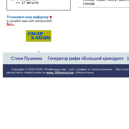
стихам.
Установите наш информер
и сделайте ваш сайт интересней!
Код...
Стихи Пушкина
Генератор рифм «Большой крокодил»
Copyright © 2010-2026 «Рифмовед.org» - всё о рифме и стихосложении. При испол
авторства и гиперссылка на
www. Rifmoved.org
обязательны.