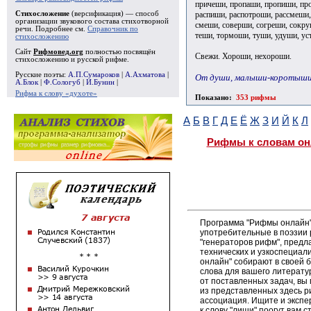
причеши, пропаши, пропиши, пр
распиши, распотроши, рассмеши,
Стихосложение
(версификация) — способ
организации звукового состава стихотворной
смеши, соверши, согреши, сокру
речи. Подробнее см.
Справочник по
теши, тормоши, туши, удуши, у
стихосложению
Сайт
Рифмовед.org
полностью посвящён
Свежи. Хороши, нехороши.
стихосложению и русской рифме.
Русские поэты:
А.П.Сумароков
|
А.Ахматова
|
От души, малыши-коротыши
А.Блок
|
Ф.Сологуб
|
И.Бунин
|
Рифма к слову «духоте»
Показано:
353 рифмы
А
Б
В
Г
Д
Е
Ё
Ж
З
И
Й
К
Л
Рифмы к словам он
Программа "Рифмы онлайн"
употребительные в поэзии 
"генераторов рифм", пред
технических и узкоспециал
онлайн" собирают в своей 
слова для вашего литерату
от поставленных задач, вы
из представленных здесь 
ассоциация. Ищите и экспе
к слову "лиши" поогут вам