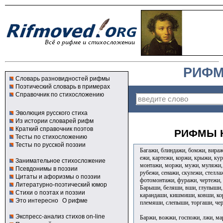
РИФМ
Словарь разновидностей рифмы
Поэтический словарь в примерах
Справочник по стихосложению
Эволюция русского стиха
Из истории словарей рифм
Краткий справочник поэтов
РИФМЫ К
Тесты по стихосложению
Тесты по русской поэзии
Багажи, блиндажи, бомжи, виражи
ежи, картежи, коржи, крыжи, ку
Занимательное стихосложение
монтажи, моржи, мужи, муляжи, 
Псевдонимы в поэзии
рубежи, сенажи, скулежи, стелла
Цитаты и афоризмы о поэзии
фотомонтажи, фуражи, чертежи, 
Литературно-поэтический юмор
Барыши, беляши, вши, глупыши,
Стихи о поэтах и поэзии
карандаши, кишмиши, ковши, ко
Это интересно
О рифме
племяши, слепыши, торгаши, че
Экспресс-анализ стихов on-line
Баржи, вожжи, госпожи, лжи, ма