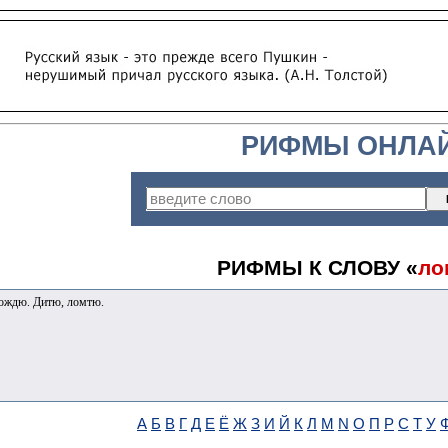
РИФМЫ ОНЛА
РИФМЫ К СЛОВУ «
ло
дождю. Дитю, ломтю.
А
Б
В
Г
Д
Е
Ё
Ж
З
И
Й
К
Л
М
N
О
П
Р
С
Т
У