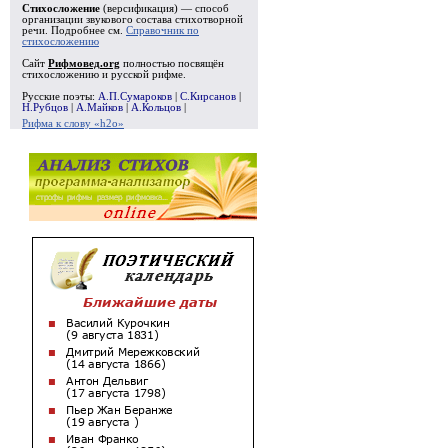
Стихосложение
(версификация) — способ
организации звукового состава стихотворной
речи. Подробнее см.
Справочник по
стихосложению
Сайт
Рифмовед.org
полностью посвящён
стихосложению и русской рифме.
Русские поэты:
А.П.Сумароков
|
С.Кирсанов
|
Н.Рубцов
|
А.Майков
|
А.Кольцов
|
Рифма к слову «h2o»