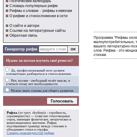
Поэтический календарь
Словарь популярных рифм
Рифмы к словам
и
рифмы к именам
О рифме и стихосложении в сети
О сайте и авторе
Ссылки на литературные сайты
Обратная связь
Программа "Рифмы онлай
малоупотребительных, т
вашего литературно-поэ
Генератор рифм
слов. Рифма - это мощн
стихам.
Нужно ли поэтам изучать своё ремесло?
Да, профессиональный поэт должен
основательно разбираться в стихосложении.
Нет, поэзия - свободный полёт мысли, и
учиться этому нет необходимости.
Нужно знать основы для общего развития.
Голосовать
Рифма
(от греч. rhythmós - стройность,
соразмерность) — созвучие стихотворных
строк, имеющее фоническое, метрическое и
композиционное значение.
Рифма
подчёркивает границу между стихами и
объединяет стихи в
строфы
.
Словарь разновидностей рифмы