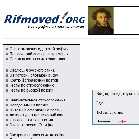
Словарь разновидностей рифмы
Поэтический словарь в примерах
Справочник по стихосложению
Эволюция русского стиха
Из истории словарей рифм
Краткий справочник поэтов
Тесты по стихосложению
Тесты по русской поэзии
Вождю, гвоздю, груздю, 
Занимательное стихосложение
Бдю.
Псевдонимы в поэзии
Цитаты и афоризмы о поэзии
Тю(разг), тю-тю.
Литературно-поэтический юмор
Стихи о поэтах и поэзии
Показано:
9 рифм
Это интересно
О рифме
Экспресс-анализ стихов on-line