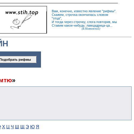
Вам, конечно, известно
явление
"
рифмы
".
Скажем,
строчка
окончилась словом
"
отца
",
И
тогда
через строчку, слога повторив, мы
Ставим какое-нибудь: ламцадрица-ца...
(В.Маяковский)
ЙН
мтю
»
Ф
Х
Ц
Ч
Ш
Щ
Э
Ю
Я