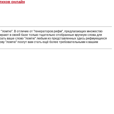
тихов онлайн
"ломтю". В отличие от "генераторов рифм", предлагающих множество
ирают в своей базе только тщательно отобранные вручную слова для
ыграть ваше слово "ломтю" любым из представленных здесь рифмующихся
ову "ломтю" поогут вам стать ещё более требовательными к вашим