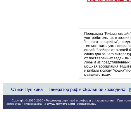
Программа "Рифмы онлайн"
употребительные в поэзии р
"генераторов рифм", пред
технических и узкоспециал
онлайн" собирают в своей 
слова для вашего литерату
от поставленных задач, вы
любым из представленных 
мощная ассоциация. Ищите 
и рифмы к слову "лошка" п
к вашим стихам.
Стихи Пушкина
Генератор рифм «Большой крокодил»
Copyright © 2010-2026 «Рифмовед.org» - всё о рифме и стихосложении. При испол
авторства и гиперссылка на
www. Rifmoved.org
обязательны.