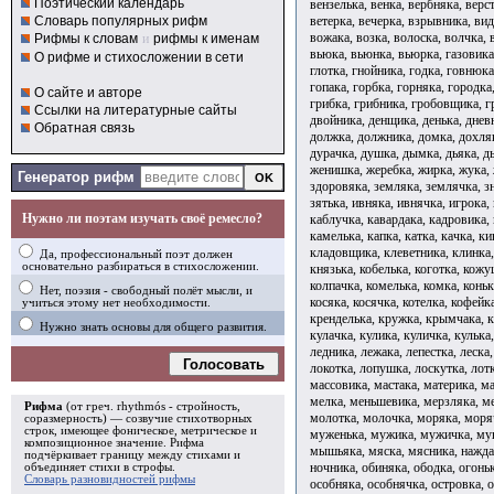
Поэтический календарь
вензелька, венка, вербняка, верст
ветерка, вечерка, взрывника, вид
Словарь популярных рифм
вожака, возка, волоска, волчка,
Рифмы к словам
и
рифмы к именам
вьюка, вьюнка, вьюрка, газовика,
О рифме и стихосложении в сети
глотка, гнойника, годка, говнюка
гопака, горбка, горняка, городка
О сайте и авторе
грибка, грибника, гробовщика, гр
Ссылки на литературные сайты
двойника, денщика, денька, днев
Обратная связь
должка, должника, домка, дохляк
дурачка, душка, дымка, дьяка, дь
женишка, жеребка, жирка, жука, ж
Генератор рифм
здоровяка, земляка, землячка, зн
зятька, ивняка, ивнячка, игрока,
Нужно ли поэтам изучать своё ремесло?
каблучка, кавардака, кадровика, 
камелька, капка, катка, качка, к
кладовщика, клеветника, клинка,
Да, профессиональный поэт должен
основательно разбираться в стихосложении.
князька, кобелька, коготка, кожу
колпачка, комелька, комка, коньк
Нет, поэзия - свободный полёт мысли, и
косяка, косячка, котелка, кофейк
учиться этому нет необходимости.
кренделька, кружка, крымчака, к
Нужно знать основы для общего развития.
кулачка, кулика, куличка, кулька,
ледника, лежака, лепестка, леска,
Голосовать
локотка, лопушка, лоскутка, лотк
массовика, мастака, материка, м
мелка, меньшевика, мерзляка, м
Рифма
(от греч. rhythmós - стройность,
молотка, молочка, моряка, моря
соразмерность) — созвучие стихотворных
строк, имеющее фоническое, метрическое и
муженька, мужика, мужичка, му
композиционное значение.
Рифма
мышьяка, мяска, мясника, наждак
подчёркивает границу между стихами и
ночника, обиняка, ободка, огоньк
объединяет стихи в
строфы
.
Словарь разновидностей рифмы
особняка, особнячка, островка, о