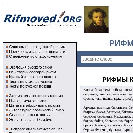
РИФМ
Словарь разновидностей рифмы
Поэтический словарь в примерах
Справочник по стихосложению
Эволюция русского стиха
Из истории словарей рифм
Краткий справочник поэтов
РИФМЫ К
Тесты по стихосложению
Тесты по русской поэзии
Башка, бока, века, войска, доска
окорочка, отпуска, пол-очка, пол
Занимательное стихосложение
треска, чека, шелка, щека. Лук
Псевдонимы в поэзии
Цитаты и афоризмы о поэзии
Армяка, армячка, баловника, бал
Литературно-поэтический юмор
батрака, бачка, башлыка, башмак
Стихи о поэтах и поэзии
бережка, березняка, биржевика, б
Это интересно
О рифме
божка, бойка, большевика, боров
братка, брелка, броневика, брос
Экспресс-анализ стихов on-line
бурака, бурачка, бурлака, бурови