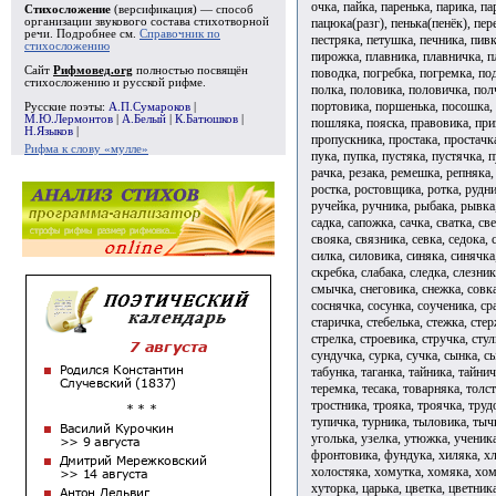
очка, пайка, паренька, парика, па
Стихосложение
(версификация) — способ
пацюка(разг), пенька(пенёк), пер
организации звукового состава стихотворной
речи. Подробнее см.
Справочник по
пестряка, петушка, печника, пив
стихосложению
пирожка, плавника, плавничка, п
Сайт
Рифмовед.org
полностью посвящён
поводка, погребка, погремка, по
стихосложению и русской рифме.
полка, половика, половичка, пол
портовика, поршенька, посошка, 
Русские поэты:
А.П.Сумароков
|
М.Ю.Лермонтов
|
А.Белый
|
К.Батюшков
|
пошляка, пояска, правовика, пр
Н.Языков
|
пропускника, простака, простачк
Рифма к слову «мулле»
пука, пупка, пустяка, пустячка, 
рачка, резака, ремешка, репняка,
ростка, ростовщика, ротка, рудни
ручейка, ручника, рыбака, рывка
садка, сапожка, сачка, сватка, св
свояка, связника, севка, седока, 
силка, силовика, синяка, синячка
скребка, слабака, следка, слезни
смычка, снеговика, снежка, совка
соснячка, сосунка, соученика, сра
старичка, стебелька, стежка, сте
стрелка, строевика, стручка, стул
сундучка, сурка, сучка, сынка, с
табунка, таганка, тайника, тайнич
теремка, тесака, товарняка, толс
тростника, трояка, троячка, труд
тупичка, турника, тыловика, тыч
уголька, узелка, утюжка, ученик
фронтовика, фундука, хиляка, хл
холостяка, хомутка, хомяка, хом
хуторка, царька, цветка, цветник