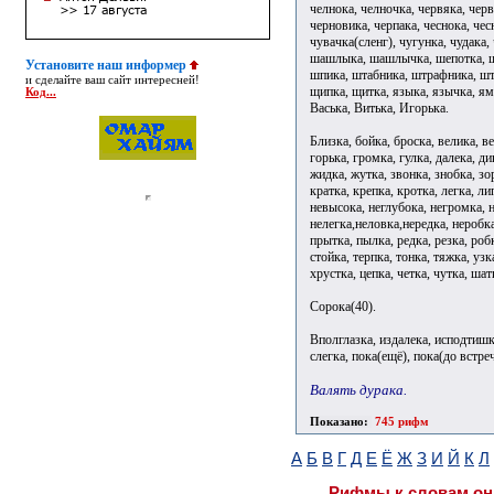
челнока, челночка, червяка, черв
черновика, черпака, чеснока, чес
чувачка(сленг), чугунка, чудака,
шашлыка, шашлычка, шепотка, ше
Установите наш информер
шпика, штабника, штрафника, шт
и сделайте ваш сайт интересней!
щипка, щитка, языка, язычка, ям
Код...
Васька, Витька, Игорька.
Близка, бойка, броска, велика, ве
горька, громка, гулка, далека, ди
жидка, жутка, звонка, знобка, зо
кратка, крепка, кротка, легка, ли
невысока, неглубока, негромка, н
нелегка,неловка,нередка, неробка
прытка, пылка, редка, резка, робк
стойка, терпка, тонка, тяжка, узк
хрустка, цепка, четка, чутка, ша
Сорока(40).
Вполглазка, издалека, исподтишк
слегка, пока(ещё), пока(до встреч
Валять дурака.
Показано:
745 рифм
А
Б
В
Г
Д
Е
Ё
Ж
З
И
Й
К
Л
Рифмы к словам он