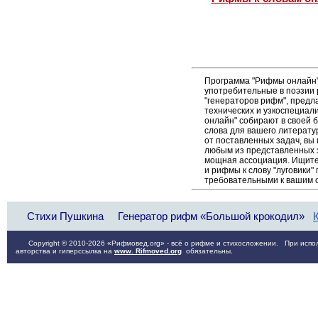
Программа "Рифмы онлайн"
употребительные в поэзии р
"генераторов рифм", пред
технических и узкоспециал
онлайн" собирают в своей 
слова для вашего литерату
от поставленных задач, вы 
любым из представленных 
мощная ассоциация. Ищите 
и рифмы к слову "луговики"
требовательными к вашим 
Стихи Пушкина
Генератор рифм «Большой крокодил»
Copyright © 2010-2026 «Рифмовед.org» - всё о рифме и стихосложении. При испол
авторства и гиперссылка на
www. Rifmoved.org
обязательны.