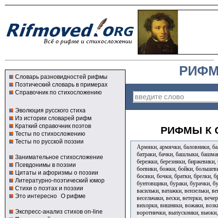
РИФМ
Словарь разновидностей рифмы
Поэтический словарь в примерах
Справочник по стихосложению
Эволюция русского стиха
Из истории словарей рифм
Краткий справочник поэтов
РИФМЫ К 
Тесты по стихосложению
Тесты по русской поэзии
Армяки, армячки, баловники, бал
батраки, бачки, башлыки, башмак
Занимательное стихосложение
бережки, березняки, биржевики, 
Псевдонимы в поэзии
боевики, божки, бойки, большев
Цитаты и афоризмы о поэзии
босяки, бочки, братки, брелки, б
Литературно-поэтический юмор
бунтовщики, бураки, бурачки, б
Стихи о поэтах и поэзии
васильки, ватажки, вензельки, ве
Это интересно
О рифме
весельчаки, вески, ветерки, вече
вихорки, вишняки, вожаки, возки
Экспресс-анализ стихов on-line
воротнички, выпускники, вьюки,