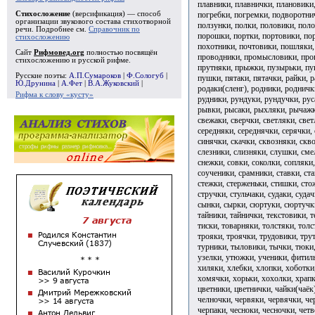
плавники, плавнички, плановики,
погребки, погремки, подворотни
Стихосложение
(версификация) — способ
организации звукового состава стихотворной
ползунки, полки, половики, пол
речи. Подробнее см.
Справочник по
порошки, портки, портовики, по
стихосложению
похотники, почтовики, пошляки,
Сайт
Рифмовед.org
полностью посвящён
проводники, промысловики, проп
стихосложению и русской рифме.
прутняки, прыжки, пузырьки, пук
Русские поэты:
А.П.Сумароков
|
Ф.Сологуб
|
пушки, пятаки, пятачки, райки, 
Ю.Друнина
|
А.Фет
|
В.А.Жуковский
|
родаки(сленг), родники, родничк
Рифма к слову «кусту»
рудники, рундуки, рундучки, рус
рывки, рысаки, рыхляки, рычажки
свежаки, сверчки, светляки, свет
середняки, середнячки, серячки, 
синячки, скачки, сквозняки, скво
слезники, слизняки, слушки, сме
снежки, совки, соколки, сопляки,
соученики, срамники, ставки, ста
стежки, стерженьки, стишки, сто
стручки, стульчаки, судаки, судач
сынки, сырки, сюртуки, сюртучки,
тайники, тайнички, текстовики, т
тиски, товарняки, толстяки, толс
трояки, троячки, трудовики, тру
турники, тыловики, тычки, тюки
узелки, утюжки, ученики, фитил
хиляки, хлебки, хлопки, хоботки
хомячки, хорьки, хохолки, храпк
цветники, цветнички, чайки(чаёк
челночки, червяки, червячки, че
черпаки, чесноки, чесночки, четв