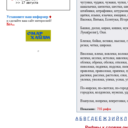
чугунки, чудаки, чужаки, чулки
шашлычки, шепотки, шестки, ши
штабники, штрафники, штурмови
щитки, языки, язычки, ямщики, я
Установите наш информер
Васюки, Витьки, Есентуки, Игор
и сделайте ваш сайт интересней!
Код...
Башки, доски, кирки, кишки, муки
Луки(религ), Оки.
Близки, бойки, велики, высоки, г
резки, четки, широки.
Вволоки, влеки, вовлеки, волоки,
испеки, иссеки, истолки, навлеки
облеки, обреки, обсеки, отвлеки,
поволоки, подпеки, подсеки, попе
привлеки, приволоки, припеки, п
распеки, рассеки, растолки, секи,
увлеки, уволоки, упеки, усеки, у
По-мирски, по-скотски, по-город
городски, колдовски, мужски, у
Взапуски, вопреки, вперегонки, 
Показано:
735 рифм
А
Б
В
Г
Д
Е
Ё
Ж
З
И
Й
К
Л
Рифмы к словам он