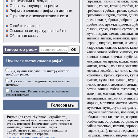
Поэтический календарь
гиревики, глазки, глазники, глот
голяки, гонки, гопаки, горбки, г
Словарь популярных рифм
гребешки, гребки, гренки, грешк
Рифмы к словам
и
рифмы к именам
грузовички, гудки, гусаки, движ
О рифме и стихосложении в сети
дневнички, добряки, добрячки, 
дробовики, дружки, дрючки, дуб
О сайте и авторе
дьячки, едоки, ездоки, еретики,
Ссылки на литературные сайты
жучки, задки, замки, запашки, з
Обратная связь
знатоки, значки, золотники, зрач
игроки, индюки, ишаки, ишачки, 
кадровики, кадыки, казаки, казан
Генератор рифм
качки, кивки, кийки, кипятки, к
клинки, клоки, клочки, клубеньк
Нужны ли поэтам словари рифм?
кожушки, козырьки, колки, колоб
коньки, коньки, коньяки, коньячк
котелки, кофейки, кочетки, коче
Да, нужны как рабочий инструмент по
подбору рифм.
крымчаки, крюки, крючки, кувырк
кульки, куманьки, кунаки, курки,
Нужны по необходимости, как «скорая
лески, лесники, лесовики, летки,
помощь».
лотки, лошки, лубки, луговики, 
Не нужны. Рифмы следует вспоминать
материки, матюки, маховики, ма
самостоятельно.
меньшевики, мерзляки, мешки, м
моряки, морячки, мостки, мост
Голосовать
мужички, мундштуки, мундштуч
наждаки, налоговики, новички, н
ободки, огоньки, озерки, озорни
Рифма
(от греч. rhythmós - стройность,
соразмерность) — созвучие стихотворных
особнячки, островки, остряки, о
строк, имеющее фоническое, метрическое и
пайки, пареньки, парики, парички
композиционное значение.
Рифма
пацюки(разг), пеньки, передки, п
подчёркивает границу между стихами и
объединяет стихи в
строфы
.
петушки, печники, пиджаки, пид
Словарь разновидностей рифмы