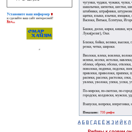
чугунки, чудаки, чужаки, чулки
шашлычки, шепотки, шестки, ши
штабники, штрафники, штурмови
Установите наш информер
щитки, языки, язычки, ямщики, я
и сделайте ваш сайт интересней!
Васюки, Витьки, Есентуки, Игор
Код...
Башки, доски, кирки, кишки, муки
Луки(религ), Оки.
Близки, бойки, велики, высоки, г
резки, четки, широки.
Вволоки, влеки, вовлеки, волоки,
испеки, иссеки, истолки, навлеки
облеки, обреки, обсеки, отвлеки,
поволоки, подпеки, подсеки, попе
привлеки, приволоки, припеки, п
распеки, рассеки, растолки, секи,
увлеки, уволоки, упеки, усеки, у
По-мирски, по-скотски, по-город
городски, колдовски, мужски, у
Взапуски, вопреки, вперегонки, 
Показано:
735 рифм
А
Б
В
Г
Д
Е
Ё
Ж
З
И
Й
К
Л
Рифмы к словам он