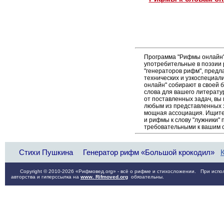
Программа "Рифмы онлайн"
употребительные в поэзии р
"генераторов рифм", пред
технических и узкоспециал
онлайн" собирают в своей 
слова для вашего литерату
от поставленных задач, вы
любым из представленных 
мощная ассоциация. Ищите 
и рифмы к слову "лужники" 
требовательными к вашим 
Стихи Пушкина
Генератор рифм «Большой крокодил»
Copyright © 2010-2026 «Рифмовед.org» - всё о рифме и стихосложении. При испол
авторства и гиперссылка на
www. Rifmoved.org
обязательны.