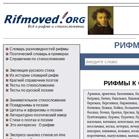
РИФМ
Словарь разновидностей рифмы
Поэтический словарь в примерах
Справочник по стихосложению
Эволюция русского стиха
Из истории словарей рифм
Краткий справочник поэтов
РИФМЫ К 
Тесты по стихосложению
Тесты по русской поэзии
Армяки, армячки, баловники, бал
батраки, бачки, башлыки, башмак
Занимательное стихосложение
бережки, березняки, биржевики, 
Псевдонимы в поэзии
боевики, божки, бойки, большев
Цитаты и афоризмы о поэзии
босяки, бочки, братки, брелки, б
Литературно-поэтический юмор
бунтовщики, бураки, бурачки, б
Стихи о поэтах и поэзии
васильки, ватажки, вензельки, ве
Это интересно
О рифме
весельчаки, вески, ветерки, вече
вихорки, вишняки, вожаки, возки
Экспресс-анализ стихов on-line
воротнички, выпускники, вьюки,