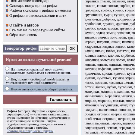
Поэтический календарь
гиревики, глазки, глазники, глот
голяки, гонки, гопаки, горбки, г
Словарь популярных рифм
гребешки, гребки, гренки, грешк
Рифмы к словам
и
рифмы к именам
грузовички, гудки, гусаки, движ
О рифме и стихосложении в сети
дневнички, добряки, добрячки, 
дробовики, дружки, дрючки, дуб
О сайте и авторе
дьячки, едоки, ездоки, еретики,
Ссылки на литературные сайты
жучки, задки, замки, запашки, з
Обратная связь
знатоки, значки, золотники, зрач
игроки, индюки, ишаки, ишачки, 
кадровики, кадыки, казаки, казан
Генератор рифм
качки, кивки, кийки, кипятки, к
клинки, клоки, клочки, клубеньк
Нужно ли поэтам изучать своё ремесло?
кожушки, козырьки, колки, колоб
коньки, коньки, коньяки, коньячк
котелки, кофейки, кочетки, коче
Да, профессиональный поэт должен
основательно разбираться в стихосложении.
крымчаки, крюки, крючки, кувырк
кульки, куманьки, кунаки, курки,
Нет, поэзия - свободный полёт мысли, и
лески, лесники, лесовики, летки,
учиться этому нет необходимости.
лотки, лошки, лубки, луговики, 
Нужно знать основы для общего развития.
материки, матюки, маховики, ма
меньшевики, мерзляки, мешки, м
Голосовать
моряки, морячки, мостки, мост
мужички, мундштуки, мундштуч
наждаки, налоговики, новички, н
Рифма
(от греч. rhythmós - стройность,
ободки, огоньки, озерки, озорни
соразмерность) — созвучие стихотворных
строк, имеющее фоническое, метрическое и
особнячки, островки, остряки, о
композиционное значение.
Рифма
пайки, пареньки, парики, парички
подчёркивает границу между стихами и
пацюки(разг), пеньки, передки, п
объединяет стихи в
строфы
.
Словарь разновидностей рифмы
петушки, печники, пиджаки, пид