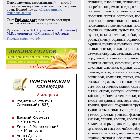
плавники, плавнички, плановики,
Стихосложение
(версификация) — способ
погребки, погремки, подворотни
организации звукового состава стихотворной
речи. Подробнее см.
Справочник по
ползунки, полки, половики, пол
стихосложению
порошки, портки, портовики, по
Сайт
Рифмовед.org
полностью посвящён
похотники, почтовики, пошляки,
стихосложению и русской рифме.
проводники, промысловики, проп
прутняки, прыжки, пузырьки, пук
Русские поэты:
А.П.Сумароков
|
Л.И.Ошанин
|
М.Ю.Лермонтов
|
С.Михалков
|
А.Сурков
|
пушки, пятаки, пятачки, райки, 
Рифма к слову «то-сё»
родаки(сленг), родники, родничк
рудники, рундуки, рундучки, рус
рывки, рысаки, рыхляки, рычажки
свежаки, сверчки, светляки, свет
середняки, середнячки, серячки, 
синячки, скачки, сквозняки, скво
слезники, слизняки, слушки, сме
снежки, совки, соколки, сопляки,
соученики, срамники, ставки, ста
стежки, стерженьки, стишки, сто
стручки, стульчаки, судаки, судач
сынки, сырки, сюртуки, сюртучки,
тайники, тайнички, текстовики, т
тиски, товарняки, толстяки, толс
трояки, троячки, трудовики, тру
турники, тыловики, тычки, тюки
узелки, утюжки, ученики, фитил
хиляки, хлебки, хлопки, хоботки
хомячки, хорьки, хохолки, храпк
цветники, цветнички, чайки(чаёк
челночки, червяки, червячки, че
черпаки, чесноки, чесночки, четв